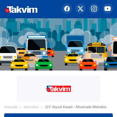
11V Veysel Karani - Altunizade Metrobüs
Anasayfa
Hat Listesi