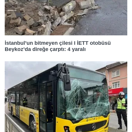
verileriniz işlenmekte olup gerekli olan çerezler bilgi
toplumu hizmetlerinin sunulması amacıyla
kullanılmaktadır. Diğer çerezler, sitemizin daha işlevsel
kılınması ve kişiselleştirilmesi ve sizlere yönelik
reklam/pazarlama faaliyetlerinin yapılması, amaçlarıyla
sınırlı olarak açık rızanız dahilinde kullanılacaktır.
İstanbul’un bitmeyen çilesi I İETT otobüsü
Beykoz’da direğe çarptı: 4 yaralı
Çerezlere ilişkin tercihlerinizi aşağıda yer alan panel
vasıtasıyla belirleyebilirsiniz. Çerezlere ilişkin detaylı bilgi
için Ayarlar butonuna tıklayabilir,
Çerez Bilgilendirme
Metnimizi
ziyaret edebilirsiniz.
6698 sayılı Kişisel Verilerin Korunması Kanunu uyarınca
hazırlanmış Aydınlatma Metnimizi okumak ve sitemizde
ilgili mevzuata uygun olarak kullanılan çerezlerle ilgili bilgi
almak için lütfen
tıklayınız
.