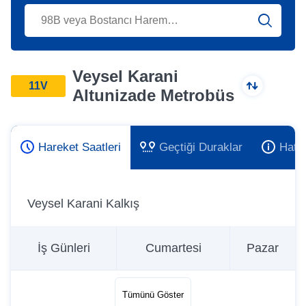
Veysel Karani
11V
Altunizade Metrobüs
Hareket Saatleri
Geçtiği Duraklar
Hat 
Veysel Karani Kalkış
İş Günleri
Cumartesi
Pazar
Tümünü Göster