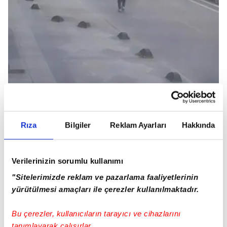
Rıza
Bilgiler
Reklam Ayarları
Hakkında
Kırmızı ışıkta geçen İETT otobüsü ilkokul
öğrencisine çarptı:
Verilerinizin sorumlu kullanımı
"Sitelerimizde reklam ve pazarlama faaliyetlerinin
yürütülmesi amaçları ile çerezler kullanılmaktadır.
Bu çerezler, kullanıcıların tarayıcı ve cihazlarını
tanımlayarak çalışırlar.