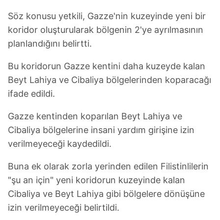
kullanılmaktadır. Bu çerezler vasıtasıyla çeşitli kişisel
verileriniz işlenmekte olup gerekli olan çerezler bilgi
Söz konusu yetkili, Gazze'nin kuzeyinde yeni bir
toplumu hizmetlerinin sunulması amacıyla
koridor oluşturularak bölgenin 2'ye ayrılmasının
kullanılmaktadır. Diğer çerezler, sitemizin daha işlevsel
planlandığını belirtti.
kılınması ve kişiselleştirilmesi ve sizlere yönelik
reklam/pazarlama faaliyetlerinin yapılması, amaçlarıyla
Bu koridorun Gazze kentini daha kuzeyde kalan
sınırlı olarak açık rızanız dahilinde kullanılacaktır.
Beyt Lahiya ve Cibaliya bölgelerinden koparacağı
ifade edildi.
Çerezlere ilişkin tercihlerinizi aşağıda yer alan panel
vasıtasıyla belirleyebilirsiniz. Çerezlere ilişkin detaylı bilgi
Gazze kentinden koparılan Beyt Lahiya ve
için Ayarlar butonuna tıklayabilir,
Çerez Bilgilendirme
Cibaliya bölgelerine insani yardım girişine izin
Metnimizi
ziyaret edebilirsiniz.
verilmeyeceği kaydedildi.
6698 sayılı Kişisel Verilerin Korunması Kanunu uyarınca
Buna ek olarak zorla yerinden edilen Filistinlilerin
hazırlanmış Aydınlatma Metnimizi okumak ve sitemizde
ilgili mevzuata uygun olarak kullanılan çerezlerle ilgili bilgi
"şu an için" yeni koridorun kuzeyinde kalan
almak için lütfen
tıklayınız
.
Cibaliya ve Beyt Lahiya gibi bölgelere dönüşüne
izin verilmeyeceği belirtildi.