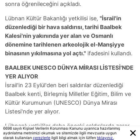
sonra öğrenileceğini açıkladı.
Lübnan Kültür Bakanlığı yetkilisi ise,
"İsrail'in
düzenlediği bir hava saldırısı, tarihi Baalbek
Kalesi'nin yakınında yer alan ve Osmanlı
dönemine tarihlenen arkeolojik el-Manşiyye
binasının yıkılmasına yol açtı."
ifadesini kullandı.
BAALBEK UNESCO DÜNYA MİRASI LİSTESİ'NDE
YER ALIYOR
İsrail'in 23 Eylül'den beri saldırılar düzenlediği
Baalbek kenti, Birleşmiş Milletler Eğitim, Bilim ve
Kültür Kurumunun (UNESCO) Dünya Mirası
Listesi'nde yer alıyor.
Lübnanlı yetkililer daha önceki saldırılarda zarar
6698 sayılı Kişisel Verilerin Korunması Kanunu uyarınca hazırlanmış
aydınlatma metnimizi okumak ve sitemizde ilgili mevzuata uygun
gören kentteki tarihi eserlerin İsrail saldırıları
olarak kullanılan
çerezlerle
ilgili bilgi almak için lütfen
tıklayınız.