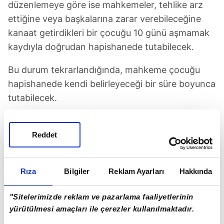
düzenlemeye göre ise mahkemeler, tehlike arz
ettiğine veya başkalarına zarar verebileceğine
kanaat getirdikleri bir çocuğu 10 günü aşmamak
kaydıyla doğrudan hapishanede tutabilecek.
Bu durum tekrarlandığında, mahkeme çocuğu
hapishanede kendi belirleyeceği bir süre boyunca
tutabilecek.
HER HAFTA BAŞKA 'SOYKIRIM' YASASI
Reddet
Knesset, neredeyse her hafta, Filistinlileri hedef
alan ve onların topraklarına ve mülklerine el
koymayı amaçlayan bir yasayı tartışıyor veya
Rıza
Bilgiler
Reklam Ayarları
Hakkında
onaylıyor.
"Sitelerimizde reklam ve pazarlama faaliyetlerinin
İsrail Meclisi bugün, İsraillilere karşı herhangi bir
yürütülmesi amaçları ile çerezler kullanılmaktadır.
eylemde bulunan Filistinlilerin ailelerini saldırı