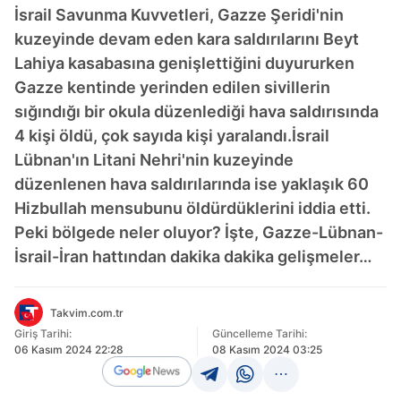
İsrail Savunma Kuvvetleri, Gazze Şeridi'nin
kuzeyinde devam eden kara saldırılarını Beyt
Lahiya kasabasına genişlettiğini duyururken
Gazze kentinde yerinden edilen sivillerin
sığındığı bir okula düzenlediği hava saldırısında
4 kişi öldü, çok sayıda kişi yaralandı.İsrail
Lübnan'ın Litani Nehri'nin kuzeyinde
düzenlenen hava saldırılarında ise yaklaşık 60
Hizbullah mensubunu öldürdüklerini iddia etti.
Peki bölgede neler oluyor? İşte, Gazze-Lübnan-
İsrail-İran hattından dakika dakika gelişmeler…
Takvim.com.tr
Giriş Tarihi:
Güncelleme Tarihi:
06 Kasım 2024 22:28
08 Kasım 2024 03:25