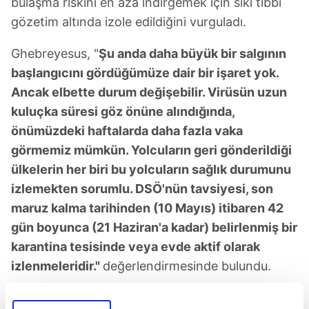
bulaşma riskini en aza indirgemek için sıkı tıbbi
gözetim altında izole edildiğini vurguladı.
Ghebreyesus, "
Şu anda daha büyük bir salgının
başlangıcını gördüğümüze dair bir işaret yok.
Ancak elbette durum değişebilir. Virüsün uzun
kuluçka süresi göz önüne alındığında,
önümüzdeki haftalarda daha fazla vaka
görmemiz mümkün. Yolcuların geri gönderildiği
ülkelerin her biri bu yolcuların sağlık durumunu
izlemekten sorumlu. DSÖ'nün tavsiyesi, son
maruz kalma tarihinden (10 Mayıs) itibaren 42
gün boyunca (21 Haziran'a kadar) belirlenmiş bir
karantina tesisinde veya evde aktif olarak
izlenmeleridir."
değerlendirmesinde bulundu.
Semptom gösteren herkesin derhal izole ve