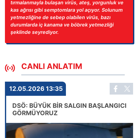
tırmalanmayla bulaşan virüs, ateş, yorgunluk ve
kas ağrısı gibi semptomlara yol açıyor. Solunum
yetmezliğine de sebep olabilen virüs, bazı
durumlarda iç kanama ve böbrek yetmezliği
şeklinde seyrediyor.
CANLI ANLATIM
12.05.2026 13:35
DSÖ: BÜYÜK BİR SALGIN BAŞLANGICI
GÖRMÜYORUZ