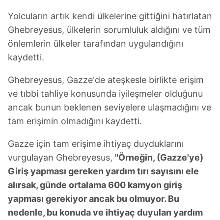
Metnimizi
ziyaret edebilirsiniz.
Yolcuların artık kendi ülkelerine gittiğini hatırlatan
6698 sayılı Kişisel Verilerin Korunması Kanunu uyarınca
Ghebreyesus, ülkelerin sorumluluk aldığını ve tüm
hazırlanmış Aydınlatma Metnimizi okumak ve sitemizde
önlemlerin ülkeler tarafından uygulandığını
ilgili mevzuata uygun olarak kullanılan çerezlerle ilgili bilgi
kaydetti.
almak için lütfen
tıklayınız
.
Ghebreyesus, Gazze'de ateşkesle birlikte erişim
ve tıbbi tahliye konusunda iyileşmeler olduğunu
ancak bunun beklenen seviyelere ulaşmadığını ve
tam erişimin olmadığını kaydetti.
Gazze için tam erişime ihtiyaç duyduklarını
vurgulayan Ghebreyesus,
"Örneğin, (Gazze'ye)
Giriş yapması gereken yardım tırı sayısını ele
alırsak, günde ortalama 600 kamyon giriş
yapması gerekiyor ancak bu olmuyor. Bu
nedenle, bu konuda ve ihtiyaç duyulan yardım