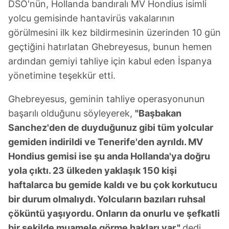
DSÖ'nün, Hollanda bandıralı MV Hondius isimli
yolcu gemisinde hantavirüs vakalarının
görülmesini ilk kez bildirmesinin üzerinden 10 gün
geçtiğini hatırlatan Ghebreyesus, bunun hemen
ardından gemiyi tahliye için kabul eden İspanya
yönetimine teşekkür etti.
Ghebreyesus, geminin tahliye operasyonunun
başarılı olduğunu söyleyerek,
"Başbakan
Sanchez'den de duyduğunuz gibi tüm yolcular
gemiden indirildi ve Tenerife'den ayrıldı. MV
Hondius gemisi ise şu anda Hollanda'ya doğru
yola çıktı. 23 ülkeden yaklaşık 150 kişi
haftalarca bu gemide kaldı ve bu çok korkutucu
bir durum olmalıydı. Yolcuların bazıları ruhsal
çöküntü yaşıyordu. Onların da onurlu ve şefkatli
bir şekilde muamele görme hakları var."
dedi.