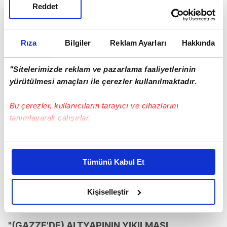
tedavi edilmesi gerektiğine değinen
Reddet
Ghebreyesus, DSÖ'nün, virüsten etkilenen tüm
ülkelerdeki uzmanlarla yakın işbirliği içinde
Rıza
Bilgiler
Reklam Ayarları
Hakkında
çalışmaya devam edeceğinin altını çizdi.
"Sitelerimizde reklam ve pazarlama faaliyetlerinin
yürütülmesi amaçları ile çerezler kullanılmaktadır.
Bu çerezler, kullanıcıların tarayıcı ve cihazlarını
tanımlayarak çalışırlar.
Bu çerezlere izin vermeniz halinde sizlere özel
kişiselleştirilmiş reklamlar sunabilir, sayfalarımızda sizlere
Tümünü Kabul Et
daha iyi reklam deneyimi yaşatabiliriz. Bunu yaparken
amacımızın size daha iyi bir reklam deneyimi sunmak
olduğunu ve sizlere en iyi içerikleri sunabilmek adına
Kişiselleştir
elimizden gelen çabayı gösterdiğimizi ve bu noktada,
reklamların maliyetlerimizi karşılamak noktasında tek gelir
"(GAZZE'DE) ALTYAPININ YIKILMASI