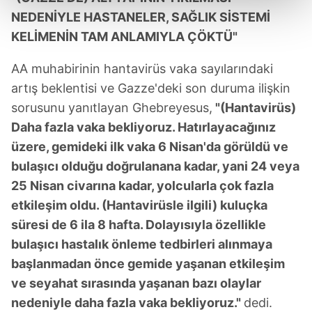
kalemimiz olduğunu sizlere hatırlatmak isteriz.
NEDENİYLE HASTANELER, SAĞLIK SİSTEMİ
Her halükârda, kullanıcılar, bu çerezlere izin vermedikleri
KELİMENİN TAM ANLAMIYLA ÇÖKTÜ"
takdirde, kullanıcılara hedefli reklamlar
gösterilmeyecektir."
AA muhabirinin hantavirüs vaka sayılarındaki
artış beklentisi ve Gazze'deki son duruma ilişkin
Sizlere daha iyi bir hizmet sunabilmek için İnternet
sorusunu yanıtlayan Ghebreyesus,
"(Hantavirüs)
Sitemizde kendimize ve üçüncü kişilere ait çerezler
Daha fazla vaka bekliyoruz. Hatırlayacağınız
kullanılmaktadır. Bu çerezler vasıtasıyla çeşitli kişisel
üzere, gemideki ilk vaka 6 Nisan'da görüldü ve
verileriniz işlenmekte olup gerekli olan çerezler bilgi
bulaşıcı olduğu doğrulanana kadar, yani 24 veya
toplumu hizmetlerinin sunulması amacıyla
kullanılmaktadır. Diğer çerezler, sitemizin daha işlevsel
25 Nisan civarına kadar, yolcularla çok fazla
kılınması ve kişiselleştirilmesi ve sizlere yönelik
etkileşim oldu. (Hantavirüsle ilgili) kuluçka
reklam/pazarlama faaliyetlerinin yapılması, amaçlarıyla
süresi de 6 ila 8 hafta. Dolayısıyla özellikle
sınırlı olarak açık rızanız dahilinde kullanılacaktır.
bulaşıcı hastalık önleme tedbirleri alınmaya
başlanmadan önce gemide yaşanan etkileşim
Çerezlere ilişkin tercihlerinizi aşağıda yer alan panel
ve seyahat sırasında yaşanan bazı olaylar
vasıtasıyla belirleyebilirsiniz. Çerezlere ilişkin detaylı bilgi
için Ayarlar butonuna tıklayabilir,
Çerez Bilgilendirme
nedeniyle daha fazla vaka bekliyoruz."
dedi.