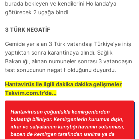
burada bekleyen ve kendilerini Hollanda'ya
götürecek 2 uçağa bindi.
3 TÜRK NEGATİF
Gemide yer alan 3 Türk vatandaşı Türkiye'ye iniş
yaptıktan sonra karantinaya alındı. Sağlık
Bakanlığı, alınan numuneler sonrası 3 vatandaşın
test sonucunun negatif olduğunu duyurdu.
Hantavirüs ile ilgili dakika dakika gelişmeler
Takvim.com.tr'de...
Hantavirüsün çoğunlukla kemirgenlerden
bulaştığı biliniyor. Kemirgenlerin kurumuş dışkı,
idrar ve salyalarının karıştığı havanın solunması,
bazen de kemirgen tarafından ısırılma ya da