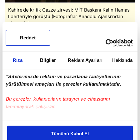
Kahire’de kritik Gazze zirvesi: MİT Başkanı Kalın Hamas
liderleriyle görüştü (Fotoğraflar Anadolu Ajansı'ndan
alınmıştır)
Reddet
GAZZE'DE ATEŞKES YOL HARİTASI MASADA
Mısır basınında yer alan haberlere göre
Rıza
Bilgiler
Reklam Ayarları
Hakkında
görüşmede, Gazze Şeridi'nde kalıcı barışın
sağlanması ve ateşkes sürecine ilişkin yol haritası
"Sitelerimizde reklam ve pazarlama faaliyetlerinin
ele alındı.
yürütülmesi amaçları ile çerezler kullanılmaktadır.
Hamas liderlerinin, söz konusu planın
Bu çerezler, kullanıcıların tarayıcı ve cihazlarını
uygulanması ve süreçteki engellerin aşılması için
tanımlayarak çalışırlar.
tam desteklerini yineledikleri aktarıldı.
Bu çerezlere izin vermeniz halinde sizlere özel
kişiselleştirilmiş reklamlar sunabilir, sayfalarımızda sizlere
Tümünü Kabul Et
daha iyi reklam deneyimi yaşatabiliriz. Bunu yaparken
SONRAKİ HABER