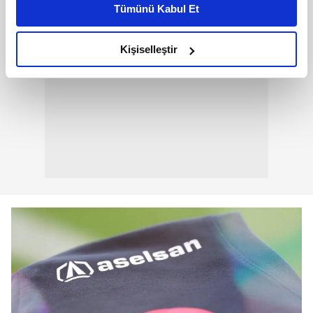
Tümünü Kabul Et
daha iyi reklam deneyimi yaşatabiliriz. Bunu yaparken
amacımızın size daha iyi bir reklam deneyimi sunmak
olduğunu ve sizlere en iyi içerikleri sunabilmek adına
Kişiselleştir
elimizden gelen çabayı gösterdiğimizi ve bu noktada,
reklamların maliyetlerimizi karşılamak noktasında tek gelir
kalemimiz olduğunu sizlere hatırlatmak isteriz.
Her halükârda, kullanıcılar, bu çerezlere izin vermedikleri
takdirde, kullanıcılara hedefli reklamlar
gösterilmeyecektir."
Sizlere daha iyi bir hizmet sunabilmek için İnternet
Sitemizde kendimize ve üçüncü kişilere ait çerezler
kullanılmaktadır. Bu çerezler vasıtasıyla çeşitli kişisel
verileriniz işlenmekte olup gerekli olan çerezler bilgi
toplumu hizmetlerinin sunulması amacıyla
kullanılmaktadır. Diğer çerezler, sitemizin daha işlevsel
kılınması ve kişiselleştirilmesi ve sizlere yönelik