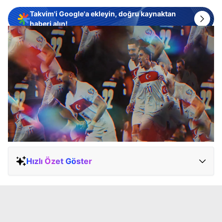
Takvim'i Google'a ekleyin, doğru kaynaktan
haberi alın!
Hızlı Özet Göster