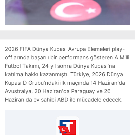
reklam/pazarlama faaliyetlerinin yapılması, amaçlarıyla
sınırlı olarak açık rızanız dahilinde kullanılacaktır.
Çerezlere ilişkin tercihlerinizi aşağıda yer alan panel
vasıtasıyla belirleyebilirsiniz. Çerezlere ilişkin detaylı bilgi
için Ayarlar butonuna tıklayabilir,
Çerez Bilgilendirme
Metnimizi
ziyaret edebilirsiniz.
2026 FIFA Dünya Kupası Avrupa Elemeleri play-
offlarında başarılı bir performans gösteren A Milli
6698 sayılı Kişisel Verilerin Korunması Kanunu uyarınca
Futbol Takımı, 24 yıl sonra Dünya Kupası'na
hazırlanmış Aydınlatma Metnimizi okumak ve sitemizde
katılma hakkı kazanmıştı. Türkiye, 2026 Dünya
ilgili mevzuata uygun olarak kullanılan çerezlerle ilgili bilgi
almak için lütfen
tıklayınız
.
Kupası D Grubu'ndaki ilk maçında 14 Haziran'da
Avustralya, 20 Haziran'da Paraguay ve 26
Haziran'da ev sahibi ABD ile mücadele edecek.