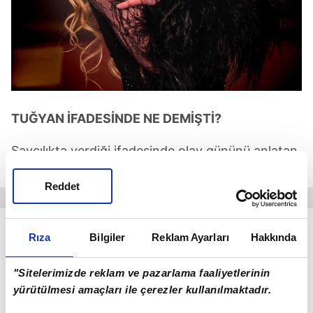
TUĞYAN İFADESİNDE NE DEMİŞTİ?
Savcılıkta verdiği ifadesinde olay gününü anlatan
Tuğyan Ülkem Gülter,
Reddet
"Sultan'la beraber Çınarcık'taki eve gittiğimizde
Rıza
Bilgiler
Reklam Ayarları
Hakkında
annem Güllü evdeydi. Odada oturup muhabbet
ettikten sonra annem duşa girdi. Biz de Sultan'la
"Sitelerimizde reklam ve pazarlama faaliyetlerinin
yemek siparişi verip yemek yedik.
yürütülmesi amaçları ile çerezler kullanılmaktadır.