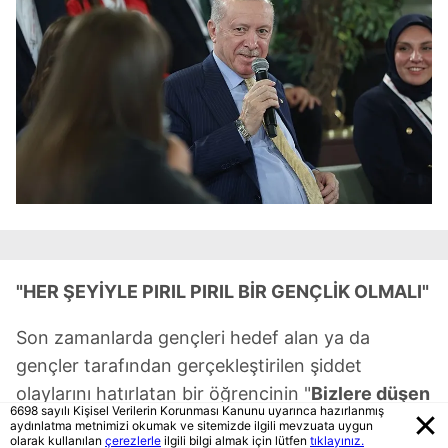
"HER ŞEYİYLE PIRIL PIRIL BİR GENÇLİK OLMALI"
Son zamanlarda gençleri hedef alan ya da
gençler tarafından gerçekleştirilen şiddet
olaylarını hatırlatan bir öğrencinin "
Bizlere düşen
6698 sayılı Kişisel Verilerin Korunması Kanunu uyarınca hazırlanmış
görevler nelerdir, kendimizi çağın negatif
aydınlatma metnimizi okumak ve sitemizde ilgili mevzuata uygun
olarak kullanılan
çerezlerle
ilgili bilgi almak için lütfen
tıklayınız.