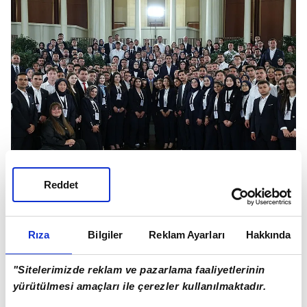
Reddet
"MÜREFFEH YARINLARINI İNŞA ETMENİN
GAYRETİNDEYİZ"
Rıza
Bilgiler
Reklam Ayarları
Hakkında
Başkan Erdoğan, konuşmasının devamında şu
"Sitelerimizde reklam ve pazarlama faaliyetlerinin
ifadeleri kullandı:
yürütülmesi amaçları ile çerezler kullanılmaktadır.