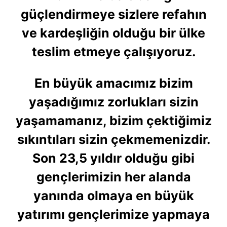
kullanılmaktadır. Bu çerezler vasıtasıyla çeşitli kişisel
güçlendirmeye sizlere refahın
verileriniz işlenmekte olup gerekli olan çerezler bilgi
toplumu hizmetlerinin sunulması amacıyla
ve kardeşliğin olduğu bir ülke
kullanılmaktadır. Diğer çerezler, sitemizin daha işlevsel
teslim etmeye çalışıyoruz.
kılınması ve kişiselleştirilmesi ve sizlere yönelik
reklam/pazarlama faaliyetlerinin yapılması, amaçlarıyla
sınırlı olarak açık rızanız dahilinde kullanılacaktır.
En büyük amacımız bizim
Çerezlere ilişkin tercihlerinizi aşağıda yer alan panel
yaşadığımız zorlukları sizin
vasıtasıyla belirleyebilirsiniz. Çerezlere ilişkin detaylı bilgi
yaşamamanız, bizim çektiğimiz
için Ayarlar butonuna tıklayabilir,
Çerez Bilgilendirme
Metnimizi
ziyaret edebilirsiniz.
sıkıntıları sizin çekmemenizdir.
Son 23,5 yıldır olduğu gibi
6698 sayılı Kişisel Verilerin Korunması Kanunu uyarınca
hazırlanmış Aydınlatma Metnimizi okumak ve sitemizde
gençlerimizin her alanda
ilgili mevzuata uygun olarak kullanılan çerezlerle ilgili bilgi
yanında olmaya en büyük
almak için lütfen
tıklayınız
.
yatırımı gençlerimize yapmaya