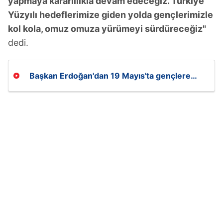
yapmaya kararlılıkla devam edeceğiz. Türkiye
Yüzyılı hedeflerimize giden yolda gençlerimizle
kol kola, omuz omuza yürümeyi sürdüreceğiz"
dedi.
Başkan Erdoğan'dan 19 Mayıs'ta gençlere
mesaj: "Türkiye Yüzyılı'nı sizler inşa
edeceksiniz!"