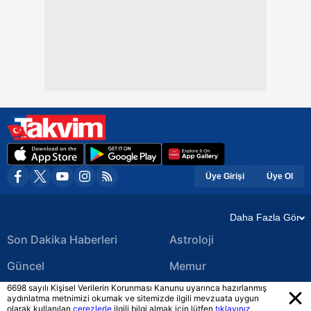
Üye Girişi
Üye Ol
Daha Fazla Gör
Son Dakika Haberleri
Astroloji
Güncel
Memur
6698 sayılı Kişisel Verilerin Korunması Kanunu uyarınca hazırlanmış
Ekonomi Haberleri
Yerel Haberler
aydınlatma metnimizi okumak ve sitemizde ilgili mevzuata uygun
olarak kullanılan
çerezlerle
ilgili bilgi almak için lütfen
tıklayınız.