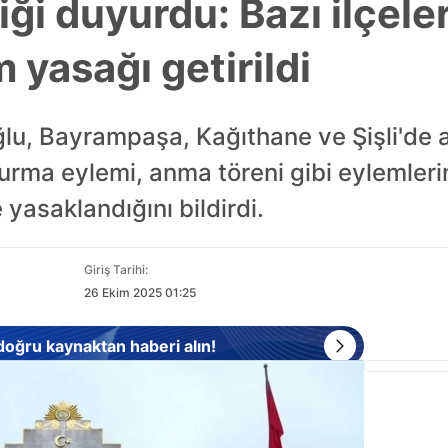
liği duyurdu: Bazı ilçele
 yasağı getirildi
ğlu, Bayrampaşa, Kağıthane ve Şişli'de aç
turma eylemi, anma töreni gibi eylemler
e yasaklandığını bildirdi.
Giriş Tarihi:
26 Ekim 2025 01:25
 doğru kaynaktan haberi alın!