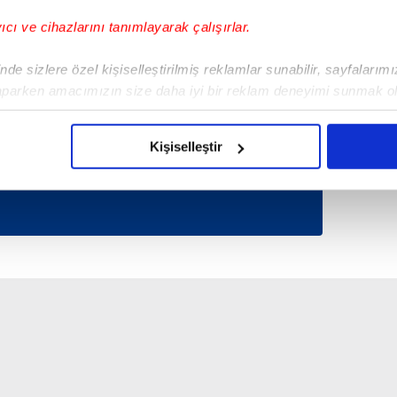
yıcı ve cihazlarını tanımlayarak çalışırlar.
Tüm Manşetler
de sizlere özel kişiselleştirilmiş reklamlar sunabilir, sayfalarım
aparken amacımızın size daha iyi bir reklam deneyimi sunmak ol
imizden gelen çabayı gösterdiğimizi ve bu noktada, reklamların ma
olduğunu sizlere hatırlatmak isteriz.
Kişiselleştir
çerezlere izin vermedikleri takdirde, kullanıcılara hedefli reklaml
abilmek için İnternet Sitemizde kendimize ve üçüncü kişilere ait 
isel verileriniz işlenmekte olup gerekli olan çerezler bilgi toplum
 çerezler, sitemizin daha işlevsel kılınması ve kişiselleştirilmes
 yapılması, amaçlarıyla sınırlı olarak açık rızanız dahilinde kulla
aşağıda yer alan panel vasıtasıyla belirleyebilirsiniz. Çerezlere iliş
lgilendirme Metnimizi
ziyaret edebilirsiniz.
Korunması Kanunu uyarınca hazırlanmış Aydınlatma Metnimizi okum