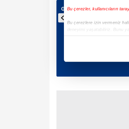
Günün Manşetleri
Bu çerezler, kullanıcıların tara
Bu çerezlere izin vermeniz halin
deneyimi yaşatabiliriz. Bunu y
içerikleri sunabilmek adına el
noktasında tek gelir kalemimiz 
Her halükârda, kullanıcılar, bu 
Sizlere daha iyi bir hizmet sun
çerezler vasıtasıyla çeşitli kiş
amacıyla kullanılmaktadır. Diğer
reklam/pazarlama faaliyetlerinin
Çerezlere ilişkin tercihlerinizi 
butonuna tıklayabilir,
Çerez Bi
6698 sayılı Kişisel Verilerin 