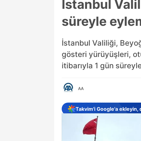
İstanbul Vali
süreyle eylem
İstanbul Valiliği, Beyo
gösteri yürüyüşleri, o
itibarıyla 1 gün süreyl
AA
Takvim'i Google'a ekleyin,