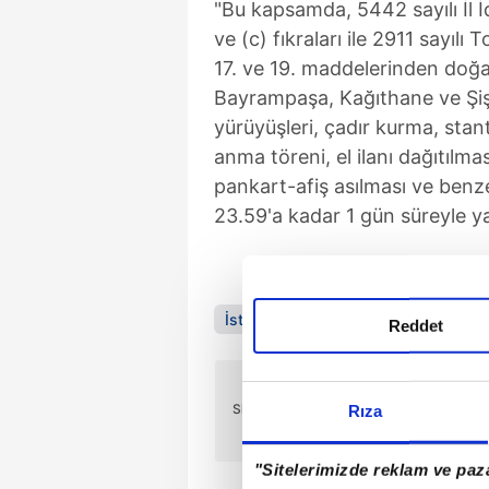
"Bu kapsamda, 5442 sayılı İl İ
ve (c) fıkraları ile 2911 sayıl
17. ve 19. maddelerinden doğa
Bayrampaşa, Kağıthane ve Şişli 
yürüyüşleri, çadır kurma, sta
anma töreni, el ilanı dağıtılmas
pankart-afiş asılması ve benz
23.59'a kadar 1 gün süreyle ya
İstanbul
Beyoğlu
İstanbul Valiliğ
Reddet
ÖNCEKİ HABER
Siyasete FETÖ-MI6 müdahalesi!
Rıza
"Sitelerimizde reklam ve paza