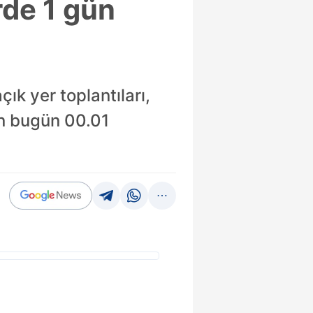
rde 1 gün
ık yer toplantıları,
in bugün 00.01