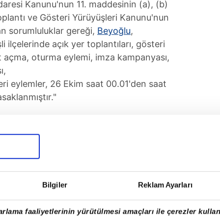
daresi Kanunu'nun 11. maddesinin (a), (b)
ı Toplantı ve Gösteri Yürüyüşleri Kanunu'nun
n sorumluluklar gereği,
Beyoğlu
,
ilçelerinde açık yer toplantıları, gösteri
nt açma, oturma eylemi, imza kampanyası,
ı,
eri eylemler, 26 Ekim saat 00.01'den saat
saklanmıştır."
i
SONRAKİ HABER
MI6’dan MOSSAD’a uzanan gizli
Bilgiler
Reklam Ayarları
hat
rlama faaliyetlerinin yürütülmesi amaçları ile çerezler kullan