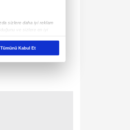
ızda sizlere daha iyi reklam
duğunu ve sizlere en iyi
liyetlerimizi karşılamak
Tümünü Kabul Et
ar gösterilmeyecektir."
çerezler kullanılmaktadır. Bu
u hizmetlerinin sunulması
i ve sizlere yönelik
nılacaktır.
kin detaylı bilgi için Ayarlar
ak ve sitemizde ilgili