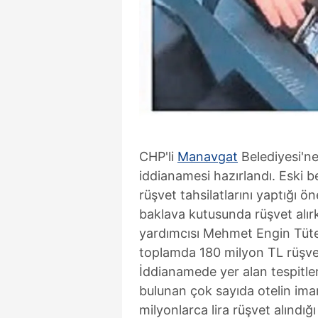
CHP'li
Manavgat
Belediyesi'ne
iddianamesi hazırlandı. Eski b
rüşvet tahsilatlarını yaptığı 
baklava kutusunda rüşvet alı
yardımcısı Mehmet Engin Tüter
toplamda 180 milyon TL rüşvet o
İddianamede yer alan tespitler
bulunan çok sayıda otelin imar,
milyonlarca lira rüşvet alındığ