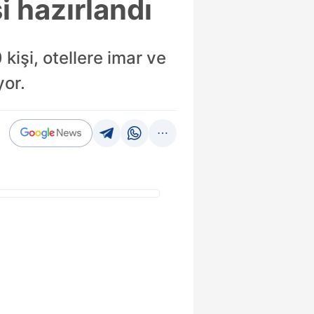
 hazırlandı
işi, otellere imar ve
yor.