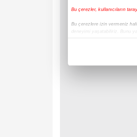
Bu çerezler, kullanıcıların tara
Bu çerezlere izin vermeniz halin
deneyimi yaşatabiliriz. Bunu y
içerikleri sunabilmek adına el
noktasında tek gelir kalemimiz 
Her halükârda, kullanıcılar, bu 
Sizlere daha iyi bir hizmet sun
çerezler vasıtasıyla çeşitli kiş
amacıyla kullanılmaktadır. Diğer
reklam/pazarlama faaliyetlerinin
Çerezlere ilişkin tercihlerinizi 
butonuna tıklayabilir,
Çerez Bi
6698 sayılı Kişisel Verilerin 