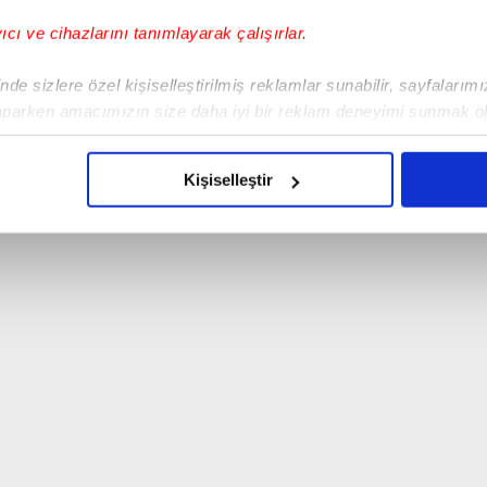
yıcı ve cihazlarını tanımlayarak çalışırlar.
de sizlere özel kişiselleştirilmiş reklamlar sunabilir, sayfalarım
aparken amacımızın size daha iyi bir reklam deneyimi sunmak ol
imizden gelen çabayı gösterdiğimizi ve bu noktada, reklamların ma
olduğunu sizlere hatırlatmak isteriz.
Kişiselleştir
çerezlere izin vermedikleri takdirde, kullanıcılara hedefli reklaml
abilmek için İnternet Sitemizde kendimize ve üçüncü kişilere ait 
isel verileriniz işlenmekte olup gerekli olan çerezler bilgi toplum
 çerezler, sitemizin daha işlevsel kılınması ve kişiselleştirilmes
 yapılması, amaçlarıyla sınırlı olarak açık rızanız dahilinde kulla
aşağıda yer alan panel vasıtasıyla belirleyebilirsiniz. Çerezlere iliş
lgilendirme Metnimizi
ziyaret edebilirsiniz.
Korunması Kanunu uyarınca hazırlanmış Aydınlatma Metnimizi okum