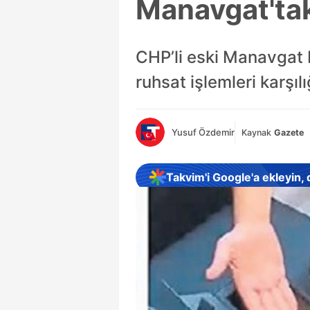
Manavgat'tak
CHP’li eski Manavgat B
ruhsat işlemleri karşı
Yusuf Özdemir
Kaynak
Gazete
Takvim'i Google'a ekleyin,