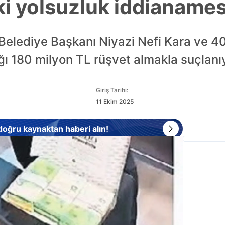
i yolsuzluk iddianamesi
elediye Başkanı Niyazi Nefi Kara ve 40 k
lığı 180 milyon TL rüşvet almakla suçlanı
Giriş Tarihi:
11 Ekim 2025
 doğru kaynaktan haberi alın!