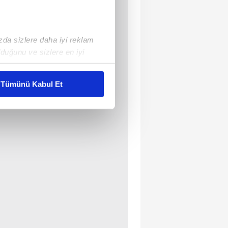
ızda sizlere daha iyi reklam
duğunu ve sizlere en iyi
liyetlerimizi karşılamak
Tümünü Kabul Et
ar gösterilmeyecektir."
çerezler kullanılmaktadır. Bu
u hizmetlerinin sunulması
i ve sizlere yönelik
nılacaktır.
kin detaylı bilgi için Ayarlar
ak ve sitemizde ilgili