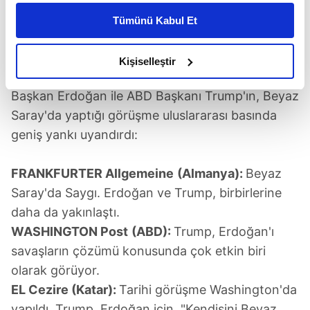
kişiselleştirilmiş reklamlar sunabilir, sayfalarımızda sizlere
soykırım, genel olarak Filistin davası damga
Tümünü Kabul Et
daha iyi reklam deneyimi yaşatabiliriz. Bunu yaparken
vurdu...
amacımızın size daha iyi bir reklam deneyimi sunmak
olduğunu ve sizlere en iyi içerikleri sunabilmek adına
Kişiselleştir
TRUMP, ERDOĞAN'A SAYGI DUYUYOR
elimizden gelen çabayı gösterdiğimizi ve bu noktada,
reklamların maliyetlerimizi karşılamak noktasında tek gelir
Başkan Erdoğan ile ABD Başkanı Trump'ın, Beyaz
kalemimiz olduğunu sizlere hatırlatmak isteriz.
Saray'da yaptığı görüşme uluslararası basında
geniş yankı uyandırdı:
Her halükârda, kullanıcılar, bu çerezlere izin vermedikleri
takdirde, kullanıcılara hedefli reklamlar
FRANKFURTER Allgemeine
(Almanya):
Beyaz
gösterilmeyecektir."
Saray'da Saygı. Erdoğan ve Trump, birbirlerine
Sizlere daha iyi bir hizmet sunabilmek için İnternet
daha da yakınlaştı.
Sitemizde kendimize ve üçüncü kişilere ait çerezler
WASHINGTON Post
(ABD):
Trump, Erdoğan'ı
kullanılmaktadır. Bu çerezler vasıtasıyla çeşitli kişisel
savaşların çözümü konusunda çok etkin biri
verileriniz işlenmekte olup gerekli olan çerezler bilgi
olarak görüyor.
toplumu hizmetlerinin sunulması amacıyla
EL Cezire (Katar):
Tarihi görüşme Washington'da
kullanılmaktadır. Diğer çerezler, sitemizin daha işlevsel
yapıldı. Trump, Erdoğan için, "Kendisini Beyaz
kılınması ve kişiselleştirilmesi ve sizlere yönelik