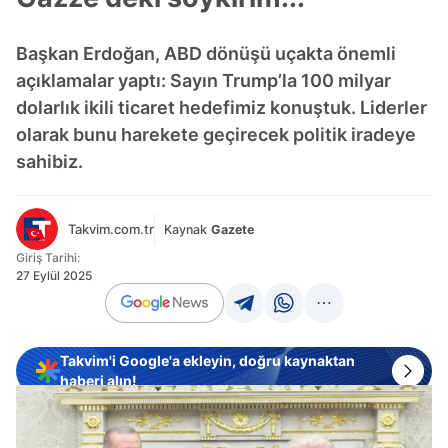
Başkan Erdoğan, ABD dönüşü uçakta önemli
açıklamalar yaptı: Sayın Trump’la 100 milyar
dolarlık ikili ticaret hedefimiz konuştuk. Liderler
olarak bunu harekete geçirecek politik iradeye
sahibiz.
Takvim.com.tr
Kaynak
Gazete
Giriş Tarihi:
27 Eylül 2025
Takvim'i Google'a ekleyin, doğru kaynaktan
haberi alın!