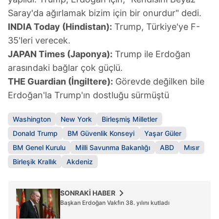
reklam/pazarlama faaliyetlerinin yapılması, amaçlarıyla
Saray'da ağırlamak bizim için bir onurdur" dedi.
sınırlı olarak açık rızanız dahilinde kullanılacaktır.
INDIA Today (Hindistan):
Trump, Türkiye'ye F-
35'leri verecek.
Çerezlere ilişkin tercihlerinizi aşağıda yer alan panel
JAPAN Times (Japonya):
Trump ile Erdoğan
vasıtasıyla belirleyebilirsiniz. Çerezlere ilişkin detaylı bilgi
arasındaki bağlar çok güçlü.
için Ayarlar butonuna tıklayabilir,
Çerez Bilgilendirme
THE Guardian (İngiltere):
Görevde değilken bile
Metnimizi
ziyaret edebilirsiniz.
Erdoğan'la Trump'ın dostluğu sürmüştü
6698 sayılı Kişisel Verilerin Korunması Kanunu uyarınca
hazırlanmış Aydınlatma Metnimizi okumak ve sitemizde
Washington
New York
Birleşmiş Milletler
ilgili mevzuata uygun olarak kullanılan çerezlerle ilgili bilgi
Donald Trump
BM Güvenlik Konseyi
Yaşar Güler
almak için lütfen
tıklayınız
.
BM Genel Kurulu
Milli Savunma Bakanlığı
ABD
Mısır
Birleşik Krallık
Akdeniz
SONRAKİ HABER
Başkan Erdoğan Vakfın 38. yılını kutladı