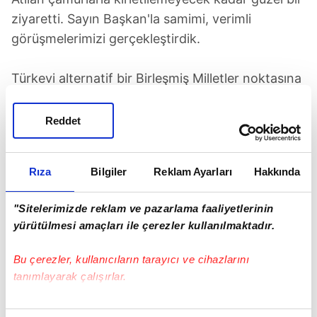
ziyaretti. Sayın Başkan'la samimi, verimli
görüşmelerimizi gerçekleştirdik.
Türkevi alternatif bir Birleşmiş Milletler noktasına
dönüşmüş durumda. Çok sayıda devlet ve
hükümet başkanı ile görüşmeler yapıldı.
Reddet
Mısır
ile Türkiye arasında kurulan iyi ilişki var. İki
Rıza
Bilgiler
Reklam Ayarları
Hakkında
ülkenin deniz kuvvetleri
Akdeniz
'de tatbikat
yapıyor.
"Sitelerimizde reklam ve pazarlama faaliyetlerinin
yürütülmesi amaçları ile çerezler kullanılmaktadır.
Görüşmeye ilişkin bir video paylaşan Beyaz
Saray, "Erdoğan, saygı duyulan bir lider"
Bu çerezler, kullanıcıların tarayıcı ve cihazlarını
yorumunu yaptı.
tanımlayarak çalışırlar.
Bu çerezlere izin vermeniz halinde sizlere özel
Bu yılki Genel Kurul'a özel olarak Gazze'deki