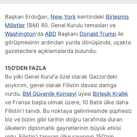
Başkan Erdoğan,
New York
kentindeki
Birleşmiş
Milletler
(BM) 80. Genel Kurulu temasları ve
Washington
'da
ABD
Başkanı
Donald Trump
ile
görüşmesinin ardından yurda dönüşünde, uçakta
gazetecilere açıklamalarda bulundu:
150'DEN FAZLA
Bu yılki Genel Kurul'a özel olarak Gazze'deki
soykırım, genel olarak Filistin davası damga
vurdu.
BM Güvenlik Konseyi
üyesi
Birleşik Krallık
ve Fransa başta olmak üzere, 10 Batılı ülke daha
Filistin'i tanıdı. Bu noktaya gelinmesinde şüphesiz
biz ve bizim gibi tarihin doğru tarafında duran
ülkelerin diplomatik gayretlerinin büyük etkisi
oldu. Filistin'i tanıyan ülke sayısının 150'nin