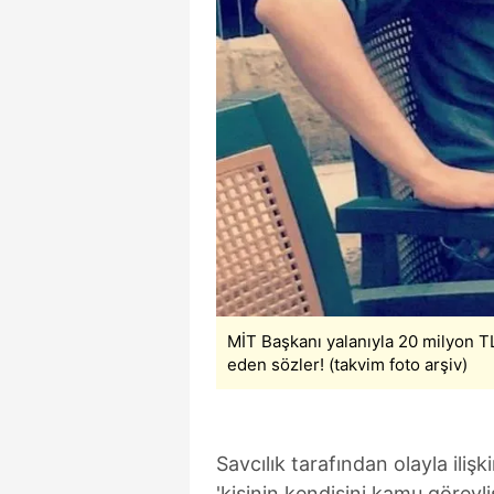
mevzuata uygun olarak kullanılan
MİT Başkanı yalanıyla 20 milyon TL
eden sözler! (takvim foto arşiv)
Savcılık tarafından olayla ili
'kişinin kendisini kamu görevl