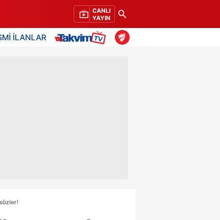
CANLI
YAYIN
SMİ İLANLAR
sözler!