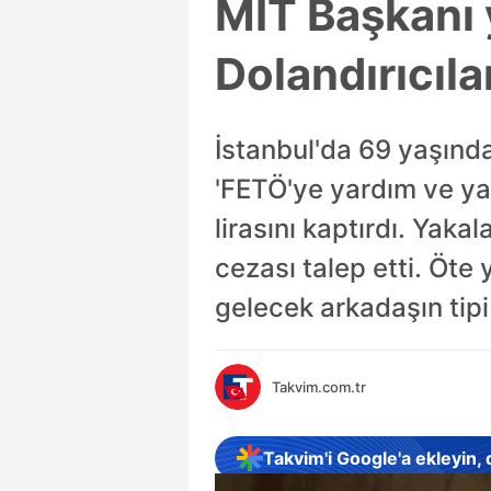
MİT Başkanı y
Dolandırıcıla
İstanbul'da 69 yaşında
'FETÖ'ye yardım ve ya
lirasını kaptırdı. Yaka
cezası talep etti. Öte
gelecek arkadaşın tipi
Takvim.com.tr
Takvim'i Google'a ekleyin,