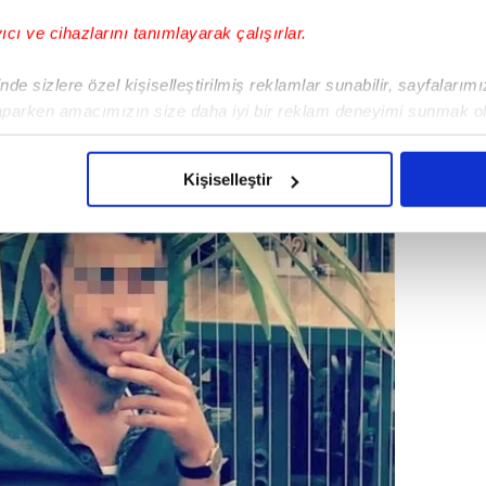
lığınca başlatılan soruşturma kapsamında
yıcı ve cihazlarını tanımlayarak çalışırlar.
 titizlikle inceledi ve şüphelinin Bozan Y.
de sizlere özel kişiselleştirilmiş reklamlar sunabilir, sayfalarım
i buluşma noktasına götüren taksici de
aparken amacımızın size daha iyi bir reklam deneyimi sunmak ol
 alınan Bozan Y. tutuklanarak cezaevine
imizden gelen çabayı gösterdiğimizi ve bu noktada, reklamların ma
olduğunu sizlere hatırlatmak isteriz.
Kişiselleştir
çerezlere izin vermedikleri takdirde, kullanıcılara hedefli reklaml
abilmek için İnternet Sitemizde kendimize ve üçüncü kişilere ait 
isel verileriniz işlenmekte olup gerekli olan çerezler bilgi toplum
 çerezler, sitemizin daha işlevsel kılınması ve kişiselleştirilmes
 yapılması, amaçlarıyla sınırlı olarak açık rızanız dahilinde kulla
aşağıda yer alan panel vasıtasıyla belirleyebilirsiniz. Çerezlere iliş
lgilendirme Metnimizi
ziyaret edebilirsiniz.
Korunması Kanunu uyarınca hazırlanmış Aydınlatma Metnimizi okum