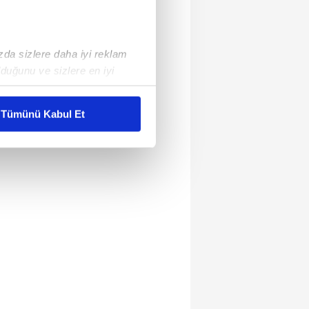
ızda sizlere daha iyi reklam
duğunu ve sizlere en iyi
liyetlerimizi karşılamak
Tümünü Kabul Et
ar gösterilmeyecektir."
çerezler kullanılmaktadır. Bu
u hizmetlerinin sunulması
i ve sizlere yönelik
nılacaktır.
kin detaylı bilgi için Ayarlar
ak ve sitemizde ilgili