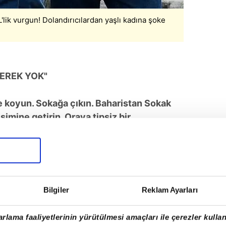
'lik vurgun! Dolandırıcılardan yaşlı kadına şoke
EREK YOK"
e koyun. Sokağa çıkın. Baharistan Sokak
mine getirin. Oraya tipsiz bir
ın tipi biraz bozuk. Korkmanıza
. Dolandırıcılara kanan Nuriye Nevra O., iki
ere yaklaşık 20 milyon TL parayı elden
ndırıldığını anlayan talihsiz kadın
ldu ve haklarında suç duyurusunda bulundu.
Bilgiler
Reklam Ayarları
rlama faaliyetlerinin yürütülmesi amaçları ile çerezler kullan