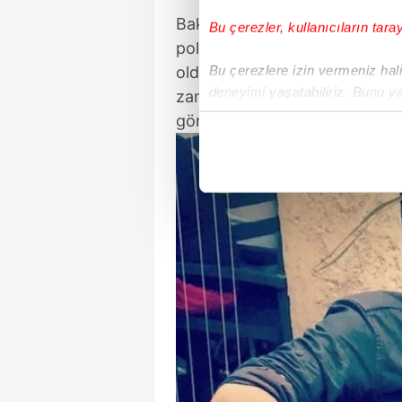
Bakırköy Cumhuriyet Başsavcı
Bu çerezler, kullanıcıların tara
polis ekipleri onlarca kamerayı
Bu çerezlere izin vermeniz halin
olduğunu belirledi. Bozan Y.'y
deneyimi yaşatabiliriz. Bunu y
zanlıyı teşhis etti. Gözaltına
içerikleri sunabilmek adına el
gönderildi.
noktasında tek gelir kalemimiz 
Her halükârda, kullanıcılar, bu 
Sizlere daha iyi bir hizmet sun
çerezler vasıtasıyla çeşitli kiş
amacıyla kullanılmaktadır. Diğer
reklam/pazarlama faaliyetlerinin
Çerezlere ilişkin tercihlerinizi 
butonuna tıklayabilir,
Çerez Bi
6698 sayılı Kişisel Verilerin 