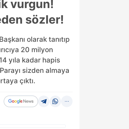
ik vurgun!
eden sözler!
Başkanı olarak tanıtıp
ırıcıya 20 milyon
 14 yıla kadar hapis
 “Parayı sizden almaya
taya çıktı.