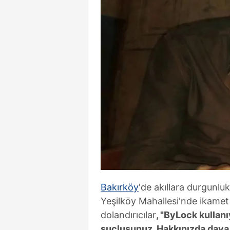
Bakırköy
'de akıllara durgunluk
Yeşilköy Mahallesi'nde ikamet
dolandırıcılar
, "ByLock kullan
suçlusunuz. Hakkınızda dava