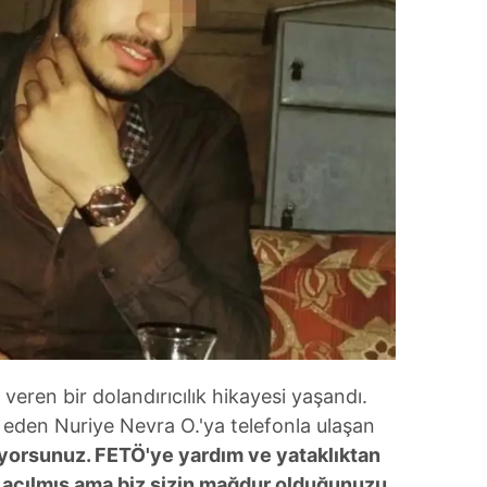
 veren bir dolandırıcılık hikayesi yaşandı.
 eden Nuriye Nevra O.'ya telefonla ulaşan
ıyorsunuz. FETÖ'ye yardım ve yataklıktan
 açılmış ama biz sizin mağdur olduğunuzu