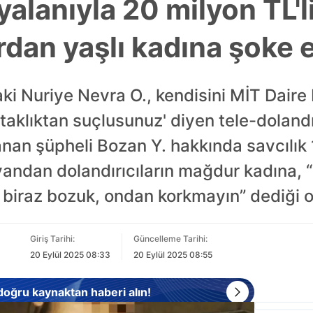
alanıyla 20 milyon TL'l
rdan yaşlı kadına şoke 
ki Nuriye Nevra O., kendisini MİT Daire 
taklıktan suçlusunuz' diyen tele-doland
lanan şüpheli Bozan Y. hakkında savcılık
 yandan dolandırıcıların mağdur kadına,
 biraz bozuk, ondan korkmayın” dediği or
Giriş Tarihi:
Güncelleme Tarihi:
20 Eylül 2025 08:33
20 Eylül 2025 08:55
 doğru kaynaktan haberi alın!