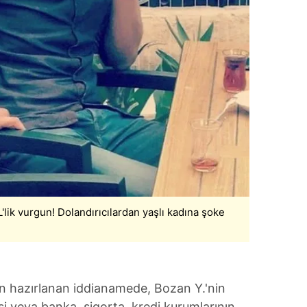
 çerezlerle ilgili bilgi almak için lütfen
tıklayınız
.
'lik vurgun! Dolandırıcılardan yaşlı kadına şoke
şkin hazırlanan iddianamede, Bozan Y.'nin
isi veya banka, sigorta, kredi kurumlarının