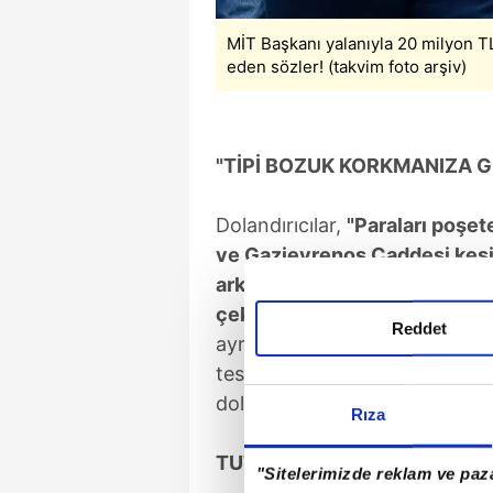
MİT Başkanı yalanıyla 20 milyon TL
eden sözler! (takvim foto arşiv)
"TİPİ BOZUK KORKMANIZA G
Dolandırıcılar,
"Paraları poşet
ve Gazievrenos Caddesi kesişi
arkadaşımız gelecek. Arkadaş
çekinmenize gerek yok."
dedi
Reddet
ayrı günde buluştuğu şüphelil
teslim etti. Bir süre sonra dola
dolandırıcılardan şikayetçi o
Rıza
TUTUKLANDI
"Sitelerimizde reklam ve paza