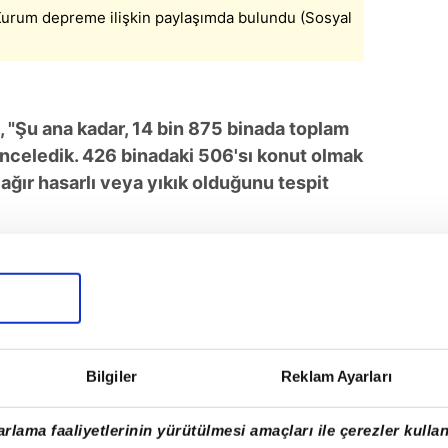
Kurum depreme ilişkin paylaşımda bulundu (Sosyal
, "Şu ana kadar, 14 bin 875 binada toplam
nceledik. 426 binadaki 506'sı konut olmak
ğır hasarlı veya yıkık olduğunu tespit
SONRAKİ HABER
Suç örgütlerine geçit yok!
Bilgiler
Reklam Ayarları
rlama faaliyetlerinin yürütülmesi amaçları ile çerezler kullan
Tüm Manşetler