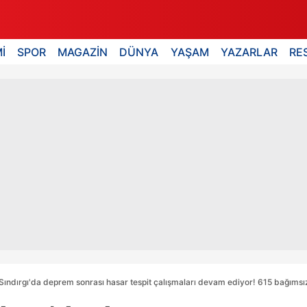
İ
SPOR
MAGAZİN
DÜNYA
YAŞAM
YAZARLAR
RE
 Sındırgı'da deprem sonrası hasar tespit çalışmaları devam ediyor! 615 bağımsız