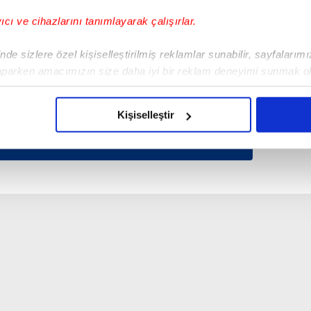
yıcı ve cihazlarını tanımlayarak çalışırlar.
de sizlere özel kişiselleştirilmiş reklamlar sunabilir, sayfalarım
aparken amacımızın size daha iyi bir reklam deneyimi sunmak ol
imizden gelen çabayı gösterdiğimizi ve bu noktada, reklamların ma
olduğunu sizlere hatırlatmak isteriz.
Kişiselleştir
çerezlere izin vermedikleri takdirde, kullanıcılara hedefli reklaml
abilmek için İnternet Sitemizde kendimize ve üçüncü kişilere ait 
isel verileriniz işlenmekte olup gerekli olan çerezler bilgi toplum
 çerezler, sitemizin daha işlevsel kılınması ve kişiselleştirilmes
 yapılması, amaçlarıyla sınırlı olarak açık rızanız dahilinde kulla
aşağıda yer alan panel vasıtasıyla belirleyebilirsiniz. Çerezlere iliş
lgilendirme Metnimizi
ziyaret edebilirsiniz.
Korunması Kanunu uyarınca hazırlanmış Aydınlatma Metnimizi okum