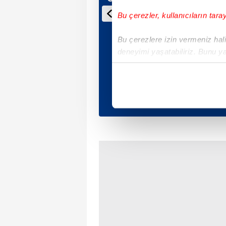
Bu çerezler, kullanıcıların tara
Bu çerezlere izin vermeniz halin
deneyimi yaşatabiliriz. Bunu y
içerikleri sunabilmek adına el
noktasında tek gelir kalemimiz 
Her halükârda, kullanıcılar, bu 
Sizlere daha iyi bir hizmet sun
çerezler vasıtasıyla çeşitli kiş
amacıyla kullanılmaktadır. Diğer
reklam/pazarlama faaliyetlerinin
Çerezlere ilişkin tercihlerinizi 
butonuna tıklayabilir,
Çerez Bi
6698 sayılı Kişisel Verilerin 