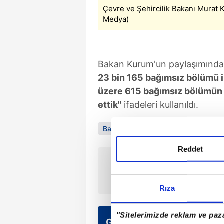
Çevre ve Şehircilik Bakanı Murat 
Medya)
Bakan Kurum'un paylaşımında
23 bin 165 bağımsız bölümü i
üzere 615 bağımsız bölümün a
ettik"
ifadeleri kullanıldı.
Balıkesir
Sındırgı
Murat Kurum
Reddet
ÖNCEKİ HABER
CHP yalanlamıştı kayıtlar çıktı!
Rıza
"Sitelerimizde reklam ve paza
Günün Manşetleri