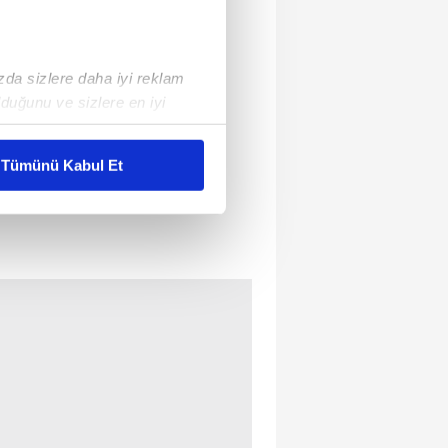
ızda sizlere daha iyi reklam
duğunu ve sizlere en iyi
liyetlerimizi karşılamak
Tümünü Kabul Et
ar gösterilmeyecektir."
çerezler kullanılmaktadır. Bu
u hizmetlerinin sunulması
i ve sizlere yönelik
nılacaktır.
kin detaylı bilgi için Ayarlar
ak ve sitemizde ilgili