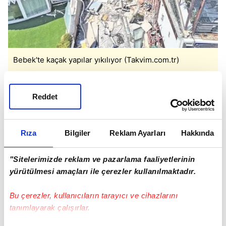
Bebek'te kaçak yapılar yıkılıyor (Takvim.com.tr)
Reddet
Bebek'te kaçak yapıların bulunduğu lüks oteller
ve restoranlar hakkında da yıkım kararı çıktı. Söz
Rıza
Bilgiler
Reklam Ayarları
Hakkında
konusu yapıların yıkımında gelinen son durum,
havadan çekilen görüntülere yansıdı.
"Sitelerimizde reklam ve pazarlama faaliyetlerinin
yürütülmesi amaçları ile çerezler kullanılmaktadır.
İstanbul Boğazı
Bebek
Arnavutköy
Kültür Ve Turizm Bakanlığı
Bu çerezler, kullanıcıların tarayıcı ve cihazlarını
tanımlayarak çalışırlar.
SONRAKİ HABER