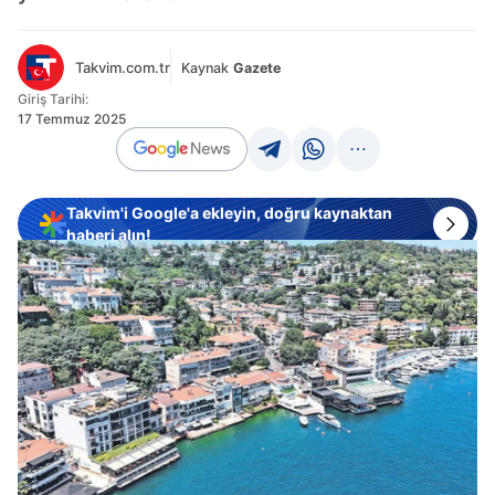
Takvim.com.tr
Kaynak
Gazete
Giriş Tarihi:
17 Temmuz 2025
Takvim'i Google'a ekleyin, doğru kaynaktan
haberi alın!