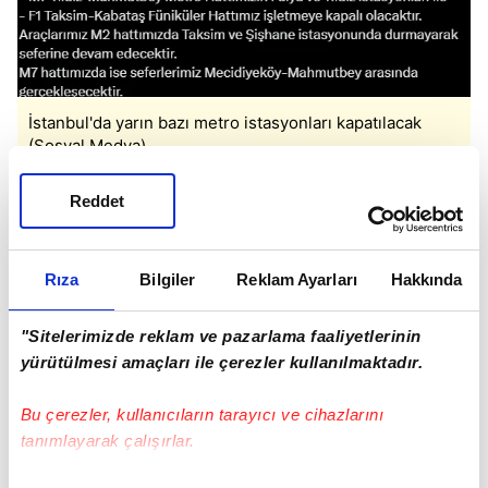
İstanbul'da yarın bazı metro istasyonları kapatılacak
(Sosyal Medya)
Reddet
Araçların M2 hattında Taksim ve Şişhane
istasyonlarında durmayarak seferlerine devam
Rıza
Bilgiler
Reklam Ayarları
Hakkında
edeceği, M7 hattında ise seferlerin
Mecidiyeköy
ile Mahmutbey arasında yapılacağı kaydedildi.
"Sitelerimizde reklam ve pazarlama faaliyetlerinin
yürütülmesi amaçları ile çerezler kullanılmaktadır.
İstanbul Valiliği
Mecidiyeköy
Metro İstanbul
Taksim
Bu çerezler, kullanıcıların tarayıcı ve cihazlarını
tanımlayarak çalışırlar.
SONRAKİ HABER
THY İran uçuşlarını tekrar başlatıyor