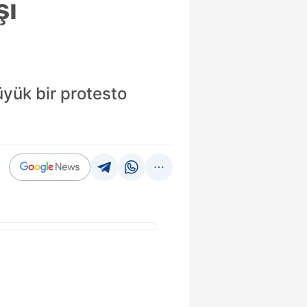
şı
üyük bir protesto