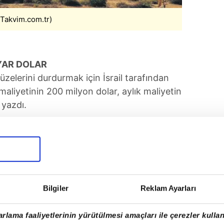
 (Takvim.com.tr)
LYAR DOLAR
üzelerini durdurmak için İsrail tarafından
 maliyetinin 200 milyon dolar, aylık maliyetin
 yazdı.
SONRAKİ HABER
Başkan Erdoğan'dan "karne"
mesajı
Bilgiler
Reklam Ayarları
rlama faaliyetlerinin yürütülmesi amaçları ile çerezler kullan
Tüm Manşetler