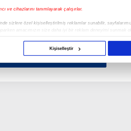
yıcı ve cihazlarını tanımlayarak çalışırlar.
de sizlere özel kişiselleştirilmiş reklamlar sunabilir, sayfalarım
aparken amacımızın size daha iyi bir reklam deneyimi sunmak ol
imizden gelen çabayı gösterdiğimizi ve bu noktada, reklamların ma
olduğunu sizlere hatırlatmak isteriz.
Kişiselleştir
çerezlere izin vermedikleri takdirde, kullanıcılara hedefli reklaml
abilmek için İnternet Sitemizde kendimize ve üçüncü kişilere ait 
isel verileriniz işlenmekte olup gerekli olan çerezler bilgi toplum
 çerezler, sitemizin daha işlevsel kılınması ve kişiselleştirilmes
 yapılması, amaçlarıyla sınırlı olarak açık rızanız dahilinde kulla
aşağıda yer alan panel vasıtasıyla belirleyebilirsiniz. Çerezlere iliş
lgilendirme Metnimizi
ziyaret edebilirsiniz.
Korunması Kanunu uyarınca hazırlanmış Aydınlatma Metnimizi okum