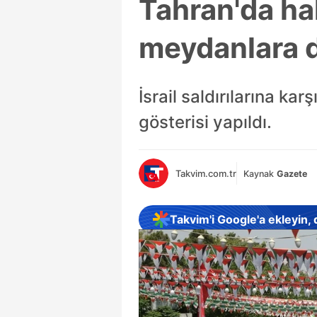
Tahran'da halk
meydanlara 
İsrail saldırılarına k
gösterisi yapıldı.
Takvim.com.tr
Kaynak
Gazete
Takvim'i Google'a ekleyin,