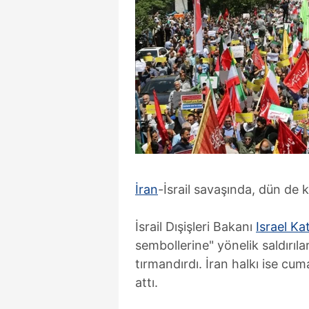
İran
-İsrail savaşında, dün de kar
İsrail Dışişleri Bakanı
Israel Ka
sembollerine" yönelik saldırıla
tırmandırdı. İran halkı ise cum
attı.