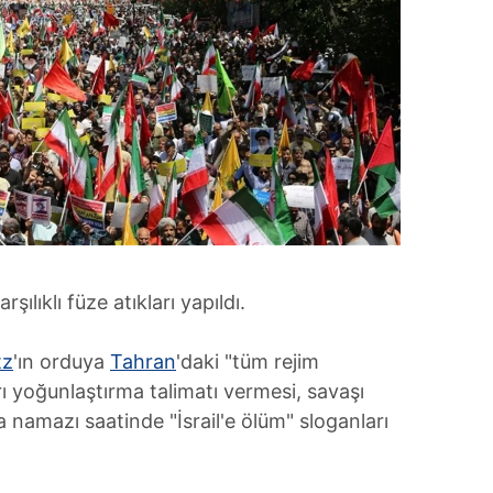
şılıklı füze atıkları yapıldı.
tz
'ın orduya
Tahran
'daki "tüm rejim
rı yoğunlaştırma talimatı vermesi, savaşı
a namazı saatinde "İsrail'e ölüm" sloganları