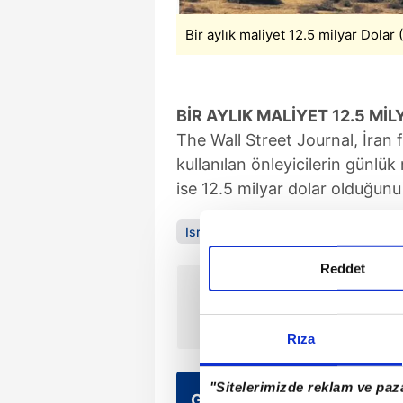
Bir aylık maliyet 12.5 milyar Dolar
BİR AYLIK MALİYET 12.5 Mİ
The Wall Street Journal, İran f
kullanılan önleyicilerin günlük
ise 12.5 milyar dolar olduğunu
Israel Katz
İran
Tahran
Reddet
ÖNCEKİ HABER
Pis işleri bırakın diplomasiye
çalışın
Rıza
"Sitelerimizde reklam ve paza
Günün Manşetleri