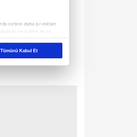
ızda sizlere daha iyi reklam
duğunu ve sizlere en iyi
liyetlerimizi karşılamak
Tümünü Kabul Et
ar gösterilmeyecektir."
çerezler kullanılmaktadır. Bu
u hizmetlerinin sunulması
i ve sizlere yönelik
nılacaktır.
kin detaylı bilgi için Ayarlar
ak ve sitemizde ilgili