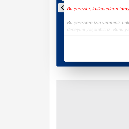
Bu çerezler, kullanıcıların tara
Bu çerezlere izin vermeniz halin
deneyimi yaşatabiliriz. Bunu y
içerikleri sunabilmek adına el
noktasında tek gelir kalemimiz 
Her halükârda, kullanıcılar, bu 
Sizlere daha iyi bir hizmet sun
çerezler vasıtasıyla çeşitli kiş
amacıyla kullanılmaktadır. Diğer
reklam/pazarlama faaliyetlerinin
Çerezlere ilişkin tercihlerinizi 
butonuna tıklayabilir,
Çerez Bi
6698 sayılı Kişisel Verilerin 