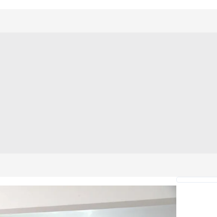
 çerezlerle ilgili bilgi almak için lütfen
tıklayınız
.