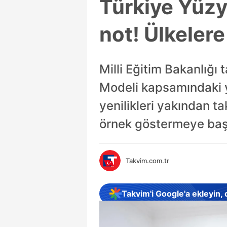
Türkiye Yüzy
not! Ülkeler
Milli Eğitim Bakanlığı
Modeli kapsamındaki y
yenilikleri yakından t
örnek göstermeye baş
Takvim.com.tr
Takvim'i Google'a ekleyin,