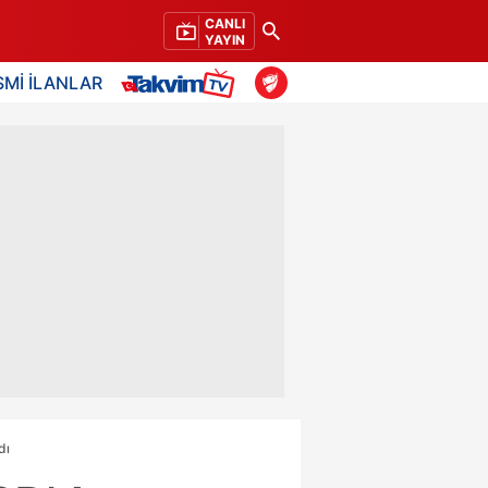
CANLI
YAYIN
SMİ İLANLAR
dı