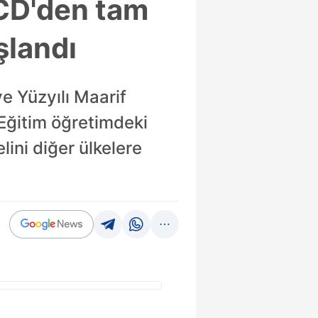
ECD'den tam
şlandı
e Yüzyılı Maarif
Eğitim öğretimdeki
ini diğer ülkelere