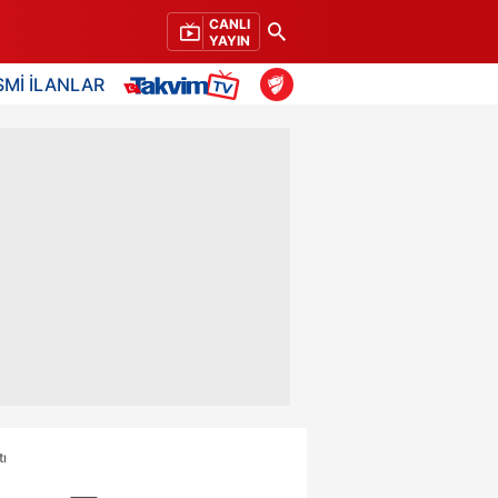
CANLI
YAYIN
SMİ İLANLAR
ı