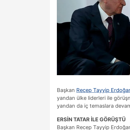
Başkan
Recep Tayyip Erdoğa
yandan ülke liderleri ile görü
yandan da iç temaslara devam
ERSİN TATAR İLE GÖRÜŞTÜ
Başkan Recep Tayyip Erdoğan