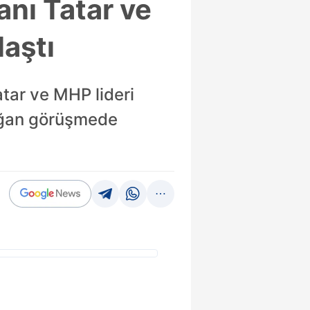
nı Tatar ve
laştı
ar ve MHP lideri
doğan görüşmede