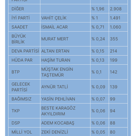
DİĞER
% 1,96
2.908
İYİ PARTİ
VAHİT ÇELİK
% 1
1.491
SAADET
İSMAİL ACAR
% 0,71
1.060
BÜYÜK
MURAT MERT
% 0,24
355
BİRLİK
DEVA PARTİSİ
ALTAN ERTAN
% 0,15
214
HÜDA PAR
HAŞİM TURAN
% 0,13
199
MÜŞTAK ENGİN
BTP
% 0,1
142
TAŞTEMÜR
GELECEK
AYNÜR TATLİ
% 0,09
139
PARTİSİ
BAĞIMSIZ
YASİN PEHLİVAN
% 0,07
99
BESTE KARAGÖZ
TKP
% 0,06
94
AKYILDIRIM
DSP
ADEM KOCABAŞ
% 0,06
88
MİLLİ YOL
ZEKİ DENİZLİ
% 0,05
80