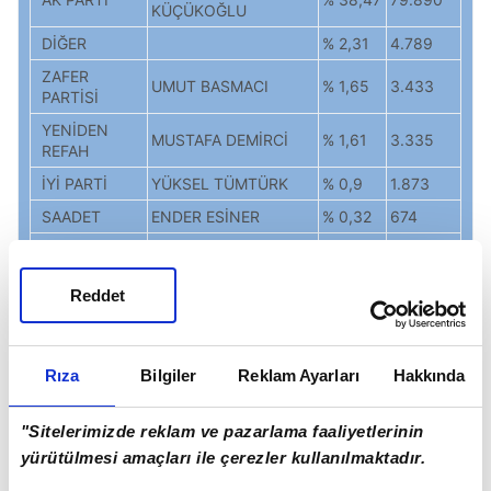
KÜÇÜKOĞLU
DİĞER
% 2,31
4.789
ZAFER
UMUT BASMACI
% 1,65
3.433
PARTİSİ
YENİDEN
MUSTAFA DEMİRCİ
% 1,61
3.335
REFAH
İYİ PARTİ
YÜKSEL TÜMTÜRK
% 0,9
1.873
SAADET
ENDER ESİNER
% 0,32
674
EMEP
SADAM ERGÜN
% 0,25
514
GELECEK
UĞUR ÇAM
% 0,22
459
Reddet
PARTİSİ
MEMLEKET
ÇİĞDEM ERİŞ
% 0,14
282
TKP
NURHAYAT KESER
% 0,13
270
Rıza
Bilgiler
Reklam Ayarları
Hakkında
DEVA PARTİSİ
ERKAN UZUN
% 0,12
242
"Sitelerimizde reklam ve pazarlama faaliyetlerinin
BTP
TUNCAY URTEKİN
% 0,11
240
yürütülmesi amaçları ile çerezler kullanılmaktadır.
HÜDA PAR
İZZETTİN SEVİM
% 0,06
128