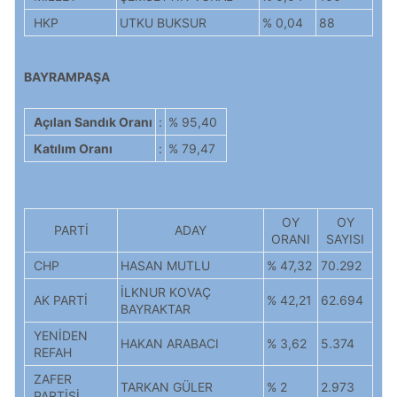
HKP
UTKU BUKSUR
% 0,04
88
BAYRAMPAŞA
Açılan Sandık Oranı
:
% 95,40
Katılım Oranı
:
% 79,47
OY
OY
PARTİ
ADAY
ORANI
SAYISI
CHP
HASAN MUTLU
% 47,32
70.292
İLKNUR KOVAÇ
AK PARTİ
% 42,21
62.694
BAYRAKTAR
YENİDEN
HAKAN ARABACI
% 3,62
5.374
REFAH
ZAFER
TARKAN GÜLER
% 2
2.973
PARTİSİ