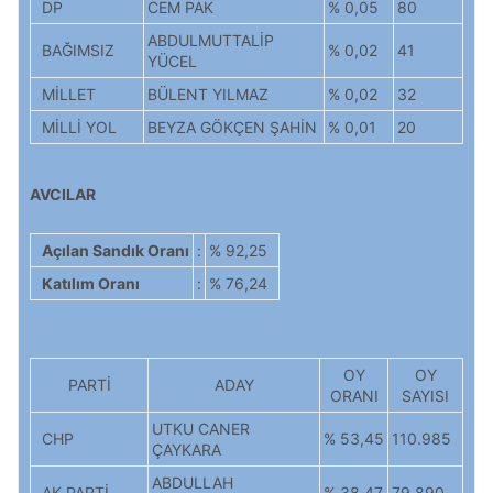
DP
CEM PAK
% 0,05
80
ABDULMUTTALİP
BAĞIMSIZ
% 0,02
41
YÜCEL
MİLLET
BÜLENT YILMAZ
% 0,02
32
MİLLİ YOL
BEYZA GÖKÇEN ŞAHİN
% 0,01
20
AVCILAR
Açılan Sandık Oranı
:
% 92,25
Katılım Oranı
:
% 76,24
OY
OY
PARTİ
ADAY
ORANI
SAYISI
UTKU CANER
CHP
% 53,45
110.985
ÇAYKARA
ABDULLAH
AK PARTİ
% 38,47
79.890