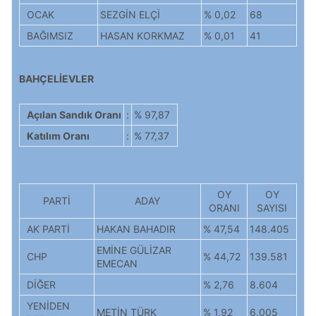
OCAK
SEZGİN ELÇİ
% 0,02
68
BAĞIMSIZ
HASAN KORKMAZ
% 0,01
41
BAHÇELİEVLER
Açılan Sandık Oranı
:
% 97,87
Katılım Oranı
:
% 77,37
OY
OY
PARTİ
ADAY
ORANI
SAYISI
AK PARTİ
HAKAN BAHADIR
% 47,54
148.405
EMİNE GÜLİZAR
CHP
% 44,72
139.581
EMECAN
DİĞER
% 2,76
8.604
YENİDEN
METİN TÜRK
% 1,92
6.005