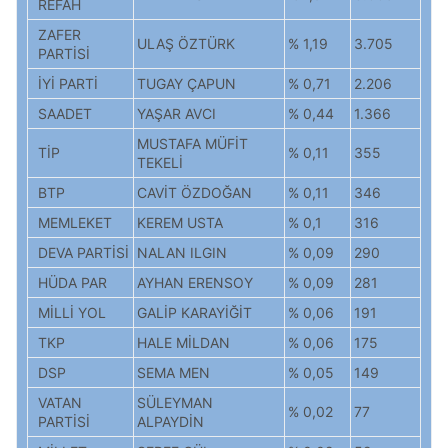
REFAH
ZAFER
ULAŞ ÖZTÜRK
% 1,19
3.705
PARTİSİ
İYİ PARTİ
TUGAY ÇAPUN
% 0,71
2.206
SAADET
YAŞAR AVCI
% 0,44
1.366
MUSTAFA MÜFİT
TİP
% 0,11
355
TEKELİ
BTP
CAVİT ÖZDOĞAN
% 0,11
346
MEMLEKET
KEREM USTA
% 0,1
316
DEVA PARTİSİ
NALAN ILGIN
% 0,09
290
HÜDA PAR
AYHAN ERENSOY
% 0,09
281
MİLLİ YOL
GALİP KARAYİĞİT
% 0,06
191
TKP
HALE MİLDAN
% 0,06
175
DSP
SEMA MEN
% 0,05
149
VATAN
SÜLEYMAN
% 0,02
77
PARTİSİ
ALPAYDİN