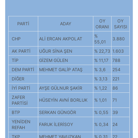
OY
OY
PARTİ
ADAY
ORANI
SAYISI
%
CHP
ALİ ERCAN AKPOLAT
3.880
55,01
AK PARTİ
UĞUR SİNA ŞEN
% 22,73
1.603
TİP
GİZEM GÜLEN
% 11,17
788
DEM PARTİ
MEHMET GALİP ATAŞ
% 3,6
254
DİĞER
% 3,13
221
İYİ PARTİ
AYŞE GÜLNUR ŞAKİR
% 1,22
86
ZAFER
HÜSEYİN AVNİ BORLUK
% 1,01
71
PARTİSİ
BTP
SERKAN GÜNGÖR
% 0,55
39
YENİDEN
FARUK İLERİSOY
% 0,34
24
REFAH
TKP
MEHMET YAVUZKAN
% 0,31
22