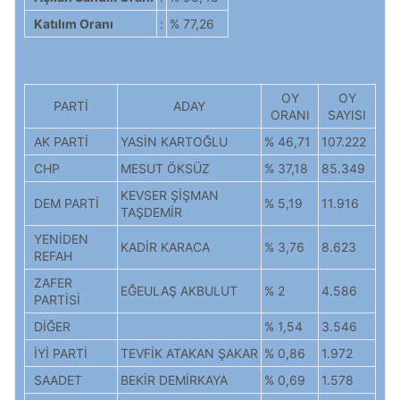
Katılım Oranı
:
% 77,26
OY
OY
PARTİ
ADAY
ORANI
SAYISI
AK PARTİ
YASİN KARTOĞLU
% 46,71
107.222
CHP
MESUT ÖKSÜZ
% 37,18
85.349
KEVSER ŞİŞMAN
DEM PARTİ
% 5,19
11.916
TAŞDEMİR
YENİDEN
KADİR KARACA
% 3,76
8.623
REFAH
ZAFER
EĞEULAŞ AKBULUT
% 2
4.586
PARTİSİ
DİĞER
% 1,54
3.546
İYİ PARTİ
TEVFİK ATAKAN ŞAKAR
% 0,86
1.972
SAADET
BEKİR DEMİRKAYA
% 0,69
1.578