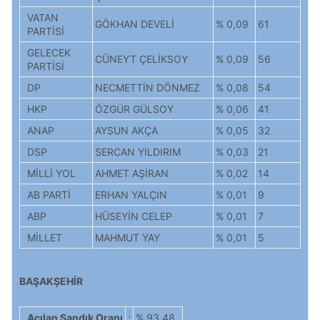
VATAN
GÖKHAN DEVELİ
% 0,09
61
PARTİSİ
GELECEK
CÜNEYT ÇELİKSOY
% 0,09
56
PARTİSİ
DP
NECMETTİN DÖNMEZ
% 0,08
54
HKP
ÖZGÜR GÜLSOY
% 0,06
41
ANAP
AYSUN AKÇA
% 0,05
32
DSP
SERCAN YILDIRIM
% 0,03
21
MİLLİ YOL
AHMET AŞİRAN
% 0,02
14
AB PARTİ
ERHAN YALÇIN
% 0,01
9
ABP
HÜSEYİN CELEP
% 0,01
7
MİLLET
MAHMUT YAY
% 0,01
5
BAŞAKŞEHİR
Açılan Sandık Oranı
:
% 93,48