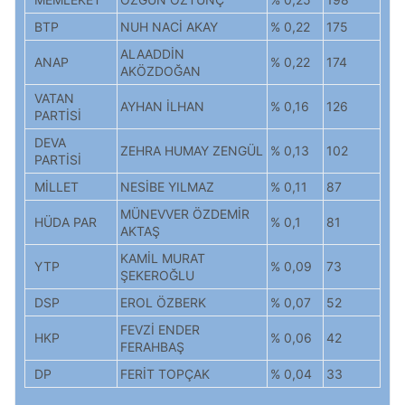
BTP
NUH NACİ AKAY
% 0,22
175
ALAADDİN
ANAP
% 0,22
174
AKÖZDOĞAN
VATAN
AYHAN İLHAN
% 0,16
126
PARTİSİ
DEVA
ZEHRA HUMAY ZENGÜL
% 0,13
102
PARTİSİ
MİLLET
NESİBE YILMAZ
% 0,11
87
MÜNEVVER ÖZDEMİR
HÜDA PAR
% 0,1
81
AKTAŞ
KAMİL MURAT
YTP
% 0,09
73
ŞEKEROĞLU
DSP
EROL ÖZBERK
% 0,07
52
FEVZİ ENDER
HKP
% 0,06
42
FERAHBAŞ
DP
FERİT TOPÇAK
% 0,04
33