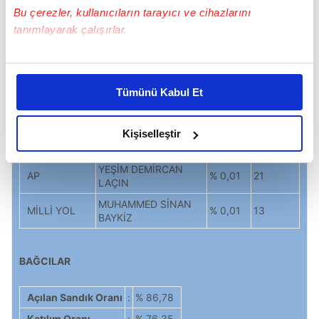
ANAP
MUSTAFA GÜRAN
% 0,06
126
Bu çerezler, kullanıcıların tarayıcı ve cihazlarını
DSP
NİHAL YÜZÜAK
% 0,05
107
tanımlayarak çalışırlar.
VATAN
İSA ALTUN
% 0,04
92
PARTİSİ
Bu çerezlere izin vermeniz halinde sizlere özel
kişiselleştirilmiş reklamlar sunabilir, sayfalarımızda sizlere
DP
SERDAL URAL
% 0,04
82
Tümünü Kabul Et
daha iyi reklam deneyimi yaşatabiliriz. Bunu yaparken
AB PARTİ
SACİT TÜRKKAN
% 0,02
36
amacımızın size daha iyi bir reklam deneyimi sunmak
ABP
İSMAİL ASLAN
% 0,02
35
olduğunu ve sizlere en iyi içerikleri sunabilmek adına
Kişiselleştir
MİLLET
ALİ FUAT UYANIK
% 0,01
26
elimizden gelen çabayı gösterdiğimizi ve bu noktada,
reklamların maliyetlerimizi karşılamak noktasında tek gelir
YEŞİM DEMİRCAN
AP
% 0,01
21
LAÇIN
kalemimiz olduğunu sizlere hatırlatmak isteriz.
MUHAMMED SİNAN
MİLLİ YOL
% 0,01
13
BAYKİZ
Her halükârda, kullanıcılar, bu çerezlere izin vermedikleri
takdirde, kullanıcılara hedefli reklamlar
gösterilmeyecektir."
BAĞCILAR
Sizlere daha iyi bir hizmet sunabilmek için İnternet
Açılan Sandık Oranı
:
% 86,78
Sitemizde kendimize ve üçüncü kişilere ait çerezler
Katılım Oranı
:
% 76,35