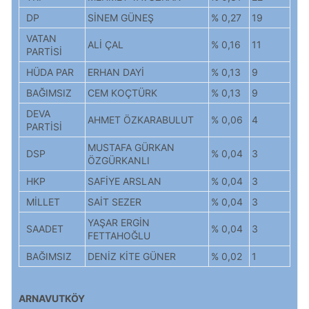
DP
SİNEM GÜNEŞ
% 0,27
19
VATAN
ALİ ÇAL
% 0,16
11
PARTİSİ
HÜDA PAR
ERHAN DAYİ
% 0,13
9
BAĞIMSIZ
CEM KOÇTÜRK
% 0,13
9
DEVA
AHMET ÖZKARABULUT
% 0,06
4
PARTİSİ
MUSTAFA GÜRKAN
DSP
% 0,04
3
ÖZGÜRKANLI
HKP
SAFİYE ARSLAN
% 0,04
3
MİLLET
SAİT SEZER
% 0,04
3
YAŞAR ERGİN
SAADET
% 0,04
3
FETTAHOĞLU
BAĞIMSIZ
DENİZ KİTE GÜNER
% 0,02
1
ARNAVUTKÖY