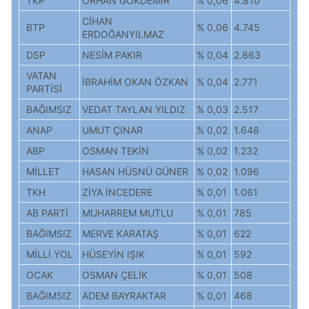
TKP
ORHAN GÖKDEMİR
% 0,06
4.810
CİHAN
BTP
% 0,06
4.745
ERDOĞANYILMAZ
DSP
NESİM PAKIR
% 0,04
2.863
VATAN
İBRAHİM OKAN ÖZKAN
% 0,04
2.771
PARTİSİ
BAĞIMSIZ
VEDAT TAYLAN YILDIZ
% 0,03
2.517
ANAP
UMUT ÇINAR
% 0,02
1.648
ABP
OSMAN TEKİN
% 0,02
1.232
MİLLET
HASAN HÜSNÜ GÜNER
% 0,02
1.096
TKH
ZİYA İNCEDERE
% 0,01
1.061
AB PARTİ
MUHARREM MUTLU
% 0,01
785
BAĞIMSIZ
MERVE KARATAŞ
% 0,01
622
MİLLİ YOL
HÜSEYİN IŞIK
% 0,01
592
OCAK
OSMAN ÇELİK
% 0,01
508
BAĞIMSIZ
ADEM BAYRAKTAR
% 0,01
468