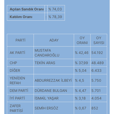
Açılan Sandık Oranı
:
% 74,03
Katılım Oranı
:
% 78,39
OY
OY
PARTİ
ADAY
ORANI
SAYISI
MUSTAFA
AK PARTİ
% 42,46
54.192
CANDAROĞLU
CHP
TEKİN ARAS
% 37,99
48.489
DİĞER
% 5,04
6.433
YENİDEN
ABDURREZZAK İLBEYİ
% 4,5
5.750
REFAH
DEM PARTİ
DÜRDANE BULGAN
% 4,47
5.701
İYİ PARTİ
İSMAİL YAŞAR
% 3,18
4.054
ZAFER
SEMİH ERSÖZ
% 0,67
852
PARTİSİ