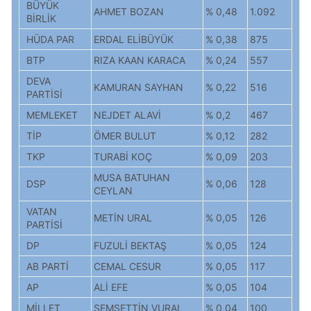
BÜYÜK
AHMET BOZAN
% 0,48
1.092
BİRLİK
HÜDA PAR
ERDAL ELİBÜYÜK
% 0,38
875
BTP
RIZA KAAN KARACA
% 0,24
557
DEVA
KAMURAN SAYHAN
% 0,22
516
PARTİSİ
MEMLEKET
NEJDET ALAVİ
% 0,2
467
TİP
ÖMER BULUT
% 0,12
282
TKP
TURABİ KOÇ
% 0,09
203
MUSA BATUHAN
DSP
% 0,06
128
CEYLAN
VATAN
METİN URAL
% 0,05
126
PARTİSİ
DP
FUZULİ BEKTAŞ
% 0,05
124
AB PARTİ
CEMAL CESUR
% 0,05
117
AP
ALİ EFE
% 0,05
104
MİLLET
ŞEMSETTİN VURAL
% 0,04
100