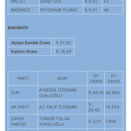
MİLLET
ŞEREF GÜL
% 0,02
52
BAĞIMSIZ
FEYZANUR YILMAZ
% 0,01
48
BAKIRKÖY
Açılan Sandık Oranı
:
% 51,30
Katılım Oranı
:
% 78,49
OY
OY
PARTİ
ADAY
ORANI
SAYISI
AYŞEGÜL ÖZDEMİR
CHP
% 66,19
43.895
OVALIOĞLU
%
AK PARTİ
ALİ TALİP ÖZDEMİR
15.553
23,45
ZAFER
TÜRKER TOLGA
% 3,01
1.994
PARTİSİ
TOPALOĞLU