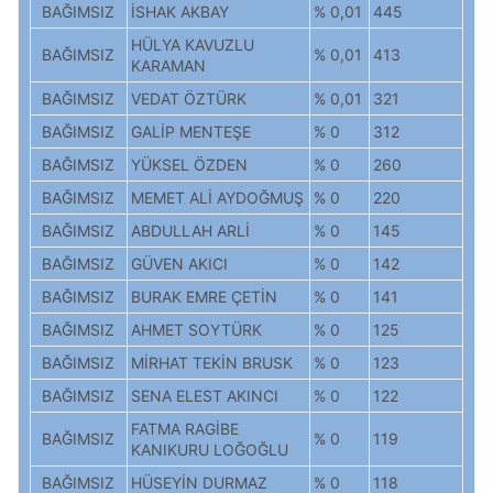
BAĞIMSIZ
İSHAK AKBAY
% 0,01
445
HÜLYA KAVUZLU
BAĞIMSIZ
% 0,01
413
KARAMAN
BAĞIMSIZ
VEDAT ÖZTÜRK
% 0,01
321
BAĞIMSIZ
GALİP MENTEŞE
% 0
312
BAĞIMSIZ
YÜKSEL ÖZDEN
% 0
260
BAĞIMSIZ
MEMET ALİ AYDOĞMUŞ
% 0
220
BAĞIMSIZ
ABDULLAH ARLİ
% 0
145
BAĞIMSIZ
GÜVEN AKICI
% 0
142
BAĞIMSIZ
BURAK EMRE ÇETİN
% 0
141
BAĞIMSIZ
AHMET SOYTÜRK
% 0
125
BAĞIMSIZ
MİRHAT TEKİN BRUSK
% 0
123
BAĞIMSIZ
SENA ELEST AKINCI
% 0
122
FATMA RAGİBE
BAĞIMSIZ
% 0
119
KANIKURU LOĞOĞLU
BAĞIMSIZ
HÜSEYİN DURMAZ
% 0
118