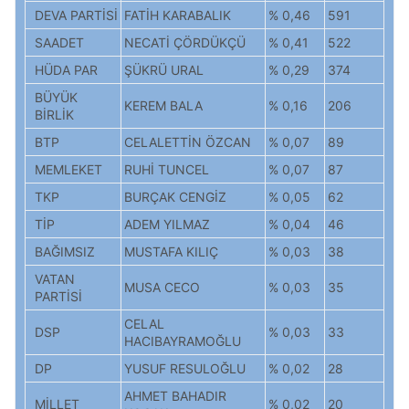
DEVA PARTİSİ
FATİH KARABALIK
% 0,46
591
SAADET
NECATİ ÇÖRDÜKÇÜ
% 0,41
522
HÜDA PAR
ŞÜKRÜ URAL
% 0,29
374
BÜYÜK
KEREM BALA
% 0,16
206
BİRLİK
BTP
CELALETTİN ÖZCAN
% 0,07
89
MEMLEKET
RUHİ TUNCEL
% 0,07
87
TKP
BURÇAK CENGİZ
% 0,05
62
TİP
ADEM YILMAZ
% 0,04
46
BAĞIMSIZ
MUSTAFA KILIÇ
% 0,03
38
VATAN
MUSA CECO
% 0,03
35
PARTİSİ
CELAL
DSP
% 0,03
33
HACIBAYRAMOĞLU
DP
YUSUF RESULOĞLU
% 0,02
28
AHMET BAHADIR
MİLLET
% 0,02
20