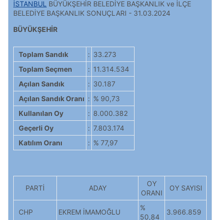
İSTANBUL
BÜYÜKŞEHİR BELEDİYE BAŞKANLIK ve İLÇE
BELEDİYE BAŞKANLIK SONUÇLARI - 31.03.2024
BÜYÜKŞEHİR
Toplam Sandık
:
33.273
Toplam Seçmen
:
11.314.534
Açılan Sandık
:
30.187
Açılan Sandık Oranı
:
% 90,73
Kullanılan Oy
:
8.000.382
Geçerli Oy
:
7.803.174
Katılım Oranı
:
% 77,97
OY
PARTİ
ADAY
OY SAYISI
ORANI
%
CHP
EKREM İMAMOĞLU
3.966.859
50,84