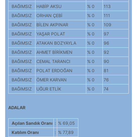
BAĞIMSIZ
HABİP AKSU
% 0
113
BAĞIMSIZ
ORHAN ÇEBİ
% 0
111
BAĞIMSIZ
BİLEN AKPINAR
% 0
109
BAĞIMSIZ
YAŞAR POLAT
% 0
97
BAĞIMSIZ
ATAKAN BOZYAYLA
% 0
96
BAĞIMSIZ
AHMET BİRİKMEN
% 0
92
BAĞIMSIZ
CEMAL TARANCI
% 0
90
BAĞIMSIZ
POLAT ERDOĞAN
% 0
81
BAĞIMSIZ
ÖMER KARVAN
% 0
76
BAĞIMSIZ
UĞUR ETLİK
% 0
74
ADALAR
Açılan Sandık Oranı
:
% 69,05
Katılım Oranı
:
% 77,89