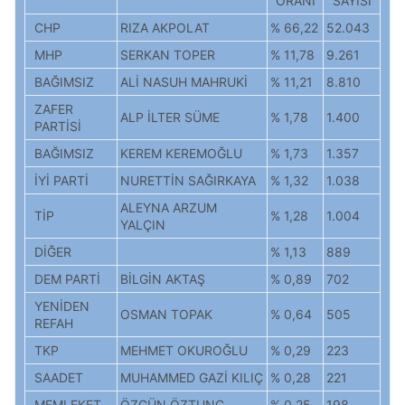
ORANI
SAYISI
CHP
RIZA AKPOLAT
% 66,22
52.043
MHP
SERKAN TOPER
% 11,78
9.261
BAĞIMSIZ
ALİ NASUH MAHRUKİ
% 11,21
8.810
ZAFER
ALP İLTER SÜME
% 1,78
1.400
PARTİSİ
BAĞIMSIZ
KEREM KEREMOĞLU
% 1,73
1.357
İYİ PARTİ
NURETTİN SAĞIRKAYA
% 1,32
1.038
ALEYNA ARZUM
TİP
% 1,28
1.004
YALÇIN
DİĞER
% 1,13
889
DEM PARTİ
BİLGİN AKTAŞ
% 0,89
702
YENİDEN
OSMAN TOPAK
% 0,64
505
REFAH
TKP
MEHMET OKUROĞLU
% 0,29
223
SAADET
MUHAMMED GAZİ KILIÇ
% 0,28
221
MEMLEKET
ÖZGÜN ÖZTUNÇ
% 0,25
198