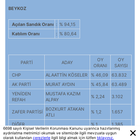
BEYKOZ
Açılan Sandık Oranı
:
% 94,15
Katılım Oranı
:
% 80,64
OY
OY
PARTİ
ADAY
ORANI
SAYISI
CHP
ALAATTİN KÖSELER
% 46,09
63.832
AK PARTİ
MURAT AYDIN
% 45,84
63.489
YENİDEN
MUSTAFA KAZIM
% 2,24
3.102
REFAH
ALPAY
BOZKURT ATAKAN
ZAFER PARTİSİ
% 1,2
1.657
ATLI
DİĞER
% 1
1.385
6698 sayılı Kişisel Verilerin Korunması Kanunu uyarınca hazırlanmış
aydınlatma metnimizi okumak ve sitemizde ilgili mevzuata uygun
TUBA ALAYLI
İYİ PARTİ
% 1
1.384
olarak kullanılan
çerezlerle
ilgili bilgi almak için lütfen
tıklayınız.
ÖZGÜÇ