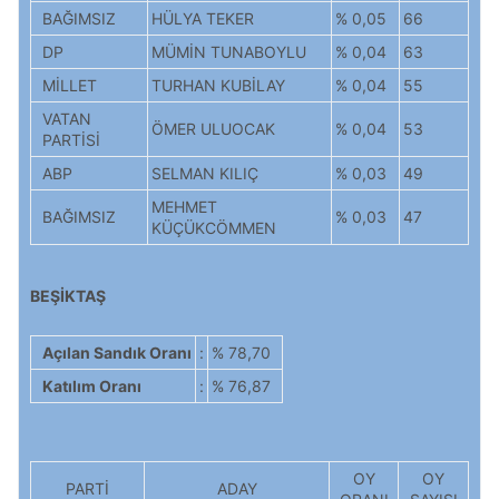
BAĞIMSIZ
HÜLYA TEKER
% 0,05
66
DP
MÜMİN TUNABOYLU
% 0,04
63
MİLLET
TURHAN KUBİLAY
% 0,04
55
VATAN
ÖMER ULUOCAK
% 0,04
53
PARTİSİ
ABP
SELMAN KILIÇ
% 0,03
49
MEHMET
BAĞIMSIZ
% 0,03
47
KÜÇÜKCÖMMEN
BEŞİKTAŞ
Açılan Sandık Oranı
:
% 78,70
Katılım Oranı
:
% 76,87
OY
OY
PARTİ
ADAY