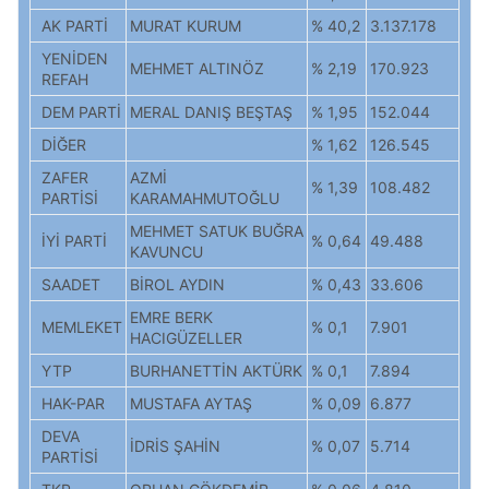
AK PARTİ
MURAT KURUM
% 40,2
3.137.178
YENİDEN
MEHMET ALTINÖZ
% 2,19
170.923
REFAH
DEM PARTİ
MERAL DANIŞ BEŞTAŞ
% 1,95
152.044
DİĞER
% 1,62
126.545
ZAFER
AZMİ
% 1,39
108.482
PARTİSİ
KARAMAHMUTOĞLU
MEHMET SATUK BUĞRA
İYİ PARTİ
% 0,64
49.488
KAVUNCU
SAADET
BİROL AYDIN
% 0,43
33.606
EMRE BERK
MEMLEKET
% 0,1
7.901
HACIGÜZELLER
YTP
BURHANETTİN AKTÜRK
% 0,1
7.894
HAK-PAR
MUSTAFA AYTAŞ
% 0,09
6.877
DEVA
İDRİS ŞAHİN
% 0,07
5.714
PARTİSİ