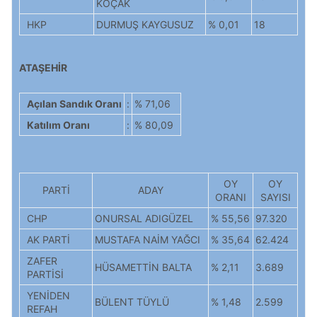
KOÇAK
HKP
DURMUŞ KAYGUSUZ
% 0,01
18
ATAŞEHİR
Açılan Sandık Oranı
:
% 71,06
Katılım Oranı
:
% 80,09
OY
OY
PARTİ
ADAY
ORANI
SAYISI
CHP
ONURSAL ADIGÜZEL
% 55,56
97.320
AK PARTİ
MUSTAFA NAİM YAĞCI
% 35,64
62.424
ZAFER
HÜSAMETTİN BALTA
% 2,11
3.689
PARTİSİ
YENİDEN
BÜLENT TÜYLÜ
% 1,48
2.599
REFAH