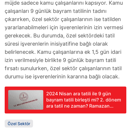
müjde sadece kamu çalışanlarını kapsıyor. Kamu
kullanılmaktadır. Diğer çerezler, sitemizin daha işlevsel
çalışanları 9 günlük bayram tatilinin tadını
kılınması ve kişiselleştirilmesi ve sizlere yönelik
çıkarırken, özel sektör çalışanlarının ise tatilden
reklam/pazarlama faaliyetlerinin yapılması, amaçlarıyla
yararlanabilmeleri için işverenlerinin izin vermesi
sınırlı olarak açık rızanız dahilinde kullanılacaktır.
gerekecek. Bu durumda, özel sektördeki tatil
Çerezlere ilişkin tercihlerinizi aşağıda yer alan panel
süresi işverenlerin inisiyatifine bağlı olarak
vasıtasıyla belirleyebilirsiniz. Çerezlere ilişkin detaylı bilgi
belirlenecek. Kamu çalışanlarına ek 1,5 gün idari
için Ayarlar butonuna tıklayabilir,
Çerez Bilgilendirme
izin verilmesiyle birlikte 9 günlük bayram tatili
Metnimizi
ziyaret edebilirsiniz.
fırsatı sunulurken, özel sektör çalışanlarının tatil
durumu ise işverenlerinin kararına bağlı olacak.
6698 sayılı Kişisel Verilerin Korunması Kanunu uyarınca
hazırlanmış Aydınlatma Metnimizi okumak ve sitemizde
ilgili mevzuata uygun olarak kullanılan çerezlerle ilgili bilgi
2024 Nisan ara tatili ile 9 gün
almak için lütfen
tıklayınız
.
bayram tatili birleşti mi? 2. dönem
ara tatil ne zaman? Ramazan
bayramı 9 günlük tatil ne zaman
başlıyor?
Özel Sektör