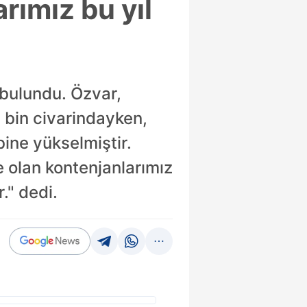
rımız bu yıl
 bulundu. Özvar,
 bin civarindayken,
bine yükselmiştir.
e olan kontenjanlarımız
." dedi.