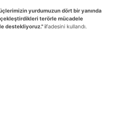
çlerimizin yurdumuzun dört bir yanında
rçekleştirdikleri terörle mücadele
e destekliyoruz." i
fadesini kullandı.