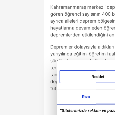
Kahramanmaraş merkezli depr
gören öğrenci sayısının 400 b
ayrıca aileleri deprem bölgesin
hayatlarına devam eden öğrenci
depremlerden etkilendiğini anl
Depremler dolayısıyla aldıklar
yarıyılında eğitim-öğretim fa
sürdürebilme esnekliğine kavu
tercihe bağlı olarak kayıt don
tanıdıklarını hatırlatan Özva
Reddet
depremden etkilenen öğrencil
tutulduğunu aktardı.
Rıza
"Sitelerimizde reklam ve paza