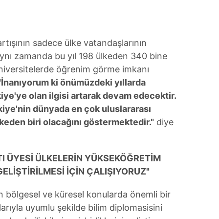
rtışının sadece ülke vatandaşlarının
 aynı zamanda bu yıl 198 ülkeden 340 bine
üniversitelerde öğrenim görme imkanı
"İnanıyorum ki önümüzdeki yıllarda
iye'ye olan ilgisi artarak devam edecektir.
kiye'nin dünyada en çok uluslararası
lkeden biri olacağını göstermektedir."
diye
TI ÜYESİ ÜLKELERİN YÜKSEKÖĞRETİM
GELİŞTİRİLMESİ İÇİN ÇALIŞIYORUZ"
n bölgesel ve küresel konularda önemli bir
arıyla uyumlu şekilde bilim diplomasisini