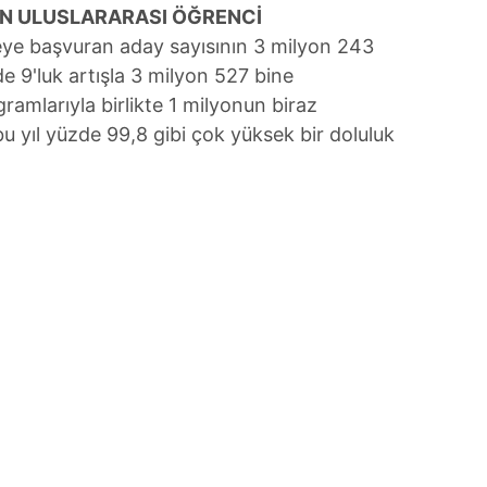
IN ULUSLARARASI ÖĞRENCİ
 çerezlerle ilgili bilgi almak için lütfen
tıklayınız
.
eye başvuran aday sayısının 3 milyon 243
de 9'luk artışla 3 milyon 527 bine
ramlarıyla birlikte 1 milyonun biraz
u yıl yüzde 99,8 gibi çok yüksek bir doluluk