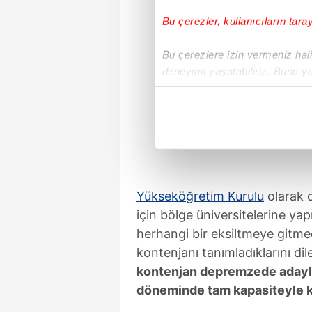
Bu çerezler, kullanıcıların tara
Bu çerezlere izin vermeniz halin
deneyimi yaşatabiliriz. Bunu y
içerikleri sunabilmek adına el
noktasında tek gelir kalemimiz 
Her halükârda, kullanıcılar, bu 
Sizlere daha iyi bir hizmet sun
çerezler vasıtasıyla çeşitli kiş
Yükseköğretim Kurulu
olarak 
amacıyla kullanılmaktadır. Diğer
için bölge üniversitelerine ya
reklam/pazarlama faaliyetlerinin
herhangi bir eksiltmeye gitm
kontenjanı tanımladıklarını di
Çerezlere ilişkin tercihlerinizi 
kontenjan depremzede adayla
butonuna tıklayabilir,
Çerez Bi
döneminde tam kapasiteyle ku
6698 sayılı Kişisel Verilerin 