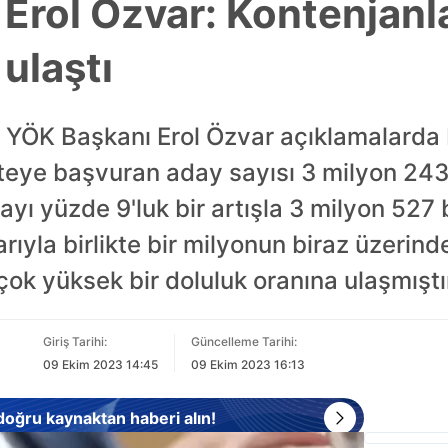
Erol Özvar: Kontenjanla
ulaştı
.. YÖK Başkanı Erol Özvar açıklamalarda
iteye başvuran aday sayısı 3 milyon 243
sayı yüzde 9'luk bir artışla 3 milyon 527 
ıyla birlikte bir milyonun biraz üzerind
çok yüksek bir doluluk oranına ulaşmıştır
Giriş Tarihi:
Güncelleme Tarihi:
09 Ekim 2023 14:45
09 Ekim 2023 16:13
 doğru kaynaktan haberi alın!