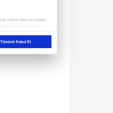
ızda sizlere daha iyi reklam
duğunu ve sizlere en iyi
liyetlerimizi karşılamak
Tümünü Kabul Et
ar gösterilmeyecektir."
çerezler kullanılmaktadır. Bu
u hizmetlerinin sunulması
i ve sizlere yönelik
nılacaktır.
kin detaylı bilgi için Ayarlar
ak ve sitemizde ilgili