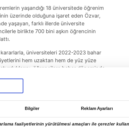
emlerin yaşandığı 18 üniversitede öğrenim
inin üzerinde olduğuna işaret eden Özvar,
de yaşayan, farklı illerde üniversite
lerle birlikte 700 bini aşkın öğrencinin
attı.
ı kararlarla, üniversiteleri 2022-2023 bahar
aliyetlerini hem uzaktan hem de yüz yüze
şturduklarını, öğrencilere bahar döneminde
durma ve özel öğrencilik gibi imkanlar
r, Cumhurbaşkanlığı Kararnamesi'yle
erin katkı payı ödemesinden muaf
Bilgiler
Reklam Ayarları
rlama faaliyetlerinin yürütülmesi amaçları ile çerezler kullan