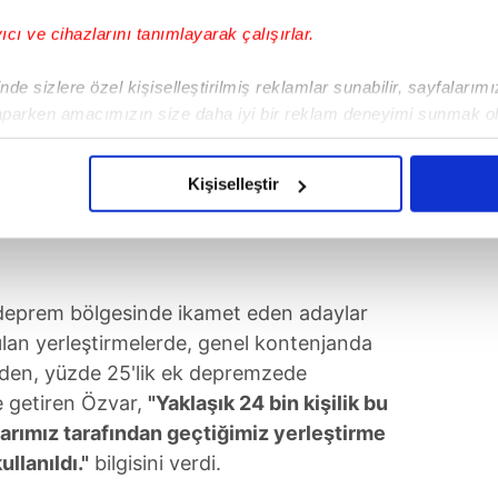
yıcı ve cihazlarını tanımlayarak çalışırlar.
de sizlere özel kişiselleştirilmiş reklamlar sunabilir, sayfalarım
aparken amacımızın size daha iyi bir reklam deneyimi sunmak ol
imizden gelen çabayı gösterdiğimizi ve bu noktada, reklamların ma
olduğunu sizlere hatırlatmak isteriz.
Kişiselleştir
çerezlere izin vermedikleri takdirde, kullanıcılara hedefli reklaml
abilmek için İnternet Sitemizde kendimize ve üçüncü kişilere ait 
isel verileriniz işlenmekte olup gerekli olan çerezler bilgi toplum
deprem bölgesinde ikamet eden adaylar
 çerezler, sitemizin daha işlevsel kılınması ve kişiselleştirilmes
pılan yerleştirmelerde, genel kontenjanda
 yapılması, amaçlarıyla sınırlı olarak açık rızanız dahilinde kulla
eden, yüzde 25'lik ek depremzede
le getiren Özvar,
"Yaklaşık 24 bin kişilik bu
aşağıda yer alan panel vasıtasıyla belirleyebilirsiniz. Çerezlere iliş
rımız tarafından geçtiğimiz yerleştirme
lgilendirme Metnimizi
ziyaret edebilirsiniz.
llanıldı."
bilgisini verdi.
Korunması Kanunu uyarınca hazırlanmış Aydınlatma Metnimizi okum