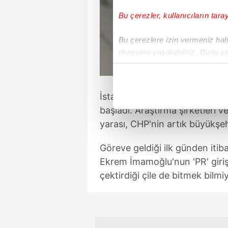
Bu çerezler, kullanıcıların tara
Bu çerezlere izin vermeniz halin
deneyimi yaşatabiliriz. Bunu y
içerikleri sunabilmek adına el
noktasında tek gelir kalemimiz 
İstanbullu artık 31 Mart 2024'
Her halükârda, kullanıcılar, bu 
başladı. Araştırma şirketleri 
yarası, CHP'nin artık büyükşeh
Sizlere daha iyi bir hizmet sun
çerezler vasıtasıyla çeşitli kiş
Göreve geldiği ilk günden itiba
amacıyla kullanılmaktadır. Diğer
Ekrem İmamoğlu'nun 'PR' girişi
reklam/pazarlama faaliyetlerinin
çektirdiği çile de bitmek bilmi
Çerezlere ilişkin tercihlerinizi 
butonuna tıklayabilir,
Çerez Bi
6698 sayılı Kişisel Verilerin 