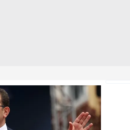
 çerezlerle ilgili bilgi almak için lütfen
tıklayınız
.