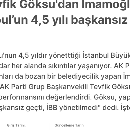
evfik Göksu'dan İmamoğl
bul’un 4,5 yılı başkansız
nun 4,5 yıldır yönetttiği İstanbul Büyü
ar her alanda sıkıntılar yaşanıyor. AK Pa
nları da bozan bir belediyecilik yapan 
. AK Parti Grup Başkanvekili Tevfik Gök
erformansını değerlendirdi. Göksu, yap
aşkansız geçti, İBB yönetilmedi" dedi. İşt
Giriş Tarihi:
Güncelleme Tarihi: