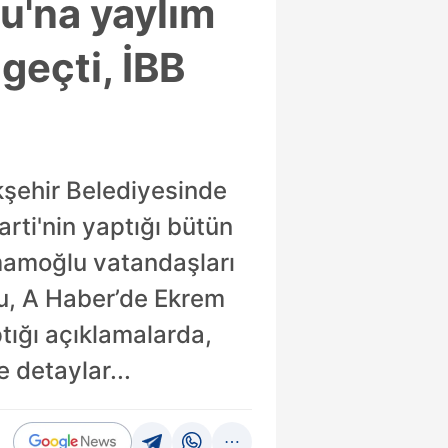
u'na yaylım
 geçti, İBB
kşehir Belediyesinde
rti'nin yaptığı bütün
İmamoğlu vatandaşları
su, A Haber’de Ekrem
tığı açıklamalarda,
e detaylar...