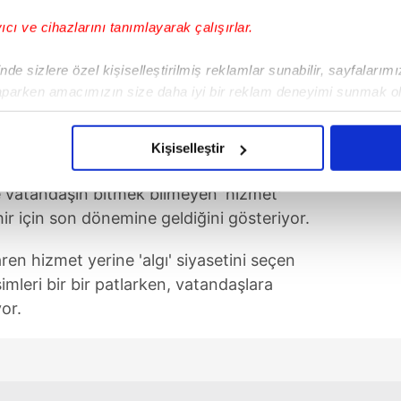
yıcı ve cihazlarını tanımlayarak çalışırlar.
de sizlere özel kişiselleştirilmiş reklamlar sunabilir, sayfalarım
aparken amacımızın size daha iyi bir reklam deneyimi sunmak ol
imizden gelen çabayı gösterdiğimizi ve bu noktada, reklamların ma
olduğunu sizlere hatırlatmak isteriz.
Kişiselleştir
te yapılacak 'yerel seçimler'i beklemeye
çerezlere izin vermedikleri takdirde, kullanıcılara hedefli reklaml
ve vatandaşın bitmek bilmeyen 'hizmet'
ir için son dönemine geldiğini gösteriyor.
abilmek için İnternet Sitemizde kendimize ve üçüncü kişilere ait 
isel verileriniz işlenmekte olup gerekli olan çerezler bilgi toplum
ren hizmet yerine 'algı' siyasetini seçen
 çerezler, sitemizin daha işlevsel kılınması ve kişiselleştirilmes
mleri bir bir patlarken, vatandaşlara
 yapılması, amaçlarıyla sınırlı olarak açık rızanız dahilinde kulla
yor.
aşağıda yer alan panel vasıtasıyla belirleyebilirsiniz. Çerezlere iliş
lgilendirme Metnimizi
ziyaret edebilirsiniz.
Korunması Kanunu uyarınca hazırlanmış Aydınlatma Metnimizi okum