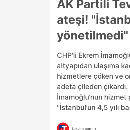
AK Partili T
ateşi! "İstan
yönetilmedi"
CHP'li Ekrem İmamoğlu'
altyapıdan ulaşıma kad
hizmetlere çöken ve o
adeta çileden çıkardı
İmamoğlu’nun hizmet p
"İstanbul’un 4,5 yılı b
takvim.com.tr