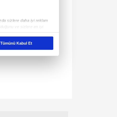
ızda sizlere daha iyi reklam
duğunu ve sizlere en iyi
liyetlerimizi karşılamak
Tümünü Kabul Et
ar gösterilmeyecektir."
çerezler kullanılmaktadır. Bu
u hizmetlerinin sunulması
i ve sizlere yönelik
nılacaktır.
kin detaylı bilgi için Ayarlar
ak ve sitemizde ilgili