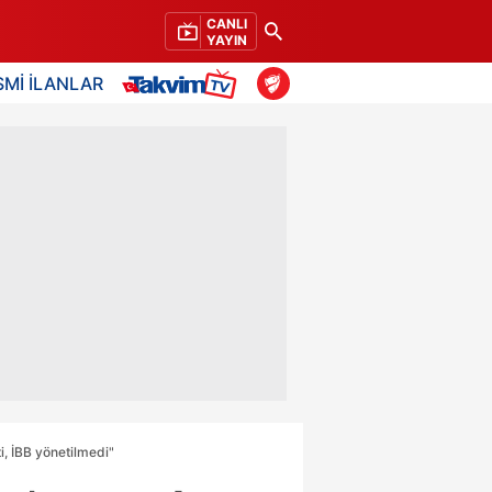
CANLI
YAYIN
SMİ İLANLAR
i, İBB yönetilmedi"