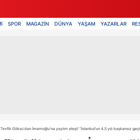
İ
SPOR
MAGAZİN
DÜNYA
YAŞAM
YAZARLAR
RE
i Tevfik Göksu'dan İmamoğlu'na yaylım ateşi! "İstanbul’un 4,5 yılı başkansız geçt