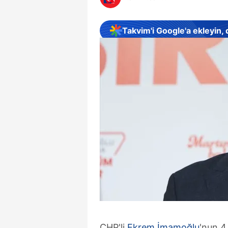
Takvim'i Google'a ekleyin,
CHP'li
Ekrem İmamoğlu
'nun 4,