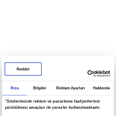
Reddet
Rıza
Bilgiler
Reklam Ayarları
Hakkında
TAKVİM UYGULAMASINI İNDİRMEK İÇİN
"Sitelerimizde reklam ve pazarlama faaliyetlerinin
TIKLAYIN
yürütülmesi amaçları ile çerezler kullanılmaktadır.