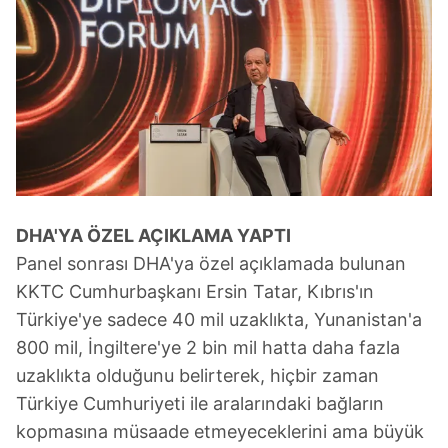
ilgili mevzuata uygun olarak kullanılan çerezlerle ilgili bilgi
almak için lütfen
tıklayınız
.
DHA'YA ÖZEL AÇIKLAMA YAPTI
Panel sonrası DHA'ya özel açıklamada bulunan
KKTC Cumhurbaşkanı Ersin Tatar, Kıbrıs'ın
Türkiye'ye sadece 40 mil uzaklıkta, Yunanistan'a
800 mil, İngiltere'ye 2 bin mil hatta daha fazla
uzaklıkta olduğunu belirterek, hiçbir zaman
Türkiye Cumhuriyeti ile aralarındaki bağların
kopmasına müsaade etmeyeceklerini ama büyük