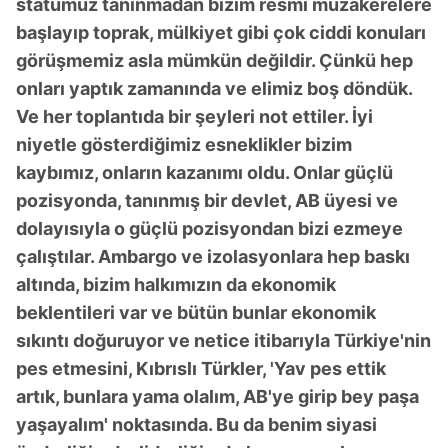
statümüz tanınmadan bizim resmi müzakerelere
başlayıp toprak, mülkiyet gibi çok ciddi konuları
görüşmemiz asla mümkün değildir. Çünkü hep
onları yaptık zamanında ve elimiz boş döndük.
Ve her toplantıda bir şeyleri not ettiler. İyi
niyetle gösterdiğimiz esneklikler bizim
kaybımız, onların kazanımı oldu. Onlar güçlü
pozisyonda, tanınmış bir devlet, AB üyesi ve
dolayısıyla o güçlü pozisyondan bizi ezmeye
çalıştılar. Ambargo ve izolasyonlara hep baskı
altında, bizim halkımızın da ekonomik
beklentileri var ve bütün bunlar ekonomik
sıkıntı doğuruyor ve netice itibarıyla Türkiye'nin
pes etmesini, Kıbrıslı Türkler, 'Yav pes ettik
artık, bunlara yama olalım, AB'ye girip bey paşa
yaşayalım' noktasında. Bu da benim siyasi