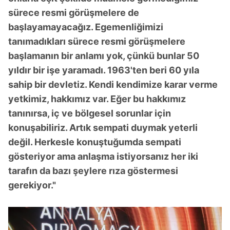
gösterilmeyecektir."
sürece resmi görüşmelere de
başlayamayacağız. Egemenliğimizi
Sizlere daha iyi bir hizmet sunabilmek için İnternet
tanımadıkları sürece resmi görüşmelere
Sitemizde kendimize ve üçüncü kişilere ait çerezler
kullanılmaktadır. Bu çerezler vasıtasıyla çeşitli kişisel
başlamanın bir anlamı yok, çünkü bunlar 50
verileriniz işlenmekte olup gerekli olan çerezler bilgi
yıldır bir işe yaramadı. 1963'ten beri 60 yıla
toplumu hizmetlerinin sunulması amacıyla
sahip bir devletiz. Kendi kendimize karar verme
kullanılmaktadır. Diğer çerezler, sitemizin daha işlevsel
yetkimiz, hakkımız var. Eğer bu hakkımız
kılınması ve kişiselleştirilmesi ve sizlere yönelik
tanınırsa, iç ve bölgesel sorunlar için
reklam/pazarlama faaliyetlerinin yapılması, amaçlarıyla
konuşabiliriz. Artık sempati duymak yeterli
sınırlı olarak açık rızanız dahilinde kullanılacaktır.
değil. Herkesle konuştuğumda sempati
Çerezlere ilişkin tercihlerinizi aşağıda yer alan panel
gösteriyor ama anlaşma istiyorsanız her iki
vasıtasıyla belirleyebilirsiniz. Çerezlere ilişkin detaylı bilgi
tarafın da bazı şeylere rıza göstermesi
için Ayarlar butonuna tıklayabilir,
Çerez Bilgilendirme
gerekiyor."
Metnimizi
ziyaret edebilirsiniz.
6698 sayılı Kişisel Verilerin Korunması Kanunu uyarınca
hazırlanmış Aydınlatma Metnimizi okumak ve sitemizde