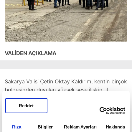
VALİDEN AÇIKLAMA
Sakarya Valisi Çetin Oktay Kaldırım, kentin birçok
bölgesinden duyulan yüksek sese ilişkin, il
genelinde yapılan taramada, herhangi bir
Reddet
patlama veya olumsuzluk olmadığının ilgili
birimlerce tespit edildiğini bildirdi.
Rıza
Bilgiler
Reklam Ayarları
Hakkında