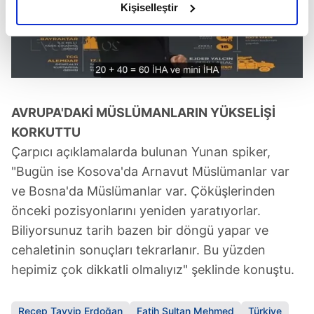
olduğunu ve sizlere en iyi içerikleri sunabilmek adına
Kişiselleştir
elimizden gelen çabayı gösterdiğimizi ve bu noktada,
reklamların maliyetlerimizi karşılamak noktasında tek gelir
kalemimiz olduğunu sizlere hatırlatmak isteriz.
Her halükârda, kullanıcılar, bu çerezlere izin vermedikleri
takdirde, kullanıcılara hedefli reklamlar
AVRUPA'DAKİ MÜSLÜMANLARIN YÜKSELİŞİ
gösterilmeyecektir."
KORKUTTU
Çarpıcı açıklamalarda bulunan Yunan spiker,
Sizlere daha iyi bir hizmet sunabilmek için İnternet
"Bugün ise Kosova'da Arnavut Müslümanlar var
Sitemizde kendimize ve üçüncü kişilere ait çerezler
ve Bosna'da Müslümanlar var. Çöküşlerinden
kullanılmaktadır. Bu çerezler vasıtasıyla çeşitli kişisel
verileriniz işlenmekte olup gerekli olan çerezler bilgi
önceki pozisyonlarını yeniden yaratıyorlar.
toplumu hizmetlerinin sunulması amacıyla
Biliyorsunuz tarih bazen bir döngü yapar ve
kullanılmaktadır. Diğer çerezler, sitemizin daha işlevsel
cehaletinin sonuçları tekrarlanır. Bu yüzden
kılınması ve kişiselleştirilmesi ve sizlere yönelik
hepimiz çok dikkatli olmalıyız" şeklinde konuştu.
reklam/pazarlama faaliyetlerinin yapılması, amaçlarıyla
sınırlı olarak açık rızanız dahilinde kullanılacaktır.
Recep Tayyip Erdoğan
Fatih Sultan Mehmed
Türkiye