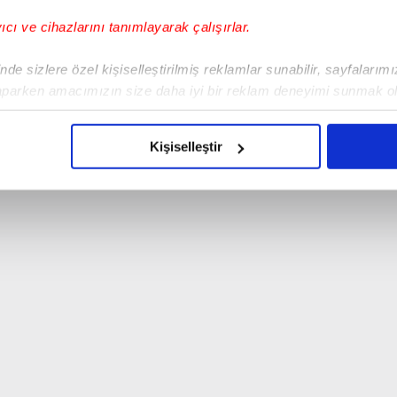
yıcı ve cihazlarını tanımlayarak çalışırlar.
de sizlere özel kişiselleştirilmiş reklamlar sunabilir, sayfalarım
aparken amacımızın size daha iyi bir reklam deneyimi sunmak ol
imizden gelen çabayı gösterdiğimizi ve bu noktada, reklamların ma
olduğunu sizlere hatırlatmak isteriz.
Kişiselleştir
çerezlere izin vermedikleri takdirde, kullanıcılara hedefli reklaml
abilmek için İnternet Sitemizde kendimize ve üçüncü kişilere ait 
isel verileriniz işlenmekte olup gerekli olan çerezler bilgi toplum
 çerezler, sitemizin daha işlevsel kılınması ve kişiselleştirilmes
 yapılması, amaçlarıyla sınırlı olarak açık rızanız dahilinde kulla
aşağıda yer alan panel vasıtasıyla belirleyebilirsiniz. Çerezlere iliş
lgilendirme Metnimizi
ziyaret edebilirsiniz.
Korunması Kanunu uyarınca hazırlanmış Aydınlatma Metnimizi okum