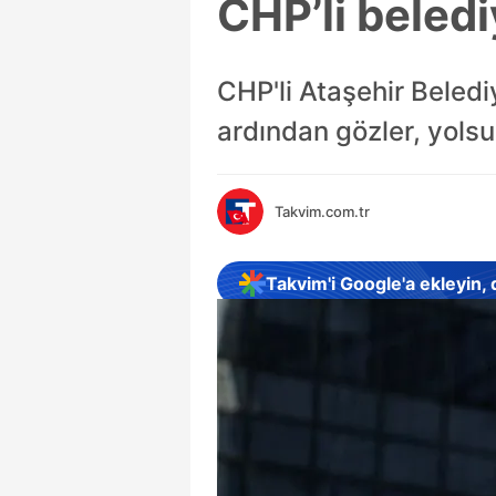
CHP’li beledi
CHP'li Ataşehir Beledi
ardından gözler, yolsu
Takvim.com.tr
Takvim'i Google'a ekleyin,