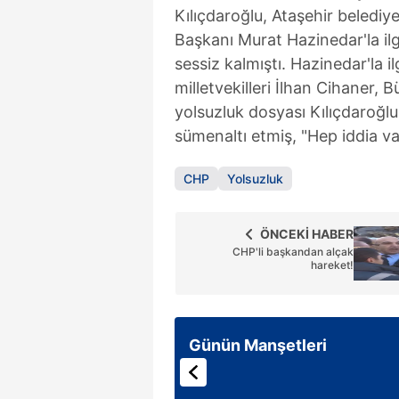
Kılıçdaroğlu, Ataşehir belediy
Başkanı Murat Hazinedar'la ilgi
sessiz kalmıştı. Hazinedar'la i
milletvekilleri İlhan Cihaner, 
yolsuzluk dosyası Kılıçdaroğl
sümenaltı etmiş, "Hep iddia va
CHP
Yolsuzluk
ÖNCEKİ HABER
CHP'li başkandan alçak
hareket!
Günün Manşetleri