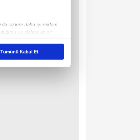
ızda sizlere daha iyi reklam
duğunu ve sizlere en iyi
liyetlerimizi karşılamak
Tümünü Kabul Et
ar gösterilmeyecektir."
çerezler kullanılmaktadır. Bu
u hizmetlerinin sunulması
i ve sizlere yönelik
nılacaktır.
kin detaylı bilgi için Ayarlar
ak ve sitemizde ilgili