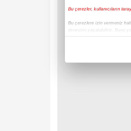
Bu çerezler, kullanıcıların tara
Bu çerezlere izin vermeniz halin
deneyimi yaşatabiliriz. Bunu y
içerikleri sunabilmek adına el
noktasında tek gelir kalemimiz 
Her halükârda, kullanıcılar, bu 
Sizlere daha iyi bir hizmet sun
çerezler vasıtasıyla çeşitli kiş
amacıyla kullanılmaktadır. Diğer
reklam/pazarlama faaliyetlerinin
Çerezlere ilişkin tercihlerinizi 
butonuna tıklayabilir,
Çerez Bi
6698 sayılı Kişisel Verilerin 