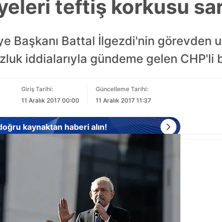
yeleri teftiş korkusu sa
ye Başkanı Battal İlgezdi'nin görevden u
zluk iddialarıyla gündeme gelen CHP'li b
Giriş Tarihi:
Güncelleme Tarihi:
11 Aralık 2017 00:00
11 Aralık 2017 11:37
 doğru kaynaktan haberi alın!