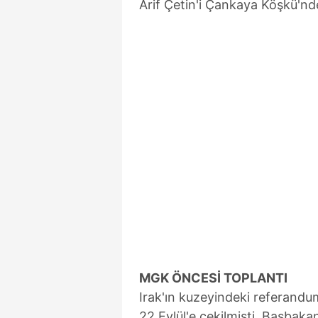
Arif Çetin'i Çankaya Köşkü'nde
MGK ÖNCESİ TOPLANTI
Irak'ın kuzeyindeki referandum
22 Eylül'e çekilmişti. Başbak