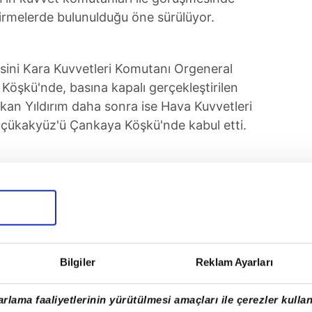
rmelerde bulunulduğu öne sürülüyor.
sini Kara Kuvvetleri Komutanı Orgeneral
 Köşkü'nde, basına kapalı gerçekleştirilen
kan Yıldırım daha sonra ise Hava Kuvvetleri
çükakyüz'ü Çankaya Köşkü'nde kabul etti.
SONRAKİ HABER
Skandal 1 Nisan şakası
reklamına ceza!
Bilgiler
Reklam Ayarları
Tüm Manşetler
rlama faaliyetlerinin yürütülmesi amaçları ile çerezler kullan