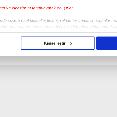
yıcı ve cihazlarını tanımlayarak çalışırlar.
de sizlere özel kişiselleştirilmiş reklamlar sunabilir, sayfalarım
aparken amacımızın size daha iyi bir reklam deneyimi sunmak ol
imizden gelen çabayı gösterdiğimizi ve bu noktada, reklamların ma
olduğunu sizlere hatırlatmak isteriz.
Kişiselleştir
çerezlere izin vermedikleri takdirde, kullanıcılara hedefli reklaml
abilmek için İnternet Sitemizde kendimize ve üçüncü kişilere ait 
isel verileriniz işlenmekte olup gerekli olan çerezler bilgi toplum
 çerezler, sitemizin daha işlevsel kılınması ve kişiselleştirilmes
 yapılması, amaçlarıyla sınırlı olarak açık rızanız dahilinde kulla
aşağıda yer alan panel vasıtasıyla belirleyebilirsiniz. Çerezlere iliş
lgilendirme Metnimizi
ziyaret edebilirsiniz.
Korunması Kanunu uyarınca hazırlanmış Aydınlatma Metnimizi okum