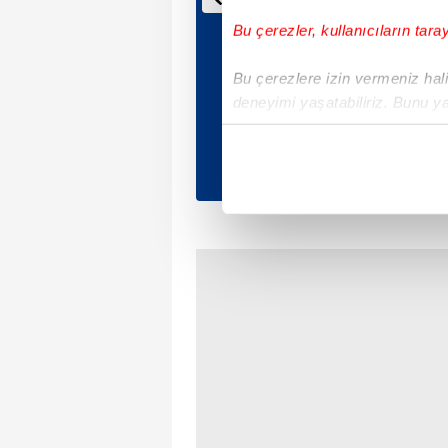
Bu çerezler, kullanıcıların tara
Bu çerezlere izin vermeniz halin
deneyimi yaşatabiliriz. Bunu y
içerikleri sunabilmek adına el
noktasında tek gelir kalemimiz 
Her halükârda, kullanıcılar, bu 
Sizlere daha iyi bir hizmet sun
çerezler vasıtasıyla çeşitli kiş
amacıyla kullanılmaktadır. Diğer
reklam/pazarlama faaliyetlerinin
Çerezlere ilişkin tercihlerinizi 
butonuna tıklayabilir,
Çerez Bi
6698 sayılı Kişisel Verilerin 