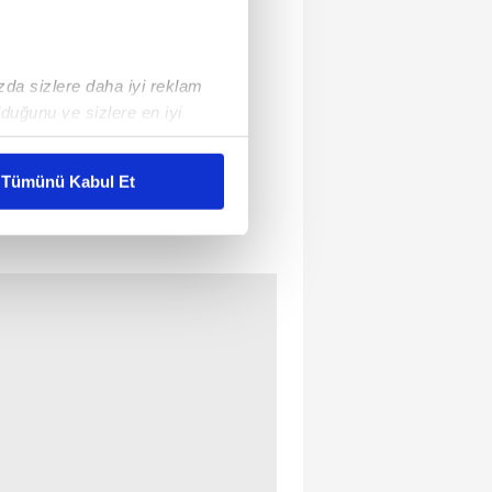
ızda sizlere daha iyi reklam
duğunu ve sizlere en iyi
liyetlerimizi karşılamak
Tümünü Kabul Et
ar gösterilmeyecektir."
çerezler kullanılmaktadır. Bu
u hizmetlerinin sunulması
i ve sizlere yönelik
nılacaktır.
kin detaylı bilgi için Ayarlar
ak ve sitemizde ilgili