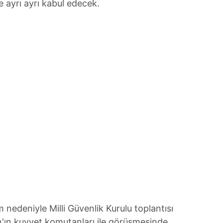
 ayrı ayrı kabul edecek.
 nedeniyle Milli Güvenlik Kurulu toplantısı
an'ın kuvvet komutanları ile görüşmesinde