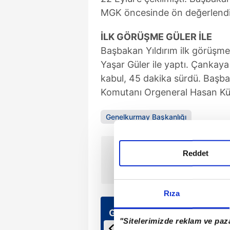
MGK öncesinde ön değerlendi
İLK GÖRÜŞME GÜLER İLE
Başbakan Yıldırım ilk görüşme
Yaşar Güler ile yaptı. Çankaya
kabul, 45 dakika sürdü. Başba
Komutanı Orgeneral Hasan Kü
Genelkurmay Başkanlığı
ÖNCEKİ HABER
Reddet
İrem Derici'nin son durumu
nasıl?
Rıza
Günün Manşetleri
"Sitelerimizde reklam ve paza