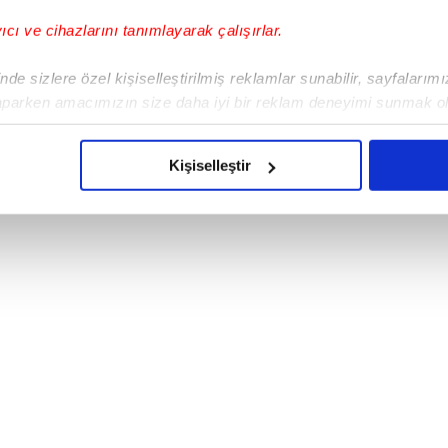
yıcı ve cihazlarını tanımlayarak çalışırlar.
li belediyede aşk vurgunu
de sizlere özel kişiselleştirilmiş reklamlar sunabilir, sayfalarım
aparken amacımızın size daha iyi bir reklam deneyimi sunmak ol
imizden gelen çabayı gösterdiğimizi ve bu noktada, reklamların ma
olduğunu sizlere hatırlatmak isteriz.
Kişiselleştir
çerezlere izin vermedikleri takdirde, kullanıcılara hedefli reklaml
abilmek için İnternet Sitemizde kendimize ve üçüncü kişilere ait 
isel verileriniz işlenmekte olup gerekli olan çerezler bilgi toplum
 çerezler, sitemizin daha işlevsel kılınması ve kişiselleştirilmes
 yapılması, amaçlarıyla sınırlı olarak açık rızanız dahilinde kulla
aşağıda yer alan panel vasıtasıyla belirleyebilirsiniz. Çerezlere iliş
lgilendirme Metnimizi
ziyaret edebilirsiniz.
Korunması Kanunu uyarınca hazırlanmış Aydınlatma Metnimizi okum