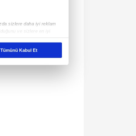
ızda sizlere daha iyi reklam
duğunu ve sizlere en iyi
liyetlerimizi karşılamak
Tümünü Kabul Et
ar gösterilmeyecektir."
çerezler kullanılmaktadır. Bu
u hizmetlerinin sunulması
i ve sizlere yönelik
nılacaktır.
kin detaylı bilgi için Ayarlar
ak ve sitemizde ilgili