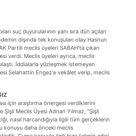
 çerezlerle ilgili bilgi almak için lütfen
tıklayınız
.
ılan suç duyurularının yanı sıra dün açılan
ündemin dışında tek konuşulan olay Hasnun
AK Partili meclis üyeleri SABAH'ta çıkan
gesi verdi. Meclis üyeleri ayrıca, meclis
şılaştı. İddialarla yüzleşmek istemeyen
si Selahattin Engez'e vekâlet verip, meclis
ĞIZ
sı için araştırma önergesi verdiklerini
e Şişli Meclis Üyesi Adnan Yılmaz, "Şişli
iği, nasıl harcandığıyla ilgili tüm gerçeklerin
 bu konuyu daha önceki meclis
irdik. Cuma konuyla ilgili bize tatmin edici