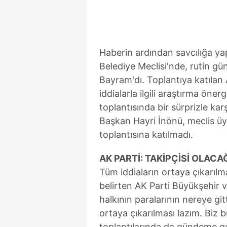
mevzuata uygun olarak kullanılan
Haberin ardından savcılığa yap
Belediye Meclisi'nde, rutin g
Bayram'dı. Toplantıya katılan 
iddialarla ilgili araştırma öner
toplantısında bir sürprizle kar
Başkan Hayri İnönü, meclis üye
toplantısına katılmadı.
AK PARTİ: TAKİPÇİSİ OLACA
Tüm iddiaların ortaya çıkarılma
belirten AK Parti Büyükşehir v
halkının paralarının nereye gitt
ortaya çıkarılması lazım. Biz
toplantılarında da gündeme get