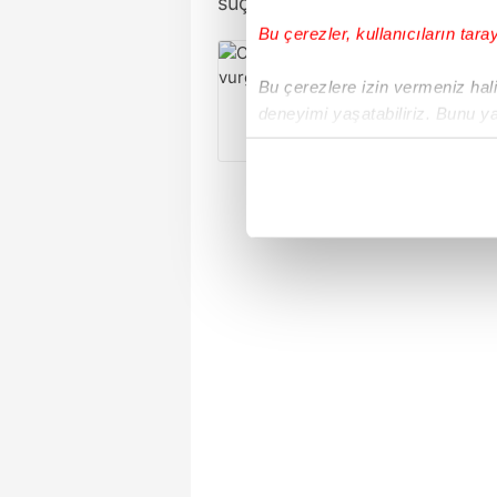
suçlanıyor.
Bu çerezler, kullanıcıların tara
CHP'
Bu çerezlere izin vermeniz halin
deneyimi yaşatabiliriz. Bunu y
içerikleri sunabilmek adına el
noktasında tek gelir kalemimiz 
Her halükârda, kullanıcılar, bu 
Sizlere daha iyi bir hizmet sun
çerezler vasıtasıyla çeşitli kiş
amacıyla kullanılmaktadır. Diğer
reklam/pazarlama faaliyetlerinin
Çerezlere ilişkin tercihlerinizi 
butonuna tıklayabilir,
Çerez Bi
6698 sayılı Kişisel Verilerin 