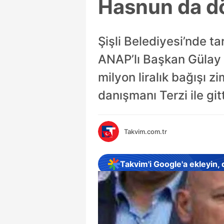
Hasnun da d
Şişli Belediyesi’nde tar
ANAP’lı Başkan Gülay 
milyon liralık bağışı
danışmanı Terzi ile gi
Takvim.com.tr
Takvim'i Google'a ekleyin,