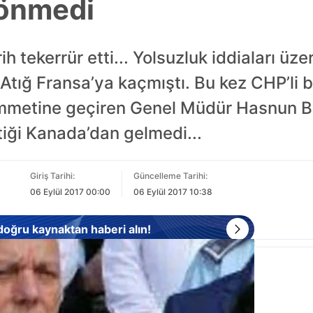
önmedi
ih tekerrür etti... Yolsuzluk iddiaları üze
Atığ Fransa’ya kaçmıştı. Bu kez CHP’li 
 zimmetine geçiren Genel Müdür Hasnun 
ttiği Kanada’dan gelmedi...
Giriş Tarihi:
Güncelleme Tarihi:
06 Eylül 2017 00:00
06 Eylül 2017 10:38
 doğru kaynaktan haberi alın!