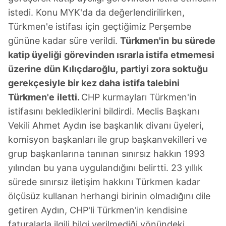
istedi. Konu MYK'da da değerlendirilirken,
Türkmen'e istifası için geçtiğimiz Perşembe
gününe kadar süre verildi.
Türkmen'in
bu sürede
katip üyeliği
görevinden ısrarla istifa
etmemesi
üzerine
dün Kılıçdaroğlu,
partiyi zora soktuğu
gerekçesiyle bir kez daha
istifa talebini
Türkmen'e
iletti.
CHP kurmayları Türkmen'in
istifasını beklediklerini bildirdi. Meclis Başkanı
Vekili Ahmet Aydın ise başkanlık divanı üyeleri,
komisyon başkanları ile grup başkanvekilleri ve
grup başkanlarına tanınan sınırsız hakkın 1993
yılından bu yana uygulandığını belirtti. 23 yıllık
sürede sınırsız iletişim hakkını Türkmen kadar
ölçüsüz kullanan herhangi birinin olmadığını dile
getiren Aydın, CHP'li Türkmen'in kendisine
faturalarla ilgili bilgi verilmediği yönündeki