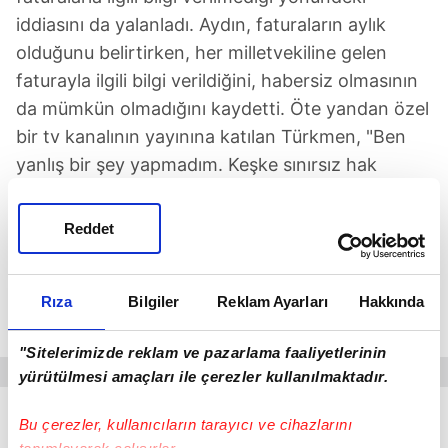
iddiasını da yalanladı. Aydın, faturaların aylık
olduğunu belirtirken, her milletvekiline gelen
faturayla ilgili bilgi verildiğini, habersiz olmasının
da mümkün olmadığını kaydetti. Öte yandan özel
bir tv kanalının yayınına katılan Türkmen, "Ben
yanlış bir şey yapmadım. Keşke sınırsız hak
vermeselerdi, bu yanlış. Bir cepten çıkıyor bir
cebe giriyor. Şahısa gitmiyor. Genel Başkanım
Reddet
Kılıçdaroğlu'yla görüştükten sonra gereği neyse
yaparım" dedi.
Rıza
Bilgiler
Reklam Ayarları
Hakkında
"Sitelerimizde reklam ve pazarlama faaliyetlerinin
yürütülmesi amaçları ile çerezler kullanılmaktadır.
Bu çerezler, kullanıcıların tarayıcı ve cihazlarını
TBMM
CHP
Yolsuzluk