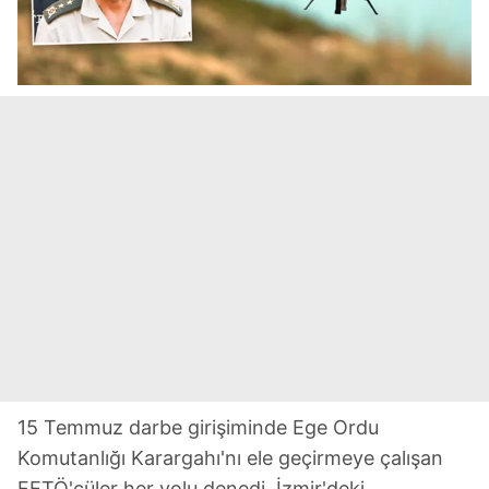
15 Temmuz darbe girişiminde Ege Ordu
Komutanlığı Karargahı'nı ele geçirmeye çalışan
FETÖ'cüler her yolu denedi. İzmir'deki