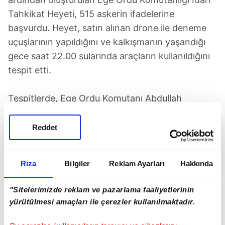
Tahkikat Heyeti, 515 askerin ifadelerine
başvurdu. Heyet, satın alınan drone ile deneme
uçuşlarının yapıldığını ve kalkışmanın yaşandığı
gece saat 22.00 sularında araçların kullanıldığını
tespit etti.
Tespitlerde, Ege Ordu Komutanı Abdullah
Recep'in darbe girişimi gecesi faaliyetleri ve
bulunduğu yerin öğrenilmesi için de Drone'un
Reddet
kullanıldığı belirlendi. Heyetin yaptığı tespit,
ifadeler ve konuyla ilgili belgeler İzmir
Rıza
Bilgiler
Reklam Ayarları
Hakkında
Cumhuriyet Başsavcılığı'nın hazırladığı FETÖ
iddianamesine de girdi. Darbe girişiminin
"Sitelerimizde reklam ve pazarlama faaliyetlerinin
yaşandığı gece Orgeneral Abdullah Recep'in
yürütülmesi amaçları ile çerezler kullanılmaktadır.
FETÖ'cü Hakbilen'i görevden aldığı da karargahta
görevli askerlerin ifadeleriyle ortaya çıkmıştı