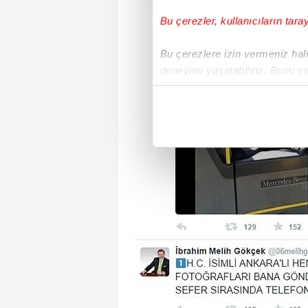
Bu çerezler, kullanıcıların tara
Bu çerezlere izin vermeniz halin
deneyimi yaşatabiliriz. Bunu y
içerikleri sunabilmek adına el
noktasında tek gelir kalemimiz 
Her halükârda, kullanıcılar, bu 
Sizlere daha iyi bir hizmet sun
çerezler vasıtasıyla çeşitli kiş
amacıyla kullanılmaktadır. Diğer
reklam/pazarlama faaliyetlerinin
Çerezlere ilişkin tercihlerinizi 
butonuna tıklayabilir,
Çerez Bi
6698 sayılı Kişisel Verilerin 