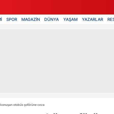
İ
SPOR
MAGAZİN
DÜNYA
YAŞAM
YAZARLAR
RE
a konuşan otobüs şoförüne ceza