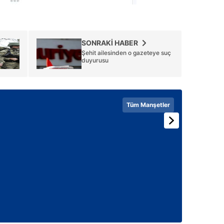
 çerezlerle ilgili bilgi almak için lütfen
tıklayınız
.
SONRAKİ HABER
Şehit ailesinden o gazeteye suç
duyurusu
Tüm Manşetler