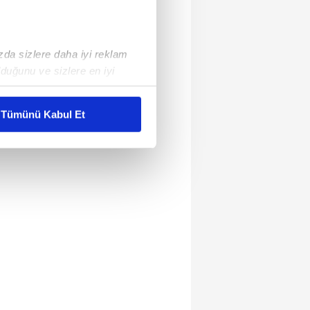
ızda sizlere daha iyi reklam
duğunu ve sizlere en iyi
liyetlerimizi karşılamak
Tümünü Kabul Et
ar gösterilmeyecektir."
çerezler kullanılmaktadır. Bu
u hizmetlerinin sunulması
i ve sizlere yönelik
nılacaktır.
kin detaylı bilgi için Ayarlar
ak ve sitemizde ilgili