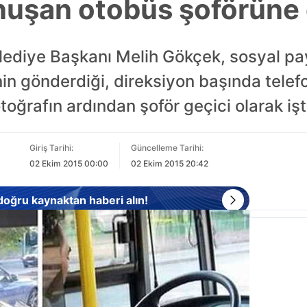
nuşan otobüs şoförüne
ediye Başkanı Melih Gökçek, sosyal pay
nin gönderdiği, direksiyon başında tele
toğrafın ardından şoför geçici olarak işte
Giriş Tarihi:
Güncelleme Tarihi:
02 Ekim 2015 00:00
02 Ekim 2015 20:42
 doğru kaynaktan haberi alın!