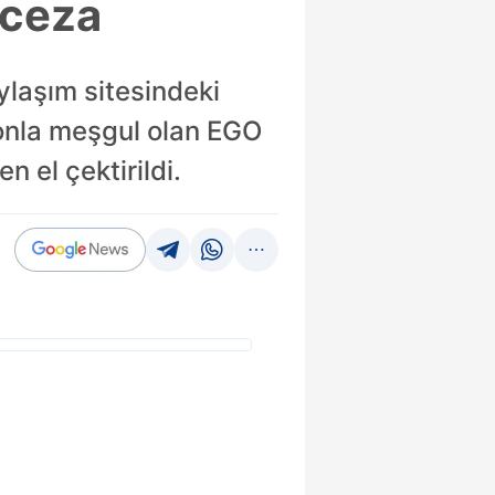
 ceza
laşım sitesindeki
fonla meşgul olan EGO
n el çektirildi.