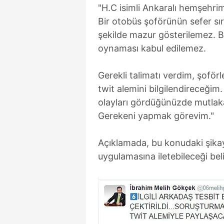
"H.C isimli Ankaralı hemşehri
Bir otobüs şoförünün sefer sır
şekilde mazur gösterilemez. B
oynaması kabul edilemez.
Gerekli talimatı verdim, şoförl
twit alemini bilgilendireceği
olayları gördüğünüzde mutlaka 
Gerekeni yapmak görevim."
Açıklamada, bu konudaki şikay
uygulamasına iletebileceği belir