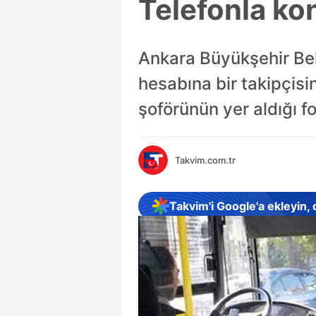
Telefonla ko
Ankara Büyükşehir Bel
hesabına bir takipçisi
şoförünün yer aldığı fo
Takvim.com.tr
Takvim'i Google'a ekleyin,