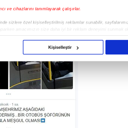
yıcı ve cihazlarını tanımlayarak çalışırlar.
de sizlere özel kişiselleştirilmiş reklamlar sunabilir, sayfalarım
aparken amacımızın size daha iyi bir reklam deneyimi sunmak ol
imizden gelen çabayı gösterdiğimizi ve bu noktada, reklamların ma
olduğunu sizlere hatırlatmak isteriz.
Kişiselleştir
çerezlere izin vermedikleri takdirde, kullanıcılara hedefli reklaml
abilmek için İnternet Sitemizde kendimize ve üçüncü kişilere ait 
isel verileriniz işlenmekte olup gerekli olan çerezler bilgi toplum
 çerezler, sitemizin daha işlevsel kılınması ve kişiselleştirilmes
 yapılması, amaçlarıyla sınırlı olarak açık rızanız dahilinde kulla
aşağıda yer alan panel vasıtasıyla belirleyebilirsiniz. Çerezlere iliş
lgilendirme Metnimizi
ziyaret edebilirsiniz.
Korunması Kanunu uyarınca hazırlanmış Aydınlatma Metnimizi okum