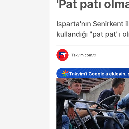
'Pat patı olm
Isparta'nın Senirkent 
kullandığı "pat pat"ı 
Takvim.com.tr
Takvim'i Google'a ekleyin,