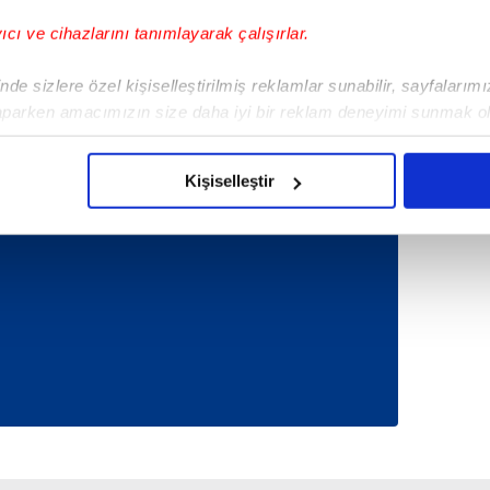
yıcı ve cihazlarını tanımlayarak çalışırlar.
SONRAKİ HABER
Partiler "yeşil enerji"de
birleşiyor
de sizlere özel kişiselleştirilmiş reklamlar sunabilir, sayfalarım
aparken amacımızın size daha iyi bir reklam deneyimi sunmak ol
imizden gelen çabayı gösterdiğimizi ve bu noktada, reklamların ma
olduğunu sizlere hatırlatmak isteriz.
Tüm Manşetler
Kişiselleştir
çerezlere izin vermedikleri takdirde, kullanıcılara hedefli reklaml
abilmek için İnternet Sitemizde kendimize ve üçüncü kişilere ait 
isel verileriniz işlenmekte olup gerekli olan çerezler bilgi toplum
 çerezler, sitemizin daha işlevsel kılınması ve kişiselleştirilmes
 yapılması, amaçlarıyla sınırlı olarak açık rızanız dahilinde kulla
aşağıda yer alan panel vasıtasıyla belirleyebilirsiniz. Çerezlere iliş
lgilendirme Metnimizi
ziyaret edebilirsiniz.
Korunması Kanunu uyarınca hazırlanmış Aydınlatma Metnimizi okum