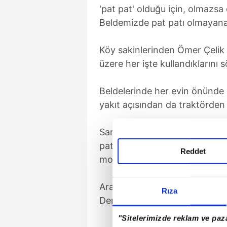
'pat pat' olduğu için, olmazsa
Beldemizde pat patı olmayana 
Köy sakinlerinden Ömer Çelik 
üzere her işte kullandıklarını s
Beldelerinde her evin önünde 
yakıt açısından da traktörden 
Sanayi sitesinde 19 yıldır "pa
pat"ta sulamada kullanılan ve
Reddet
motor kullandıklarını anlattı.
Aracın diğer bölümlerini hurd
Rıza
Demiralay, atölyesinde haftada
"Sitelerimizde reklam ve paza