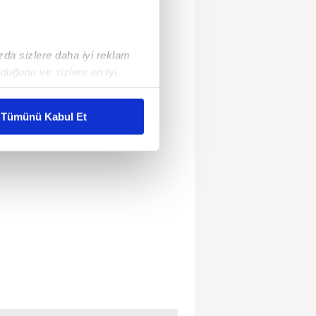
ızda sizlere daha iyi reklam
duğunu ve sizlere en iyi
liyetlerimizi karşılamak
Tümünü Kabul Et
ar gösterilmeyecektir."
çerezler kullanılmaktadır. Bu
u hizmetlerinin sunulması
i ve sizlere yönelik
nılacaktır.
kin detaylı bilgi için Ayarlar
ak ve sitemizde ilgili