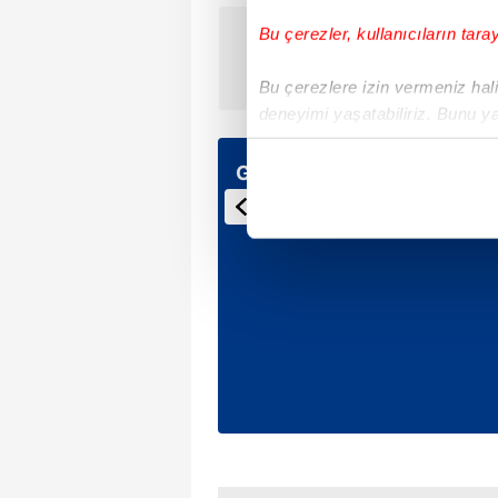
Bu çerezler, kullanıcıların tara
ÖNCEKİ HABER
PKK'dan 'HDP'ye oy verin'
baskısı
Bu çerezlere izin vermeniz halin
deneyimi yaşatabiliriz. Bunu y
içerikleri sunabilmek adına el
noktasında tek gelir kalemimiz 
Günün Manşetleri
Her halükârda, kullanıcılar, bu 
Sizlere daha iyi bir hizmet sun
çerezler vasıtasıyla çeşitli kiş
amacıyla kullanılmaktadır. Diğer
reklam/pazarlama faaliyetlerinin
Çerezlere ilişkin tercihlerinizi 
butonuna tıklayabilir,
Çerez Bi
6698 sayılı Kişisel Verilerin 