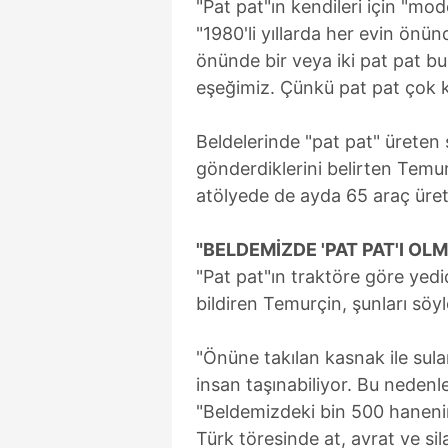
"Pat pat"ın kendileri için "m
"1980'li yıllarda her evin önün
önünde bir veya iki pat pat b
eşeğimiz. Çünkü pat pat çok k
Beldelerinde "pat pat" üreten 
gönderdiklerini belirten Temu
atölyede de ayda 65 araç üretil
"BELDEMİZDE 'PAT PAT'I OL
"Pat pat"ın traktöre göre yedi
bildiren Temurçin, şunları söyl
"Önüne takılan kasnak ile sula
insan taşınabiliyor. Bu nedenle
"Beldemizdeki bin 500 haneni
Türk töresinde at, avrat ve sil