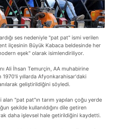
ardığı ses nedeniyle "pat pat" ismi verilen
kent ilçesinin Büyük Kabaca beldesinde her
odern eşek" olarak isimlendiriliyor.
ı Ali İhsan Temurçin, AA muhabirine
 1970'li yıllarda Afyonkarahisar'daki
ılarak geliştirildiğini söyledi.
i alan "pat pat"ın tarım yapılan çoğu yerde
un şekilde kullanıldığını dile getiren
k daha işlevsel hale getirildiğini kaydetti.