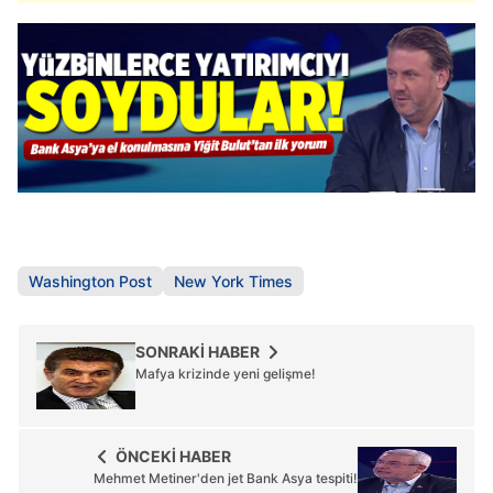
Sizlere daha iyi bir hizmet sunabilmek için İnternet
Sitemizde kendimize ve üçüncü kişilere ait çerezler
kullanılmaktadır. Bu çerezler vasıtasıyla çeşitli kişisel
verileriniz işlenmekte olup gerekli olan çerezler bilgi
toplumu hizmetlerinin sunulması amacıyla
kullanılmaktadır. Diğer çerezler, sitemizin daha işlevsel
kılınması ve kişiselleştirilmesi ve sizlere yönelik
reklam/pazarlama faaliyetlerinin yapılması, amaçlarıyla
sınırlı olarak açık rızanız dahilinde kullanılacaktır.
Washington Post
New York Times
Çerezlere ilişkin tercihlerinizi aşağıda yer alan panel
vasıtasıyla belirleyebilirsiniz. Çerezlere ilişkin detaylı bilgi
SONRAKİ HABER
için Ayarlar butonuna tıklayabilir,
Çerez Bilgilendirme
Mafya krizinde yeni gelişme!
Metnimizi
ziyaret edebilirsiniz.
6698 sayılı Kişisel Verilerin Korunması Kanunu uyarınca
ÖNCEKİ HABER
hazırlanmış Aydınlatma Metnimizi okumak ve sitemizde
Mehmet Metiner'den jet Bank Asya tespiti!