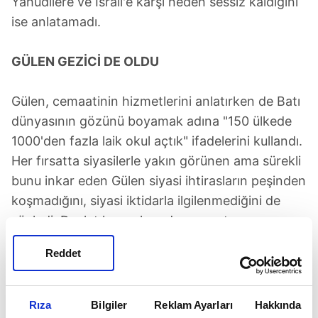
Yahudilere ve İsrail'e karşı neden sessiz kaldığını
ise anlatamadı.
GÜLEN GEZİCİ DE OLDU
Gülen, cemaatinin hizmetlerini anlatırken de Batı
dünyasının gözünü boyamak adına "150 ülkede
1000'den fazla laik okul açtık" ifadelerini kullandı.
Her fırsatta siyasilerle yakın görünen ama sürekli
bunu inkar eden Gülen siyasi ihtirasların peşinden
koşmadığını, siyasi iktidarla ilgilenmediğini de
söyledi. Devlet kurumlarında cemaat
mensuplarının bulunduğunu da itiraf eden Gülen,
Reddet
hükümetin sadece kendilerini hedef almadığını
anlatırken Gezi Parkı'na destek vererek "Barışçıl
göstericilere de karşı çıktılar" ifadesini kullandı.
Rıza
Bilgiler
Reklam Ayarları
Hakkında