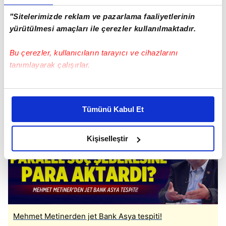
"Sitelerimizde reklam ve pazarlama faaliyetlerinin
yürütülmesi amaçları ile çerezler kullanılmaktadır.
Bu çerezler, kullanıcıların tarayıcı ve cihazlarını
tanımlayarak çalışırlar.
Bu çerezlere izin vermeniz halinde sizlere özel
kişiselleştirilmiş reklamlar sunabilir, sayfalarımızda sizlere
Gülen örgütünün inine girildi!
Tümünü Kabul Et
daha iyi reklam deneyimi yaşatabiliriz. Bunu yaparken
amacımızın size daha iyi bir reklam deneyimi sunmak
olduğunu ve sizlere en iyi içerikleri sunabilmek adına
Kişiselleştir
elimizden gelen çabayı gösterdiğimizi ve bu noktada,
reklamların maliyetlerimizi karşılamak noktasında tek gelir
kalemimiz olduğunu sizlere hatırlatmak isteriz.
Her halükârda, kullanıcılar, bu çerezlere izin vermedikleri
takdirde, kullanıcılara hedefli reklamlar
Mehmet Metinerden jet Bank Asya tespiti!
gösterilmeyecektir."