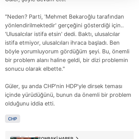
Her halükârda, kullanıcılar, bu çerezlere izin vermedikleri
takdirde, kullanıcılara hedefli reklamlar
"Neden? Parti, 'Mehmet Bekaroğlu tarafından
gösterilmeyecektir."
yönlendirilmektedir' gerçeğini gösterdiği için..
Sizlere daha iyi bir hizmet sunabilmek için İnternet
'Ulusalcılar istifa etsin' dedi. Baktı, ulusalcılar
Sitemizde kendimize ve üçüncü kişilere ait çerezler
istifa etmiyor, ulusalcıları ihraca başladı. Ben
kullanılmaktadır. Bu çerezler vasıtasıyla çeşitli kişisel
böyle yorumluyorum gördüğüm şeyi. Bu, önemli
verileriniz işlenmekte olup gerekli olan çerezler bilgi
bir problem alanı haline geldi, bir dizi problemin
toplumu hizmetlerinin sunulması amacıyla
sonucu olarak elbette."
kullanılmaktadır. Diğer çerezler, sitemizin daha işlevsel
kılınması ve kişiselleştirilmesi ve sizlere yönelik
reklam/pazarlama faaliyetlerinin yapılması, amaçlarıyla
Güler, şu anda CHP'nin HDP'yle dirsek teması
sınırlı olarak açık rızanız dahilinde kullanılacaktır.
içinde yürüdüğünü, bunun da önemli bir problem
olduğunu iddia etti.
Çerezlere ilişkin tercihlerinizi aşağıda yer alan panel
vasıtasıyla belirleyebilirsiniz. Çerezlere ilişkin detaylı bilgi
CHP
için Ayarlar butonuna tıklayabilir,
Çerez Bilgilendirme
Metnimizi
ziyaret edebilirsiniz.
SONRAKİ HABER