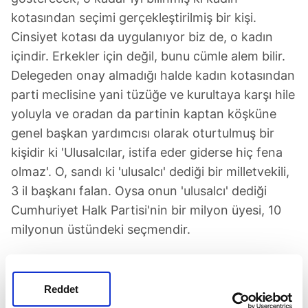
kotasından seçimi gerçekleştirilmiş bir kişi.
Cinsiyet kotası da uygulanıyor biz de, o kadın
içindir. Erkekler için değil, bunu cümle alem bilir.
Delegeden onay almadığı halde kadın kotasından
parti meclisine yani tüzüğe ve kurultaya karşı hile
yoluyla ve oradan da partinin kaptan köşküne
genel başkan yardımcısı olarak oturtulmuş bir
kişidir ki 'Ulusalcılar, istifa eder giderse hiç fena
olmaz'. O, sandı ki 'ulusalcı' dediği bir milletvekili,
3 il başkanı falan. Oysa onun 'ulusalcı' dediği
Cumhuriyet Halk Partisi'nin bir milyon üyesi, 10
milyonun üstündeki seçmendir.
Cumhuriyet Halk Partisi'nin bu üyeleriyle seçmeni
çekip giderse Sayın Bekaroğlu, Cumhuriyet Halk
Reddet
Partisi'nde ne edecektir kendi başına? Hiçbir