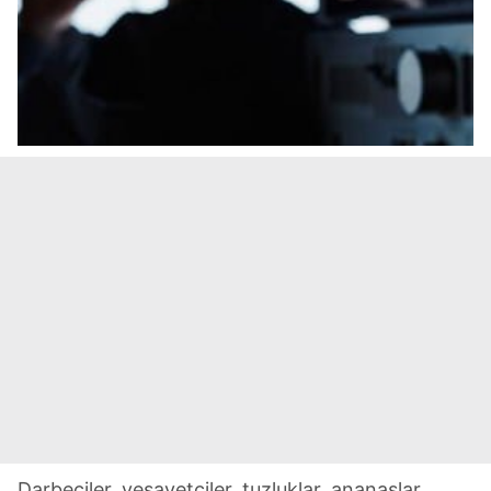
Darbeciler, vesayetçiler, tuzluklar, ananaslar,