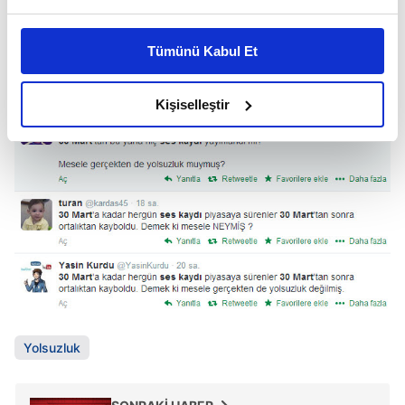
Bu çerezlere izin vermeniz halinde sizlere özel
kişiselleştirilmiş reklamlar sunabilir, sayfalarımızda sizlere
Tümünü Kabul Et
daha iyi reklam deneyimi yaşatabiliriz. Bunu yaparken
amacımızın size daha iyi bir reklam deneyimi sunmak
olduğunu ve sizlere en iyi içerikleri sunabilmek adına
Kişiselleştir
elimizden gelen çabayı gösterdiğimizi ve bu noktada,
reklamların maliyetlerimizi karşılamak noktasında tek gelir
kalemimiz olduğunu sizlere hatırlatmak isteriz.
Her halükârda, kullanıcılar, bu çerezlere izin vermedikleri
takdirde, kullanıcılara hedefli reklamlar
gösterilmeyecektir."
Sizlere daha iyi bir hizmet sunabilmek için İnternet
Sitemizde kendimize ve üçüncü kişilere ait çerezler
kullanılmaktadır. Bu çerezler vasıtasıyla çeşitli kişisel
Yolsuzluk
verileriniz işlenmekte olup gerekli olan çerezler bilgi
toplumu hizmetlerinin sunulması amacıyla