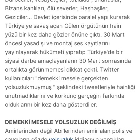
Bizans kanlıları, ölü severler, Haşhaşiler,
Geziciler... Devlet içerisinde paralel yapı kurarak
Türkiye'ye savaş açan Gülen örgütünün hain
yüzü bir kez daha gözler önüne çıktı. 30 Mart
öncesi yasadışı ve montaj ses kayıtlarını
yayınlayarak hükümeti yıpratıp Türkiye'de bir
siyasi darbe amaçlayanların 30 Mart sonrasında
ortalıkta görünmemesi dikkat çekti. Twitter
kullanıcıları "demekki mesele gerçekten
yolsuzlukmuymuş " şeklindeki tweetleriyle hainliği
unutmadıklarını ve korkunç gerçeğin farkında
olduklarını bir kez daha gösterdiler.
DEMEKKİ MESELE YOLSUZLUK DEĞİLMİŞ
Amirlerinden değil Abi'lerinden emir alan polis ve
savcıların sözde
yolsuzluk
iddiasıyla yaptıkları