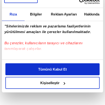
Rıza
Bilgiler
Reklam Ayarları
Hakkında
"Sitelerimizde reklam ve pazarlama faaliyetlerinin
yürütülmesi amaçları ile çerezler kullanılmaktadır.
Bu çerezler, kullanıcıların tarayıcı ve cihazlarını
tanımlayarak çalışırlar.
Bu çerezlere izin vermeniz halinde sizlere özel
kişiselleştirilmiş reklamlar sunabilir, sayfalarımızda sizlere
Tümünü Kabul Et
daha iyi reklam deneyimi yaşatabiliriz. Bunu yaparken
amacımızın size daha iyi bir reklam deneyimi sunmak
olduğunu ve sizlere en iyi içerikleri sunabilmek adına
Kişiselleştir
elimizden gelen çabayı gösterdiğimizi ve bu noktada,
reklamların maliyetlerimizi karşılamak noktasında tek gelir
kalemimiz olduğunu sizlere hatırlatmak isteriz.