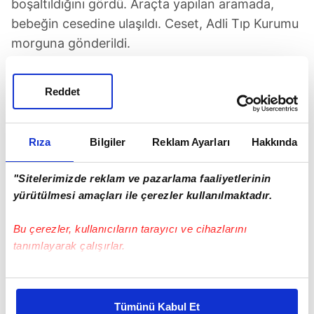
boşaltıldığını gördü. Araçta yapılan aramada,
bebeğin cesedine ulaşıldı. Ceset, Adli Tıp Kurumu
morguna gönderildi.
H.K. ile erkek arkadaşı C.Ş, gözaltına alınarak
Reddet
Beykoz İlçe Emniyet Müdürlüğü Çocuk Büro
Amirliğine götürüldü. H.K. ve C.Ş'nin polisteki
işlemleri sürüyor.
Rıza
Bilgiler
Reklam Ayarları
Hakkında
Beykoz Belediyesi
"Sitelerimizde reklam ve pazarlama faaliyetlerinin
yürütülmesi amaçları ile çerezler kullanılmaktadır.
SONRAKİ HABER
Bu çerezler, kullanıcıların tarayıcı ve cihazlarını
Başarır’ın konut çelişkisi sosyal medyada patladı
tanımlayarak çalışırlar.
Bu çerezlere izin vermeniz halinde sizlere özel
ÖNCEKİ HABER
kişiselleştirilmiş reklamlar sunabilir, sayfalarımızda sizlere
Mevlid Kandili'nde neler yapılır?
Tümünü Kabul Et
daha iyi reklam deneyimi yaşatabiliriz. Bunu yaparken