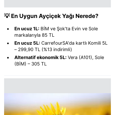
💡
En Uygun Ayçiçek Yağı Nerede?
En ucuz 1L:
BİM ve Şok'ta Evin ve Sole
markalarıyla 85 TL
En ucuz 5L:
CarrefourSA'da kartlı Komili 5L
– 299,90 TL (%13 indirimli)
Alternatif ekonomik 5L:
Vera (A101), Sole
(BİM) – 305 TL