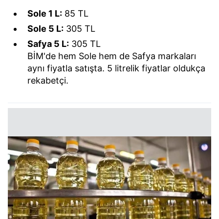
Sole 1 L:
85 TL
Sole 5 L:
305 TL
Safya 5 L:
305 TL
BİM'de hem Sole hem de Safya markaları
aynı fiyatla satışta. 5 litrelik fiyatlar oldukça
rekabetçi.