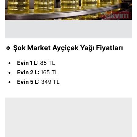
🔹
Şok Market Ayçiçek Yağı Fiyatları
Evin 1 L:
85 TL
Evin 2 L:
165 TL
Evin 5 L:
349 TL