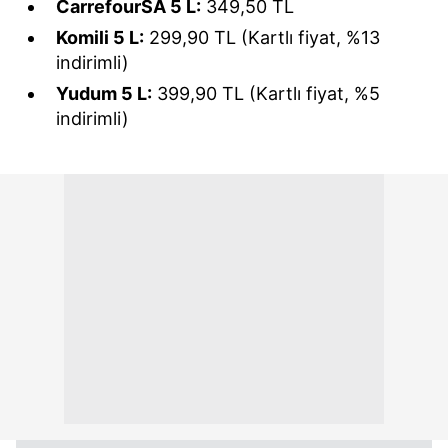
CarrefourSA 5 L:
349,50 TL
reklam/pazarlama faaliyetlerinin yapılması, amaçlarıyla
Komili 5 L:
299,90 TL (Kartlı fiyat, %13
sınırlı olarak açık rızanız dahilinde kullanılacaktır.
indirimli)
Yudum 5 L:
399,90 TL (Kartlı fiyat, %5
Çerezlere ilişkin tercihlerinizi aşağıda yer alan panel
vasıtasıyla belirleyebilirsiniz. Çerezlere ilişkin detaylı bilgi
indirimli)
için Ayarlar butonuna tıklayabilir,
Çerez Bilgilendirme
Metnimizi
ziyaret edebilirsiniz.
6698 sayılı Kişisel Verilerin Korunması Kanunu uyarınca
hazırlanmış Aydınlatma Metnimizi okumak ve sitemizde
ilgili mevzuata uygun olarak kullanılan çerezlerle ilgili bilgi
almak için lütfen
tıklayınız
.