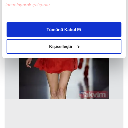
tanımlayarak çalışırlar.
Bu çerezlere izin vermeniz halinde sizlere özel
kişiselleştirilmiş reklamlar sunabilir, sayfalarımızda sizlere
Tümünü Kabul Et
daha iyi reklam deneyimi yaşatabiliriz. Bunu yaparken
amacımızın size daha iyi bir reklam deneyimi sunmak
olduğunu ve sizlere en iyi içerikleri sunabilmek adına
Kişiselleştir
elimizden gelen çabayı gösterdiğimizi ve bu noktada,
reklamların maliyetlerimizi karşılamak noktasında tek gelir
kalemimiz olduğunu sizlere hatırlatmak isteriz.
Her halükârda, kullanıcılar, bu çerezlere izin vermedikleri
takdirde, kullanıcılara hedefli reklamlar
gösterilmeyecektir."
Sizlere daha iyi bir hizmet sunabilmek için İnternet
Sitemizde kendimize ve üçüncü kişilere ait çerezler
kullanılmaktadır. Bu çerezler vasıtasıyla çeşitli kişisel