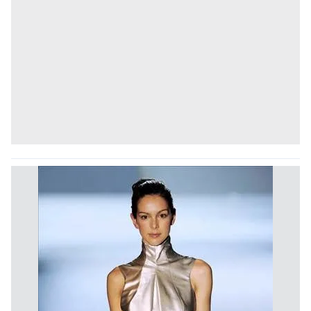
verileriniz işlenmekte olup gerekli olan çerezler bilgi
toplumu hizmetlerinin sunulması amacıyla
kullanılmaktadır. Diğer çerezler, sitemizin daha işlevsel
kılınması ve kişiselleştirilmesi ve sizlere yönelik
reklam/pazarlama faaliyetlerinin yapılması, amaçlarıyla
sınırlı olarak açık rızanız dahilinde kullanılacaktır.
Çerezlere ilişkin tercihlerinizi aşağıda yer alan panel
vasıtasıyla belirleyebilirsiniz. Çerezlere ilişkin detaylı bilgi
için Ayarlar butonuna tıklayabilir,
Çerez Bilgilendirme
Metnimizi
ziyaret edebilirsiniz.
6698 sayılı Kişisel Verilerin Korunması Kanunu uyarınca
hazırlanmış Aydınlatma Metnimizi okumak ve sitemizde
ilgili mevzuata uygun olarak kullanılan çerezlerle ilgili bilgi
almak için lütfen
tıklayınız
.