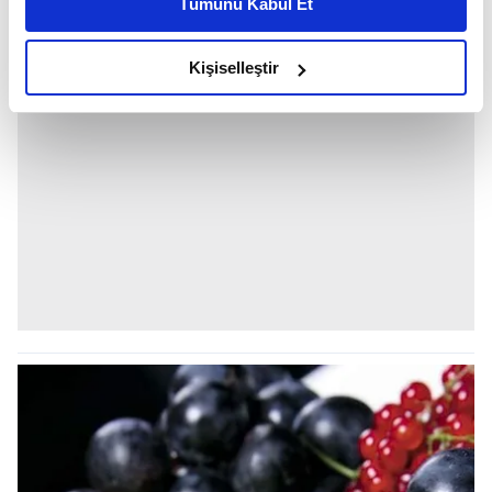
Tümünü Kabul Et
daha iyi reklam deneyimi yaşatabiliriz. Bunu yaparken
amacımızın size daha iyi bir reklam deneyimi sunmak
olduğunu ve sizlere en iyi içerikleri sunabilmek adına
Kişiselleştir
elimizden gelen çabayı gösterdiğimizi ve bu noktada,
reklamların maliyetlerimizi karşılamak noktasında tek gelir
kalemimiz olduğunu sizlere hatırlatmak isteriz.
Her halükârda, kullanıcılar, bu çerezlere izin vermedikleri
takdirde, kullanıcılara hedefli reklamlar
gösterilmeyecektir."
Sizlere daha iyi bir hizmet sunabilmek için İnternet
Sitemizde kendimize ve üçüncü kişilere ait çerezler
kullanılmaktadır. Bu çerezler vasıtasıyla çeşitli kişisel
verileriniz işlenmekte olup gerekli olan çerezler bilgi
toplumu hizmetlerinin sunulması amacıyla
kullanılmaktadır. Diğer çerezler, sitemizin daha işlevsel
kılınması ve kişiselleştirilmesi ve sizlere yönelik
reklam/pazarlama faaliyetlerinin yapılması, amaçlarıyla