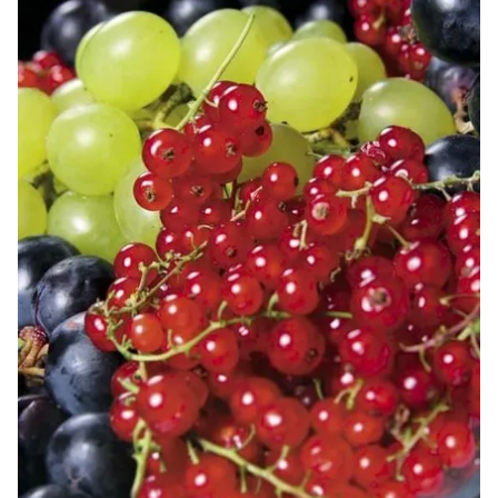
sınırlı olarak açık rızanız dahilinde kullanılacaktır.
Çerezlere ilişkin tercihlerinizi aşağıda yer alan panel
vasıtasıyla belirleyebilirsiniz. Çerezlere ilişkin detaylı bilgi
için Ayarlar butonuna tıklayabilir,
Çerez Bilgilendirme
Metnimizi
ziyaret edebilirsiniz.
6698 sayılı Kişisel Verilerin Korunması Kanunu uyarınca
hazırlanmış Aydınlatma Metnimizi okumak ve sitemizde
ilgili mevzuata uygun olarak kullanılan çerezlerle ilgili bilgi
almak için lütfen
tıklayınız
.