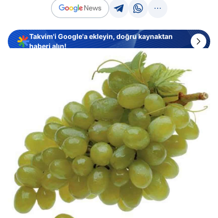
Takvim'i Google'a ekleyin, doğru kaynaktan
haberi alın!