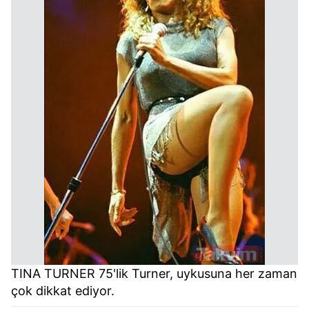
toplumu hizmetlerinin sunulması amacıyla
kullanılmaktadır. Diğer çerezler, sitemizin daha işlevsel
kılınması ve kişiselleştirilmesi ve sizlere yönelik
reklam/pazarlama faaliyetlerinin yapılması, amaçlarıyla
sınırlı olarak açık rızanız dahilinde kullanılacaktır.
Çerezlere ilişkin tercihlerinizi aşağıda yer alan panel
vasıtasıyla belirleyebilirsiniz. Çerezlere ilişkin detaylı bilgi
için Ayarlar butonuna tıklayabilir,
Çerez Bilgilendirme
Metnimizi
ziyaret edebilirsiniz.
6698 sayılı Kişisel Verilerin Korunması Kanunu uyarınca
hazırlanmış Aydınlatma Metnimizi okumak ve sitemizde
ilgili mevzuata uygun olarak kullanılan çerezlerle ilgili bilgi
almak için lütfen
tıklayınız
.
TINA TURNER 75'lik Turner, uykusuna her zaman
çok dikkat ediyor.