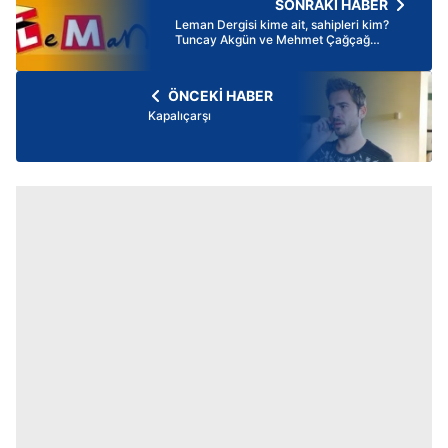
SONRAKİ HABER
Leman Dergisi kime ait, sahipleri kim?
Tuncay Akgün ve Mehmet Çağçağ
kimdir? Leman Dergisi karikatür olayı
nedir?
ÖNCEKİ HABER
Kapalıçarşı