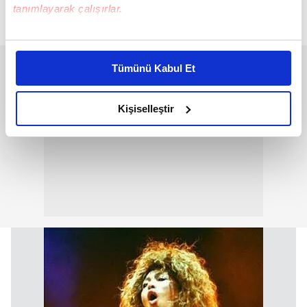
tanımlayarak çalışırlar.
Bu çerezlere izin vermeniz halinde sizlere özel
kişiselleştirilmiş reklamlar sunabilir, sayfalarımızda sizlere
Tümünü Kabul Et
daha iyi reklam deneyimi yaşatabiliriz. Bunu yaparken
amacımızın size daha iyi bir reklam deneyimi sunmak
olduğunu ve sizlere en iyi içerikleri sunabilmek adına
Kişiselleştir
elimizden gelen çabayı gösterdiğimizi ve bu noktada,
reklamların maliyetlerimizi karşılamak noktasında tek gelir
kalemimiz olduğunu sizlere hatırlatmak isteriz.
Her halükârda, kullanıcılar, bu çerezlere izin vermedikleri
takdirde, kullanıcılara hedefli reklamlar
gösterilmeyecektir."
Sizlere daha iyi bir hizmet sunabilmek için İnternet
Sitemizde kendimize ve üçüncü kişilere ait çerezler
kullanılmaktadır. Bu çerezler vasıtasıyla çeşitli kişisel
verileriniz işlenmekte olup gerekli olan çerezler bilgi