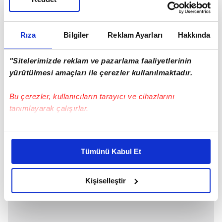
Rıza
Bilgiler
Reklam Ayarları
Hakkında
"Sitelerimizde reklam ve pazarlama faaliyetlerinin
yürütülmesi amaçları ile çerezler kullanılmaktadır.
Bu çerezler, kullanıcıların tarayıcı ve cihazlarını
tanımlayarak çalışırlar.
Bu çerezlere izin vermeniz halinde sizlere özel
kişiselleştirilmiş reklamlar sunabilir, sayfalarımızda sizlere
Tümünü Kabul Et
daha iyi reklam deneyimi yaşatabiliriz. Bunu yaparken
amacımızın size daha iyi bir reklam deneyimi sunmak
olduğunu ve sizlere en iyi içerikleri sunabilmek adına
Kişiselleştir
elimizden gelen çabayı gösterdiğimizi ve bu noktada,
reklamların maliyetlerimizi karşılamak noktasında tek gelir
kalemimiz olduğunu sizlere hatırlatmak isteriz.