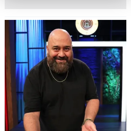
Her halükârda, kullanıcılar, bu çerezlere izin vermedikleri
takdirde, kullanıcılara hedefli reklamlar
gösterilmeyecektir."
Sizlere daha iyi bir hizmet sunabilmek için İnternet
Sitemizde kendimize ve üçüncü kişilere ait çerezler
kullanılmaktadır. Bu çerezler vasıtasıyla çeşitli kişisel
verileriniz işlenmekte olup gerekli olan çerezler bilgi
toplumu hizmetlerinin sunulması amacıyla
kullanılmaktadır. Diğer çerezler, sitemizin daha işlevsel
kılınması ve kişiselleştirilmesi ve sizlere yönelik
reklam/pazarlama faaliyetlerinin yapılması, amaçlarıyla
sınırlı olarak açık rızanız dahilinde kullanılacaktır.
Çerezlere ilişkin tercihlerinizi aşağıda yer alan panel
vasıtasıyla belirleyebilirsiniz. Çerezlere ilişkin detaylı bilgi
için Ayarlar butonuna tıklayabilir,
Çerez Bilgilendirme
Metnimizi
ziyaret edebilirsiniz.