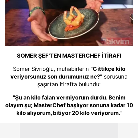
6698 sayılı Kişisel Verilerin Korunması Kanunu uyarınca
hazırlanmış Aydınlatma Metnimizi okumak ve sitemizde
ilgili mevzuata uygun olarak kullanılan çerezlerle ilgili bilgi
almak için lütfen
tıklayınız
.
SOMER ŞEF'TEN MASTERCHEF İTİRAFI
Somer Sivrioğlu, muhabirlerin
"Gittikçe kilo
veriyorsunuz son durumunuz ne?"
sorusuna
şaşırtan itirafta bulundu:
"Şu an kilo falan vermiyorum durdu. Benim
olayım şu; MasterChef başlıyor sonuna kadar 10
kilo alıyorum, bitiyor 20 kilo veriyorum."