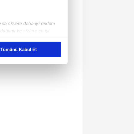
ızda sizlere daha iyi reklam
duğunu ve sizlere en iyi
liyetlerimizi karşılamak
Tümünü Kabul Et
ar gösterilmeyecektir."
çerezler kullanılmaktadır. Bu
u hizmetlerinin sunulması
i ve sizlere yönelik
nılacaktır.
kin detaylı bilgi için Ayarlar
ak ve sitemizde ilgili