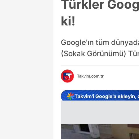
Türkler Goog
ki!
Google'ın tüm dünyad
(Sokak Görünümü) Türk
Takvim.com.tr
Takvim'i Google'a ekleyin,