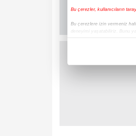
Bu çerezler, kullanıcıların tara
Bu çerezlere izin vermeniz halin
deneyimi yaşatabiliriz. Bunu y
içerikleri sunabilmek adına el
noktasında tek gelir kalemimiz 
Her halükârda, kullanıcılar, bu 
Sizlere daha iyi bir hizmet sun
çerezler vasıtasıyla çeşitli kiş
amacıyla kullanılmaktadır. Diğer
reklam/pazarlama faaliyetlerinin
Çerezlere ilişkin tercihlerinizi 
butonuna tıklayabilir,
Çerez Bi
6698 sayılı Kişisel Verilerin 