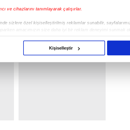
yıcı ve cihazlarını tanımlayarak çalışırlar.
de sizlere özel kişiselleştirilmiş reklamlar sunabilir, sayfalarım
aparken amacımızın size daha iyi bir reklam deneyimi sunmak ol
imizden gelen çabayı gösterdiğimizi ve bu noktada, reklamların ma
olduğunu sizlere hatırlatmak isteriz.
Kişiselleştir
çerezlere izin vermedikleri takdirde, kullanıcılara hedefli reklaml
abilmek için İnternet Sitemizde kendimize ve üçüncü kişilere ait 
isel verileriniz işlenmekte olup gerekli olan çerezler bilgi toplum
 çerezler, sitemizin daha işlevsel kılınması ve kişiselleştirilmes
 yapılması, amaçlarıyla sınırlı olarak açık rızanız dahilinde kulla
aşağıda yer alan panel vasıtasıyla belirleyebilirsiniz. Çerezlere iliş
lgilendirme Metnimizi
ziyaret edebilirsiniz.
Korunması Kanunu uyarınca hazırlanmış Aydınlatma Metnimizi okum