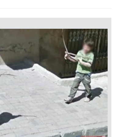
 çerezlerle ilgili bilgi almak için lütfen
tıklayınız
.