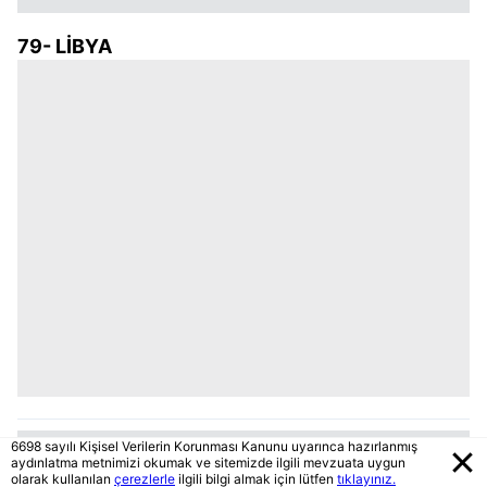
79- LİBYA
6698 sayılı Kişisel Verilerin Korunması Kanunu uyarınca hazırlanmış
aydınlatma metnimizi okumak ve sitemizde ilgili mevzuata uygun
olarak kullanılan
çerezlerle
ilgili bilgi almak için lütfen
tıklayınız.