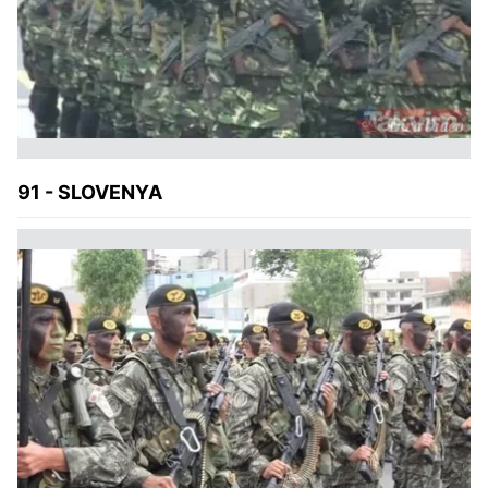
kullanılmaktadır. Bu çerezler vasıtasıyla çeşitli kişisel
verileriniz işlenmekte olup gerekli olan çerezler bilgi
toplumu hizmetlerinin sunulması amacıyla
kullanılmaktadır. Diğer çerezler, sitemizin daha işlevsel
kılınması ve kişiselleştirilmesi ve sizlere yönelik
reklam/pazarlama faaliyetlerinin yapılması, amaçlarıyla
sınırlı olarak açık rızanız dahilinde kullanılacaktır.
91 - SLOVENYA
Çerezlere ilişkin tercihlerinizi aşağıda yer alan panel
vasıtasıyla belirleyebilirsiniz. Çerezlere ilişkin detaylı bilgi
için Ayarlar butonuna tıklayabilir,
Çerez Bilgilendirme
Metnimizi
ziyaret edebilirsiniz.
6698 sayılı Kişisel Verilerin Korunması Kanunu uyarınca
hazırlanmış Aydınlatma Metnimizi okumak ve sitemizde
ilgili mevzuata uygun olarak kullanılan çerezlerle ilgili bilgi
almak için lütfen
tıklayınız
.