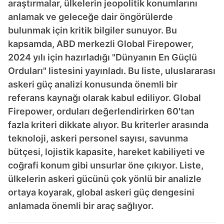
araştırmalar, ülkelerin jeopolitik konumlarını
anlamak ve geleceğe dair öngörülerde
bulunmak için kritik bilgiler sunuyor. Bu
kapsamda, ABD merkezli Global Firepower,
2024 yılı için hazırladığı "Dünyanın En Güçlü
Orduları" listesini yayınladı. Bu liste, uluslararası
askeri güç analizi konusunda önemli bir
referans kaynağı olarak kabul ediliyor. Global
Firepower, orduları değerlendirirken 60'tan
fazla kriteri dikkate alıyor. Bu kriterler arasında
teknoloji, askeri personel sayısı, savunma
bütçesi, lojistik kapasite, hareket kabiliyeti ve
coğrafi konum gibi unsurlar öne çıkıyor. Liste,
ülkelerin askeri gücünü çok yönlü bir analizle
ortaya koyarak, global askeri güç dengesini
anlamada önemli bir araç sağlıyor.