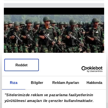
Reddet
Rıza
Bilgiler
Reklam Ayarları
Hakkında
92 - MOZAMBİK
"Sitelerimizde reklam ve pazarlama faaliyetlerinin
yürütülmesi amaçları ile çerezler kullanılmaktadır.