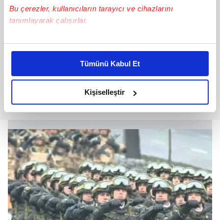
Bu çerezler, kullanıcıların tarayıcı ve cihazlarını
tanımlayarak çalışırlar.
Bu çerezlere izin vermeniz halinde sizlere özel
kişiselleştirilmiş reklamlar sunabilir, sayfalarımızda sizlere
Tümünü Kabul Et
daha iyi reklam deneyimi yaşatabiliriz. Bunu yaparken
amacımızın size daha iyi bir reklam deneyimi sunmak
olduğunu ve sizlere en iyi içerikleri sunabilmek adına
Kişiselleştir
elimizden gelen çabayı gösterdiğimizi ve bu noktada,
reklamların maliyetlerimizi karşılamak noktasında tek gelir
kalemimiz olduğunu sizlere hatırlatmak isteriz.
Her halükârda, kullanıcılar, bu çerezlere izin vermedikleri
takdirde, kullanıcılara hedefli reklamlar
gösterilmeyecektir."
Sizlere daha iyi bir hizmet sunabilmek için İnternet
Sitemizde kendimize ve üçüncü kişilere ait çerezler