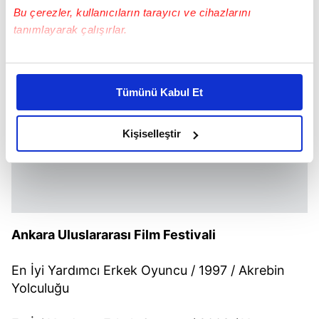
Bu çerezler, kullanıcıların tarayıcı ve cihazlarını
tanımlayarak çalışırlar.
Bu çerezlere izin vermeniz halinde sizlere özel
kişiselleştirilmiş reklamlar sunabilir, sayfalarımızda sizlere
Tümünü Kabul Et
daha iyi reklam deneyimi yaşatabiliriz. Bunu yaparken
amacımızın size daha iyi bir reklam deneyimi sunmak
olduğunu ve sizlere en iyi içerikleri sunabilmek adına
Kişiselleştir
elimizden gelen çabayı gösterdiğimizi ve bu noktada,
reklamların maliyetlerimizi karşılamak noktasında tek gelir
kalemimiz olduğunu sizlere hatırlatmak isteriz.
Her halükârda, kullanıcılar, bu çerezlere izin vermedikleri
Ankara Uluslararası Film Festivali
takdirde, kullanıcılara hedefli reklamlar
gösterilmeyecektir."
En İyi Yardımcı Erkek Oyuncu / 1997 / Akrebin
Sizlere daha iyi bir hizmet sunabilmek için İnternet
Yolculuğu
Sitemizde kendimize ve üçüncü kişilere ait çerezler