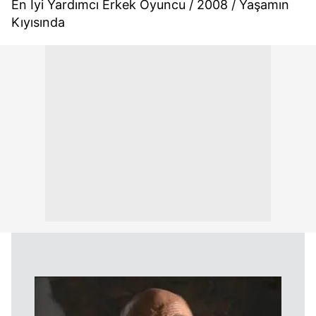
kullanılmaktadır. Bu çerezler vasıtasıyla çeşitli kişisel
En İyi Yardımcı Erkek Oyuncu / 2008 / Yaşamın
verileriniz işlenmekte olup gerekli olan çerezler bilgi
Kıyısında
toplumu hizmetlerinin sunulması amacıyla
kullanılmaktadır. Diğer çerezler, sitemizin daha işlevsel
kılınması ve kişiselleştirilmesi ve sizlere yönelik
reklam/pazarlama faaliyetlerinin yapılması, amaçlarıyla
sınırlı olarak açık rızanız dahilinde kullanılacaktır.
Çerezlere ilişkin tercihlerinizi aşağıda yer alan panel
vasıtasıyla belirleyebilirsiniz. Çerezlere ilişkin detaylı bilgi
için Ayarlar butonuna tıklayabilir,
Çerez Bilgilendirme
Metnimizi
ziyaret edebilirsiniz.
6698 sayılı Kişisel Verilerin Korunması Kanunu uyarınca
hazırlanmış Aydınlatma Metnimizi okumak ve sitemizde
ilgili mevzuata uygun olarak kullanılan çerezlerle ilgili bilgi
almak için lütfen
tıklayınız
.