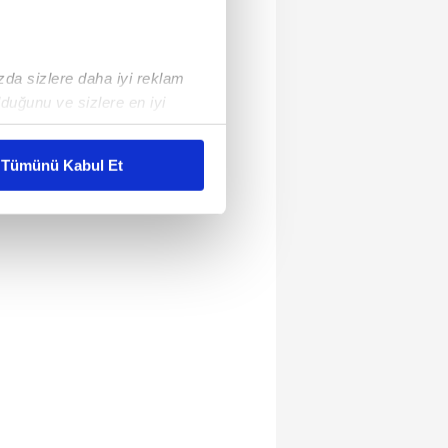
ızda sizlere daha iyi reklam
duğunu ve sizlere en iyi
liyetlerimizi karşılamak
Tümünü Kabul Et
ar gösterilmeyecektir."
çerezler kullanılmaktadır. Bu
u hizmetlerinin sunulması
i ve sizlere yönelik
nılacaktır.
kin detaylı bilgi için Ayarlar
ak ve sitemizde ilgili