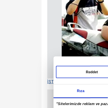
Reddet
İŞTE İBRAHİM TATLISES'İN M
Rıza
"Sitelerimizde reklam ve paza