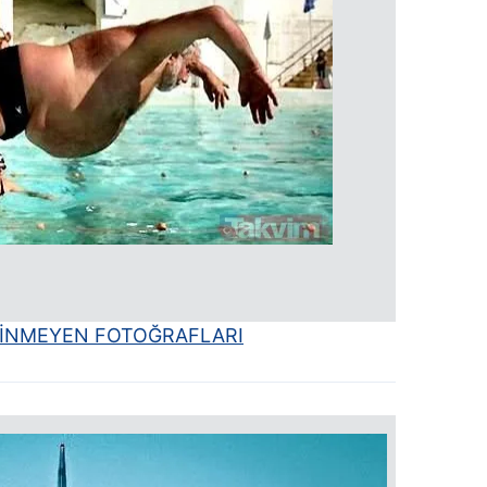
 çerezlerle ilgili bilgi almak için lütfen
tıklayınız
.
BİLİNMEYEN FOTOĞRAFLARI