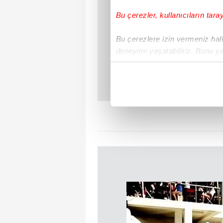
Bu çerezler, kullanıcıların tara
Bu çerezlere izin vermeniz halin
deneyimi yaşatabiliriz. Bunu y
içerikleri sunabilmek adına el
noktasında tek gelir kalemimiz 
Her halükârda, kullanıcılar, bu 
Sizlere daha iyi bir hizmet sun
çerezler vasıtasıyla çeşitli kiş
amacıyla kullanılmaktadır. Diğer
reklam/pazarlama faaliyetlerinin
Çerezlere ilişkin tercihlerinizi 
butonuna tıklayabilir,
Çerez Bi
6698 sayılı Kişisel Verilerin 