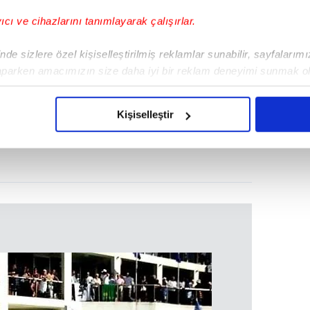
yıcı ve cihazlarını tanımlayarak çalışırlar.
de sizlere özel kişiselleştirilmiş reklamlar sunabilir, sayfalarım
aparken amacımızın size daha iyi bir reklam deneyimi sunmak ol
imizden gelen çabayı gösterdiğimizi ve bu noktada, reklamların ma
olduğunu sizlere hatırlatmak isteriz.
Kişiselleştir
çerezlere izin vermedikleri takdirde, kullanıcılara hedefli reklaml
abilmek için İnternet Sitemizde kendimize ve üçüncü kişilere ait 
isel verileriniz işlenmekte olup gerekli olan çerezler bilgi toplum
 çerezler, sitemizin daha işlevsel kılınması ve kişiselleştirilmes
 yapılması, amaçlarıyla sınırlı olarak açık rızanız dahilinde kulla
aşağıda yer alan panel vasıtasıyla belirleyebilirsiniz. Çerezlere iliş
lgilendirme Metnimizi
ziyaret edebilirsiniz.
Korunması Kanunu uyarınca hazırlanmış Aydınlatma Metnimizi okum