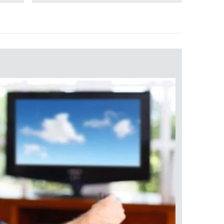
 çerezlerle ilgili bilgi almak için lütfen
tıklayınız
.