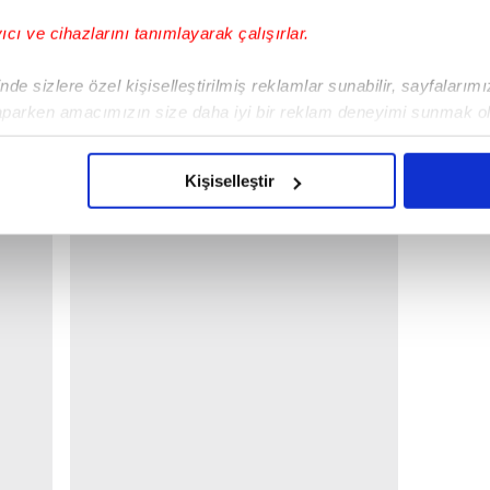
yıcı ve cihazlarını tanımlayarak çalışırlar.
de sizlere özel kişiselleştirilmiş reklamlar sunabilir, sayfalarım
aparken amacımızın size daha iyi bir reklam deneyimi sunmak ol
oloji dünyasında kesin çözümü bulunamamış
imizden gelen çabayı gösterdiğimizi ve bu noktada, reklamların ma
ir tehlike.
olduğunu sizlere hatırlatmak isteriz.
Kişiselleştir
çerezlere izin vermedikleri takdirde, kullanıcılara hedefli reklaml
abilmek için İnternet Sitemizde kendimize ve üçüncü kişilere ait 
isel verileriniz işlenmekte olup gerekli olan çerezler bilgi toplum
 çerezler, sitemizin daha işlevsel kılınması ve kişiselleştirilmes
 yapılması, amaçlarıyla sınırlı olarak açık rızanız dahilinde kulla
aşağıda yer alan panel vasıtasıyla belirleyebilirsiniz. Çerezlere iliş
lgilendirme Metnimizi
ziyaret edebilirsiniz.
Korunması Kanunu uyarınca hazırlanmış Aydınlatma Metnimizi okum