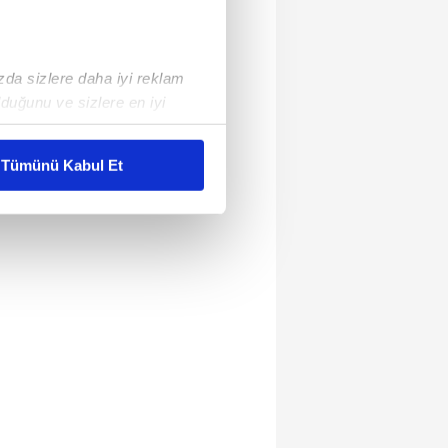
ızda sizlere daha iyi reklam
duğunu ve sizlere en iyi
liyetlerimizi karşılamak
Tümünü Kabul Et
ar gösterilmeyecektir."
çerezler kullanılmaktadır. Bu
u hizmetlerinin sunulması
i ve sizlere yönelik
nılacaktır.
kin detaylı bilgi için Ayarlar
ak ve sitemizde ilgili