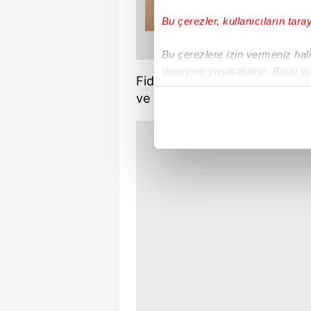
Bu çerezler, kullanıcıların tara
Bu çerezlere izin vermeniz halin
deneyimi yaşatabiliriz. Bunu y
Fidye virüsleri günümüz tekn
içerikleri sunabilmek adına el
ve ciddi kayıplar yol açabilen b
noktasında tek gelir kalemimiz 
Her halükârda, kullanıcılar, bu 
Sizlere daha iyi bir hizmet sun
çerezler vasıtasıyla çeşitli kiş
amacıyla kullanılmaktadır. Diğer
reklam/pazarlama faaliyetlerinin
Çerezlere ilişkin tercihlerinizi 
butonuna tıklayabilir,
Çerez Bi
6698 sayılı Kişisel Verilerin 