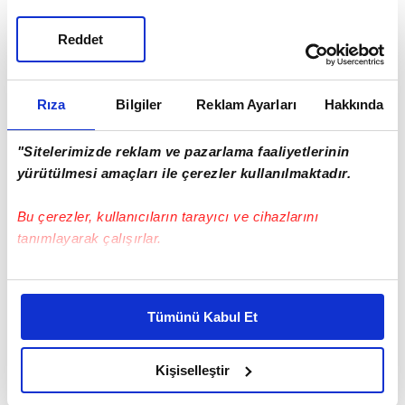
Reddet
Rıza
Bilgiler
Reklam Ayarları
Hakkında
"Sitelerimizde reklam ve pazarlama faaliyetlerinin
yürütülmesi amaçları ile çerezler kullanılmaktadır.
Bu çerezler, kullanıcıların tarayıcı ve cihazlarını
tanımlayarak çalışırlar.
Bu çerezlere izin vermeniz halinde sizlere özel
kişiselleştirilmiş reklamlar sunabilir, sayfalarımızda sizlere
taze çekilmiş kahve
Tümünü Kabul Et
daha iyi reklam deneyimi yaşatabiliriz. Bunu yaparken
amacımızın size daha iyi bir reklam deneyimi sunmak
olduğunu ve sizlere en iyi içerikleri sunabilmek adına
Kişiselleştir
elimizden gelen çabayı gösterdiğimizi ve bu noktada,