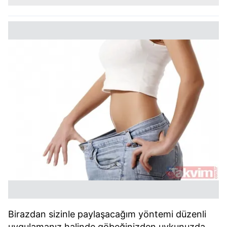
Birazdan sizinle paylaşacağım yöntemi düzenli
uygulamanız halinde göbeğinizden uykunuzda