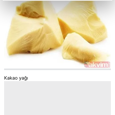
reklamların maliyetlerimizi karşılamak noktasında tek gelir
kalemimiz olduğunu sizlere hatırlatmak isteriz.
Her halükârda, kullanıcılar, bu çerezlere izin vermedikleri
takdirde, kullanıcılara hedefli reklamlar
gösterilmeyecektir."
Sizlere daha iyi bir hizmet sunabilmek için İnternet
Sitemizde kendimize ve üçüncü kişilere ait çerezler
kullanılmaktadır. Bu çerezler vasıtasıyla çeşitli kişisel
verileriniz işlenmekte olup gerekli olan çerezler bilgi
toplumu hizmetlerinin sunulması amacıyla
kullanılmaktadır. Diğer çerezler, sitemizin daha işlevsel
Kakao yağı
kılınması ve kişiselleştirilmesi ve sizlere yönelik
reklam/pazarlama faaliyetlerinin yapılması, amaçlarıyla
sınırlı olarak açık rızanız dahilinde kullanılacaktır.
Çerezlere ilişkin tercihlerinizi aşağıda yer alan panel
vasıtasıyla belirleyebilirsiniz. Çerezlere ilişkin detaylı bilgi