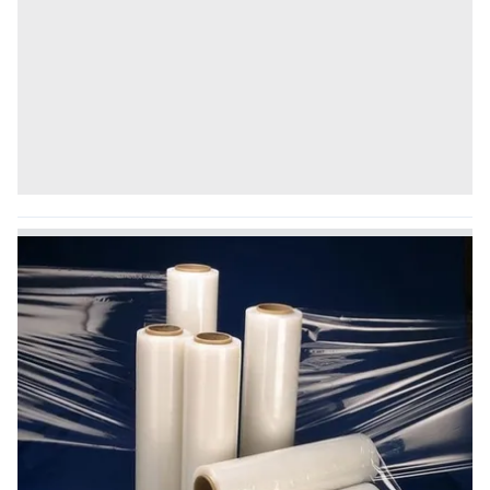
için Ayarlar butonuna tıklayabilir,
Çerez Bilgilendirme
Metnimizi
ziyaret edebilirsiniz.
6698 sayılı Kişisel Verilerin Korunması Kanunu uyarınca
hazırlanmış Aydınlatma Metnimizi okumak ve sitemizde
ilgili mevzuata uygun olarak kullanılan çerezlerle ilgili bilgi
almak için lütfen
tıklayınız
.