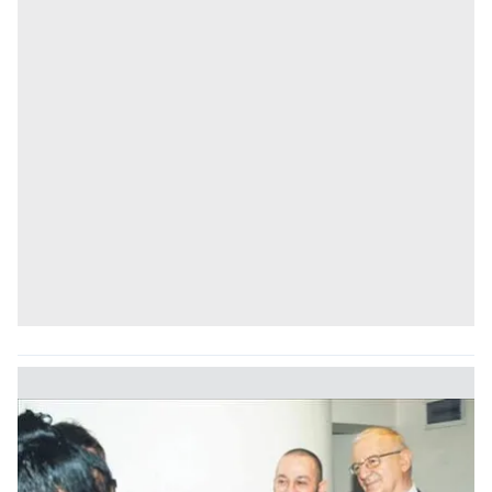
gösterilmeyecektir."
Sizlere daha iyi bir hizmet sunabilmek için İnternet
Sitemizde kendimize ve üçüncü kişilere ait çerezler
kullanılmaktadır. Bu çerezler vasıtasıyla çeşitli kişisel
verileriniz işlenmekte olup gerekli olan çerezler bilgi
toplumu hizmetlerinin sunulması amacıyla
kullanılmaktadır. Diğer çerezler, sitemizin daha işlevsel
kılınması ve kişiselleştirilmesi ve sizlere yönelik
reklam/pazarlama faaliyetlerinin yapılması, amaçlarıyla
sınırlı olarak açık rızanız dahilinde kullanılacaktır.
Çerezlere ilişkin tercihlerinizi aşağıda yer alan panel
vasıtasıyla belirleyebilirsiniz. Çerezlere ilişkin detaylı bilgi
için Ayarlar butonuna tıklayabilir,
Çerez Bilgilendirme
Metnimizi
ziyaret edebilirsiniz.
6698 sayılı Kişisel Verilerin Korunması Kanunu uyarınca
hazırlanmış Aydınlatma Metnimizi okumak ve sitemizde